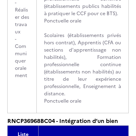
-
(établissements publics habilités
Réalis
à pratiquer le CCF pour ce BTS).
er des
Ponctuelle orale
trava
ux
Scolaires (établissements privés
-
hors contrat), Apprentis (CFA ou
Com
sections d'apprentissage non
muni
habilités), Formation
quer
professionnelle continue
orale
(établissements non habilités) au
ment
titre de leur expérience
professionnelle, Enseignement à
distance.
Ponctuelle orale
RNCP36968BC04 - Intégration d’un bien
Liste