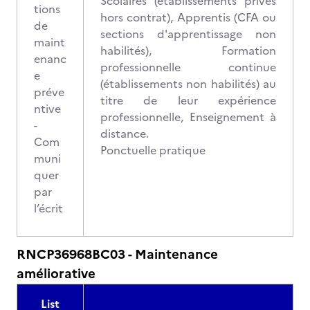
Scolaires (établissements privés
tions
hors contrat), Apprentis (CFA ou
de
sections d'apprentissage non
maint
habilités), Formation
enanc
professionnelle continue
e
(établissements non habilités) au
préve
titre de leur expérience
ntive
professionnelle, Enseignement à
-
distance.
Com
Ponctuelle pratique
muni
quer
par
l’écrit
RNCP36968BC03 - Maintenance
améliorative
List