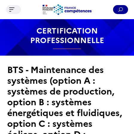
Ouvrir le menu de navigation
Reche
Contenu
Recherche
Menu
Pied de page
CERTIFICATION
PROFESSIONNELLE
BTS - Maintenance des
systèmes (option A :
systèmes de production,
option B : systèmes
énergétiques et fluidiques,
option C : systèmes