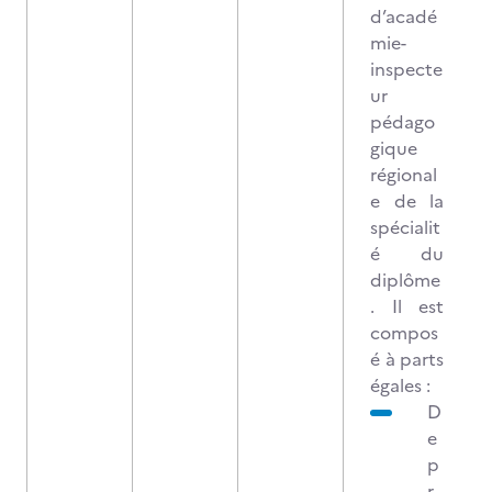
d’acadé
mie-
inspecte
ur
pédago
gique
régional
e de la
spécialit
é du
diplôme
. Il est
compos
é à parts
égales :
D
e
p
r