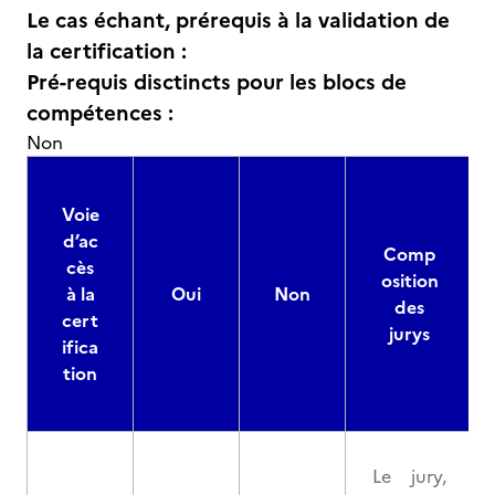
Le cas échant, prérequis à la validation de
la certification :
Pré-requis disctincts pour les blocs de
compétences :
Non
Voie
d’ac
Comp
cès
osition
à la
Oui
Non
des
cert
jurys
ifica
tion
Le jury,