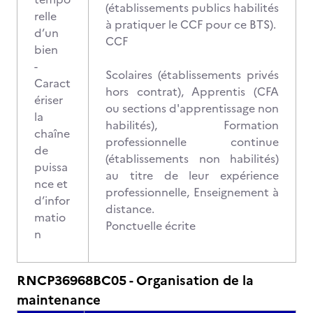
(établissements publics habilités
relle
à pratiquer le CCF pour ce BTS).
d’un
CCF
bien
-
Scolaires (établissements privés
Caract
hors contrat), Apprentis (CFA
ériser
ou sections d'apprentissage non
la
habilités), Formation
chaîne
professionnelle continue
de
(établissements non habilités)
puissa
au titre de leur expérience
nce et
professionnelle, Enseignement à
d’infor
distance.
matio
Ponctuelle écrite
n
RNCP36968BC05 - Organisation de la
maintenance