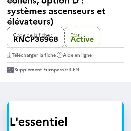
éoliens, option D :
systèmes ascenseurs et
élévateurs)
Code de la fiche :
Etat :
RNCP36968
Active
Télécharger la fiche
Aide en ligne
Supplément Europass :
FR
-
EN
L'essentiel