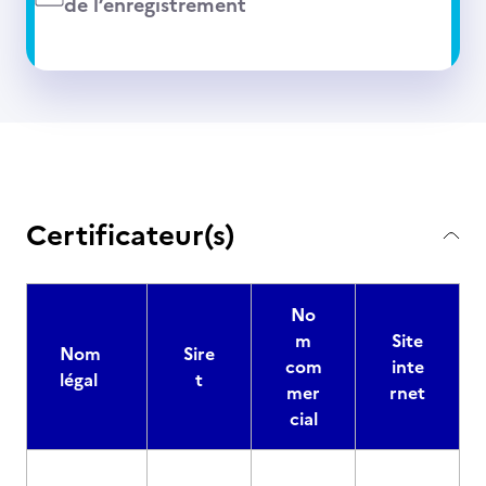
de l’enregistrement
Certificateur(s)
No
m
Site
Nom
Sire
com
inte
légal
t
mer
rnet
cial