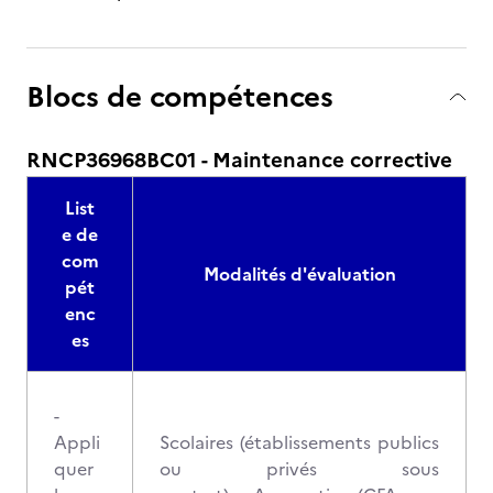
Blocs de compétences
RNCP36968BC01 - Maintenance corrective
List
e de
com
Modalités d'évaluation
pét
enc
es
-
Appli
Scolaires (établissements publics
quer
ou privés sous