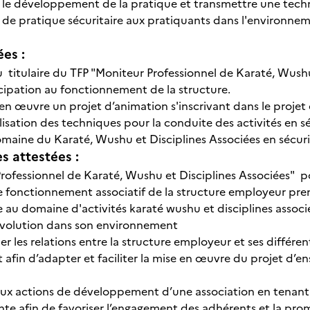
 le développement de la pratique et transmettre une techn
 de pratique sécuritaire aux pratiquants dans l'environne
ées :
u titulaire du TFP "Moniteur Professionnel de Karaté, Wushu
cipation au fonctionnement de la structure.
en œuvre un projet d’animation s'inscrivant dans le projet 
isation des techniques pour la conduite des activités en 
maine du Karaté, Wushu et Disciplines Associées en sécur
 attestées :
rofessionnel de Karaté, Wushu et Disciplines Associées" p
e fonctionnement associatif de la structure employeur pr
e au domaine d'activités karaté wushu et disciplines associé
évolution dans son environnement
 les relations entre la structure employeur et ses différe
afin d’adapter et faciliter la mise en œuvre du projet d’e
aux actions de développement d’une association en tenant
e afin de favoriser l’engagement des adhérents et la promo