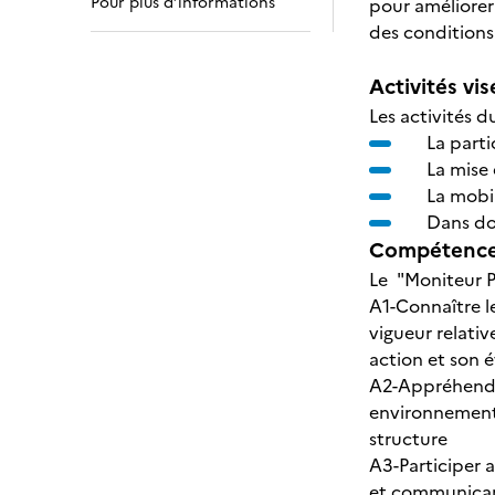
Pour plus d’informations
pour améliorer
des conditions
Activités vis
Les activités d
La parti
La mise 
La mobil
Dans do
Compétences
Le "Moniteur P
A1-Connaître l
vigueur relativ
action et son 
A2-Appréhender
environnement 
structure
A3-Participer 
et communicant