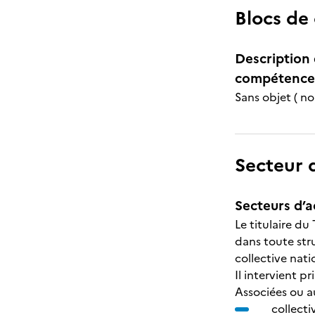
Blocs de
Description 
compétences
Sans objet ( n
Secteur d
Secteurs d’ac
Le titulaire du
dans toute str
collective nati
Il intervient p
Associées ou a
collectiv