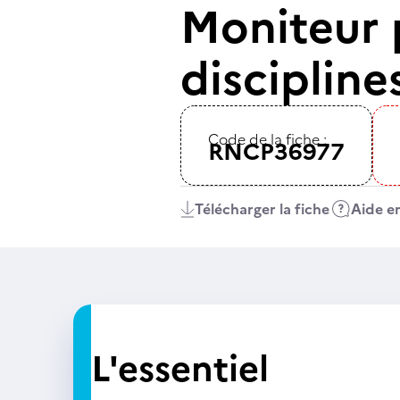
Moniteur 
discipline
Code de la fiche :
RNCP36977
Télécharger la fiche
Aide en
L'essentiel