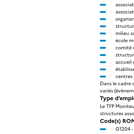
associat
associat
organis
structur
milieu sc
école mu
comité d
structur
accueil 
établiss
centres
Dans le cadre d
variés (évènem
Type d'emplo
Le TFP
Moniteur
structures ass
Code(s) ROM
G1204 