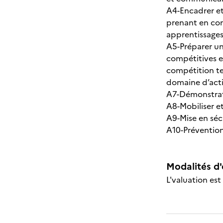
A4-Encadrer et
prenant en com
apprentissage
A5-Préparer un
compétitives e
compétition te
domaine d’acti
A7-Démonstrati
A8-Mobiliser e
A9-Mise en sécu
A10-Prévention
Modalités d'
L'valuation est