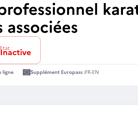
professionnel kara
s associées
Etat :
Inactive
 ligne
Supplément Europass :
FR
-
EN