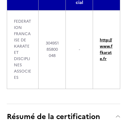
cial
FEDERAT
ION
FRANCA
ISE DE
http://
304951
KARATE
www.f
85800
-
ET
fkarat
048
DISCIPLI
e.fr
NES
ASSOCIE
ES
Résumé de la certification