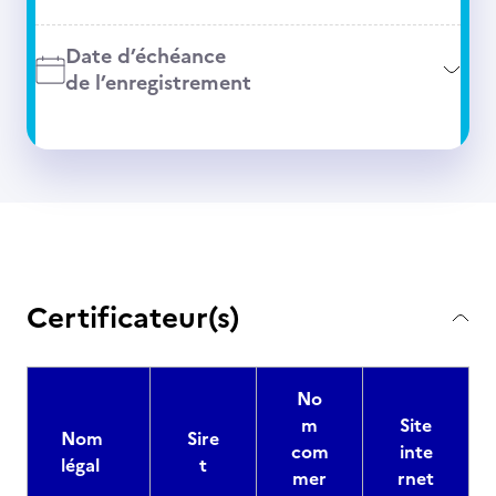
Date d’échéance
de l’enregistrement
Certificateur(s)
No
m
Site
Nom
Sire
com
inte
légal
t
mer
rnet