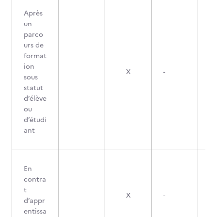
Après
un
parco
urs de
format
ion
X
-
sous
statut
d’élève
ou
d’étudi
ant
En
contra
t
X
-
d’appr
entissa