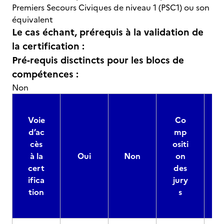
Premiers Secours Civiques de niveau 1 (PSC1) ou son
équivalent
Le cas échant, prérequis à la validation de
la certification :
Pré-requis disctincts pour les blocs de
compétences :
Non
Voie
Co
d’ac
mp
cès
ositi
à la
Oui
Non
on
cert
des
ifica
jury
d
tion
s