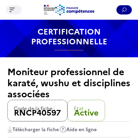
Ouvrir le menu de navigation
Reche
Contenu
Recherche
Menu
Pied de page
CERTIFICATION
PROFESSIONNELLE
Moniteur professionnel de
karaté, wushu et disciplines
associées
Code de la fiche :
Etat :
RNCP40597
Active
Télécharger la fiche
Aide en ligne