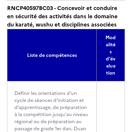
RNCP40597BC03 - Concevoir et conduire
en sécurité des activités dans le domaine
du karaté, wushu et disciplines associées
Mod
alité
s
Liste de compétences
d'év
alua
tion
Définir les orientations d’un
cycle de séances d’initiation et
d’apprentissage, de préparation
à la compétition jusqu'au niveau
régional ou de préparation au
passage de grade 1er dan, Duan