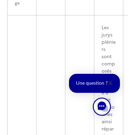
ge
Les
jurys
plénie
rs
sont
comp
osés
de
Une question ?
quatr
e à
huit
perso
nnes
ainsi
répar