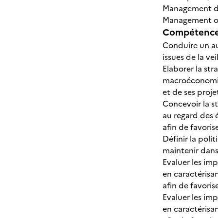
Management des
Management opé
Compétences
Conduire un au
issues de la vei
Elaborer la str
macroéconomique
et de ses proje
Concevoir la st
au regard des 
afin de favoris
Définir la poli
maintenir dans
Evaluer les im
en caractérisa
afin de favoris
Evaluer les im
en caractérisa