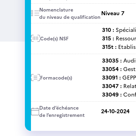
Nomenclature
Niveau 7
du niveau de qualification
310 :
Spécial
315 :
Ressour
Code(s) NSF
315t :
Etabli
33035 :
Audi
33054 :
Gest
33091 :
GEPP
Formacode(s)
33047 :
Rela
33049 :
Confl
Date d’échéance
24-10-2024
de l’enregistrement