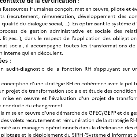
contexte de la certification :
 Ressources Humaines conçoit, met en œuvre, pilote et éval
lets (recrutement, rémunération, développement des comp
 qualité du dialogue social, …). En optimisant le système d’
process de gestion administrative et sociale des relatio
 litiges…), dans le respect de l’application des obligatio
mat social, il accompagne toutes les transformations de 
 interne qui en découlent.
ées :
’un audit-diagnostic de la fonction RH s’appuyant sur u
a conception d’une stratégie RH en cohérence avec la politi
un projet de transformation sociale et étude des conditions
a mise en œuvre et l'évaluation d’un projet de transf
la conduite du changement
la mise en œuvre d’une démarche de GPEC/GEPP et de gest
des volets recrutement et rémunération de la stratégie RH
mité aux managers opérationnels dans la déclinaison des di
 pilotage et le déploiement du SIRH (Système d'Informati