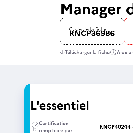
Manager d
Code de la fiche :
RNCP36986
Télécharger la fiche
Aide en
L'essentiel
Certification
RNCP40244 
remplacée par