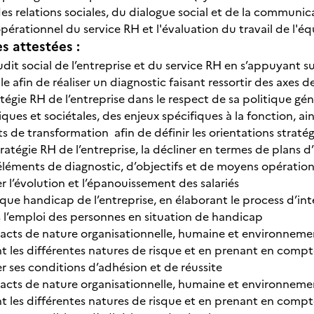
 relations sociales, du dialogue social et de la communic
rationnel du service RH et l'évaluation du travail de l'éq
 attestées :
dit social de l’entreprise et du service RH en s’appuyant s
lle afin de réaliser un diagnostic faisant ressortir des axes 
atégie RH de l’entreprise dans le respect de sa politique g
s et sociétales, des enjeux spécifiques à la fonction, ains
ts de transformation afin de définir les orientations straté
ratégie RH de l’entreprise, la décliner en termes de plans 
éléments de diagnostic, d’objectifs et de moyens opération
er l’évolution et l’épanouissement des salariés
tique handicap de l’entreprise, en élaborant le process d’i
 l’emploi des personnes en situation de handicap
pacts de nature organisationnelle, humaine et environnemen
nt les différentes natures de risque et en prenant en com
er ses conditions d’adhésion et de réussite
pacts de nature organisationnelle, humaine et environnemen
nt les différentes natures de risque et en prenant en com