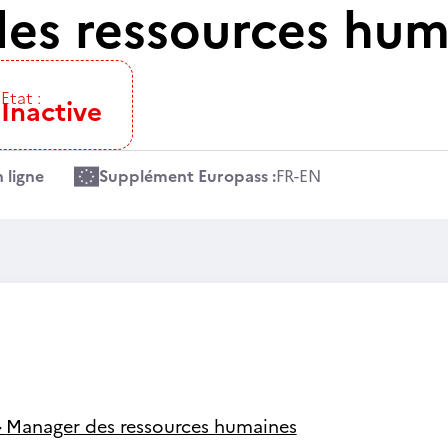
es ressources hum
Etat :
Inactive
 ligne
Supplément Europass :
FR
-
EN
-
Manager des ressources humaines