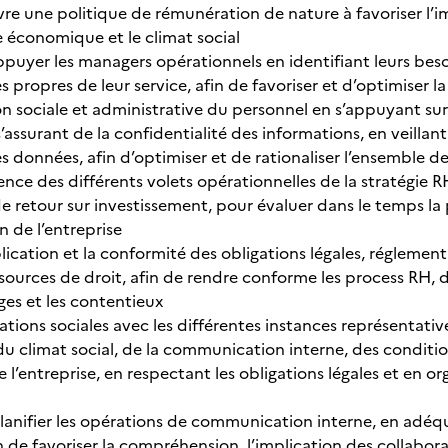
 une politique de rémunération de nature à favoriser l’impl
 économique et le climat social
appuyer les managers opérationnels en identifiant leurs be
s propres de leur service, afin de favoriser et d’optimiser la 
tion sociale et administrative du personnel en s’appuyant s
ssurant de la confidentialité des informations, en veillant à l
s données, afin d’optimiser et de rationaliser l’ensemble d
ience des différents volets opérationnelles de la stratégie 
e retour sur investissement, pour évaluer dans le temps la 
n de l’entreprise
lication et la conformité des obligations légales, réglemen
 sources de droit, afin de rendre conforme les process RH, de
iges et les contentieux
ations sociales avec les différentes instances représentati
du climat social, de la communication interne, des conditio
’entreprise, en respectant les obligations légales et en or
lanifier les opérations de communication interne, en adéqu
 de favoriser la compréhension, l’implication des collabora