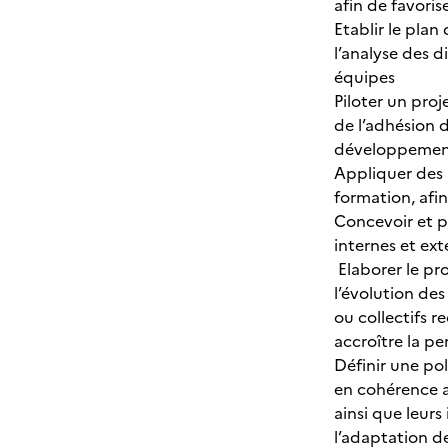
afin de favoris
Etablir le pla
l’analyse des 
équipes
Piloter un proj
de l’adhésion 
développement
Appliquer des
formation, afin
Concevoir et p
internes et ext
Elaborer le p
l’évolution de
ou collectifs r
accroître la pe
Définir une po
en cohérence av
ainsi que leur
l’adaptation d