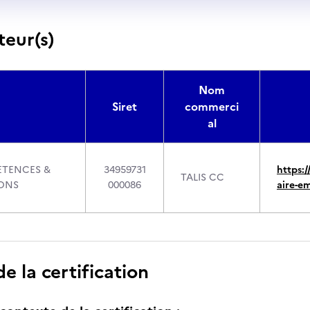
teur(s)
Nom
Siret
commerci
al
ETENCES &
34959731
https:/
TALIS CC
IONS
000086
aire-em
 la certification