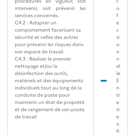
procédures en vigueur, soit
r
intervenir, soit prévenir les
o
services concernés.
f
C4.2 : Adopter un
e
comportement favorisant sa
s
sécurité et celles des autres
si
pour prévenir les risques dans
o
son espace de travail
n
C4.3 : Réaliser le premier
n
nettoyage et/ou la
el
désinfection des outils,
le
matériels et des équipements
E
individuels tout au long de la
n
conduite de poste pour
tr
maintenir un état de propreté
e
et de rangement de son poste
ti
de travail
e
n
fi