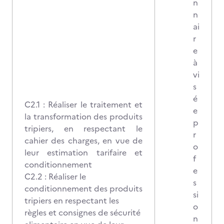
n
n
ai
r
e
à
vi
s
é
C2.1 : Réaliser le traitement et
e
la transformation des produits
p
tripiers, en respectant le
r
cahier des charges, en vue de
o
leur estimation tarifaire et
f
conditionnement
e
C2.2 : Réaliser le
s
conditionnement des produits
si
tripiers en respectant les
o
règles et consignes de sécurité
n