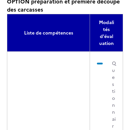
OPTION préparation et première découpe
des carcasses
Modali
tés
Liste de compétences
d'éval
uation
Q
u
e
s
ti
o
n
n
ai
r