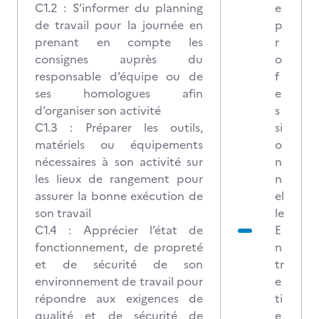
C1.2 : S’informer du planning
e
de travail pour la journée en
p
prenant en compte les
r
consignes auprès du
o
responsable d’équipe ou de
f
ses homologues afin
e
d’organiser son activité
s
C1.3 : Préparer les outils,
si
matériels ou équipements
o
nécessaires à son activité sur
n
les lieux de rangement pour
n
assurer la bonne exécution de
el
son travail
le
C1.4 : Apprécier l’état de
E
fonctionnement, de propreté
n
et de sécurité de son
tr
environnement de travail pour
e
répondre aux exigences de
ti
qualité et de sécurité de
e