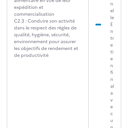
alimentaire en vue de leur
n
expédition et
el
commercialisation
le
C2.3 : Conduire son activité
E
dans le respect des règles de
n
qualité, hygiène, sécurité,
tr
environnement pour assurer
e
les objectifs de rendement et
ti
de productivité
e
n
fi
n
al
a
v
e
c
u
n