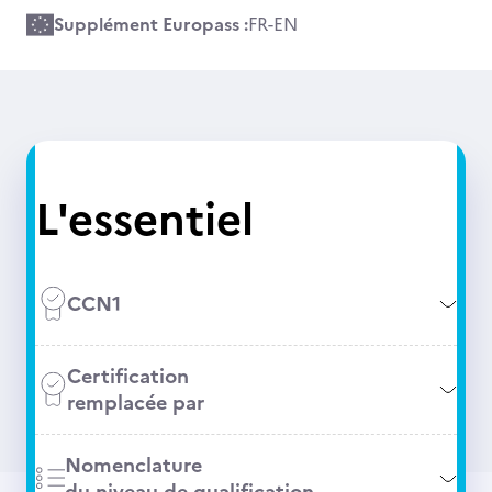
Supplément Europass :
FR
-
EN
L'essentiel
CCN1
Certification
remplacée par
Nomenclature
du niveau de qualification