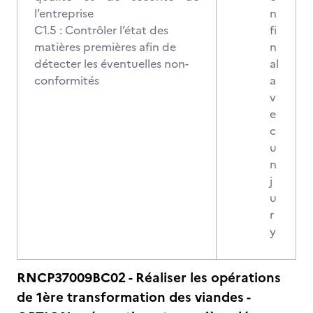
l’entreprise
n
C1.5 : Contrôler l’état des
fi
matières premières afin de
n
détecter les éventuelles non-
al
conformités
a
v
e
c
u
n
j
u
r
y
RNCP37009BC02 - Réaliser les opérations
de 1ère transformation des viandes -