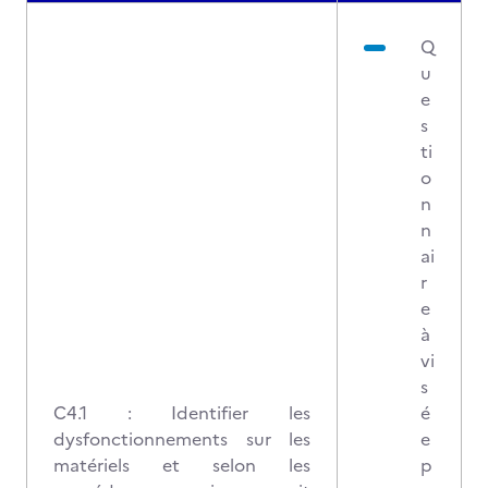
Q
u
e
s
ti
o
n
n
ai
r
e
à
vi
s
C4.1 : Identifier les
é
dysfonctionnements sur les
e
matériels et selon les
p