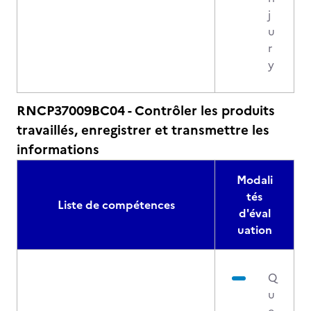
j
u
r
y
RNCP37009BC04 - Contrôler les produits
travaillés, enregistrer et transmettre les
informations
Modali
tés
Liste de compétences
d'éval
uation
Q
u