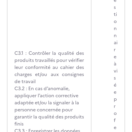
e
s
ti
o
n
n
ai
r
C3.1 : Contrôler la qualité des
e
produits travaillés pour vérifier
à
leur conformité au cahier des
vi
charges et/ou aux consignes
s
de travail
é
C3.2 : En cas d’anomalie,
e
appliquer l’action corrective
p
adaptée et/ou la signaler à la
r
personne concernée pour
o
garantir la qualité des produits
f
finis
e
C3.3 : Enregistrer les données