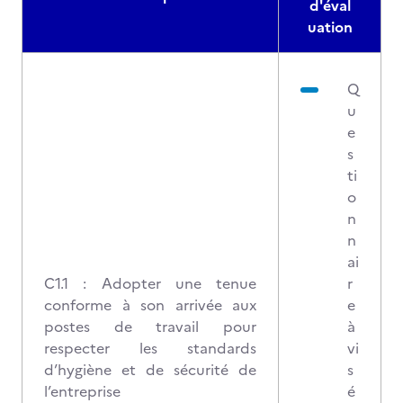
d'éval
uation
Q
u
e
s
ti
o
n
n
ai
C1.1 : Adopter une tenue
r
conforme à son arrivée aux
e
postes de travail pour
à
respecter les standards
vi
d’hygiène et de sécurité de
s
l’entreprise
é