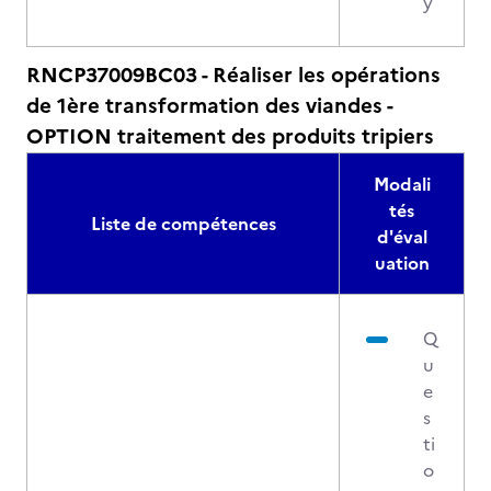
y
RNCP37009BC03 - Réaliser les opérations
de 1ère transformation des viandes -
OPTION traitement des produits tripiers
Modali
tés
Liste de compétences
d'éval
uation
Q
u
e
s
ti
o