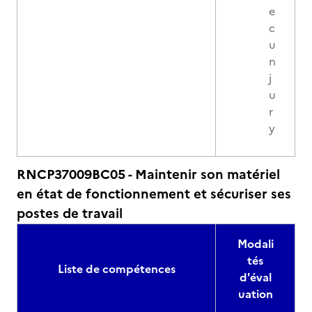
e
c
u
n
j
u
r
y
RNCP37009BC05 - Maintenir son matériel
en état de fonctionnement et sécuriser ses
postes de travail
Modali
tés
Liste de compétences
d'éval
uation