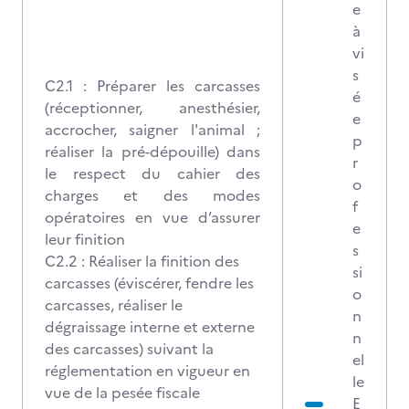
e
à
vi
s
C2.1 : Préparer les carcasses
é
(réceptionner, anesthésier,
e
accrocher, saigner l'animal ;
p
réaliser la pré-dépouille) dans
r
le respect du cahier des
o
charges et des modes
f
opératoires en vue d’assurer
e
leur finition
s
C2.2 : Réaliser la finition des
si
carcasses (éviscérer, fendre les
o
carcasses, réaliser le
n
dégraissage interne et externe
n
des carcasses) suivant la
el
réglementation en vigueur en
le
vue de la pesée fiscale
E