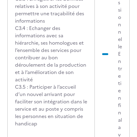
s
relatives à son activité pour
si
permettre une traçabilité des
o
informations
n
C3.4 : Echanger des
n
informations avec sa
el
hiérarchie, ses homologues et
le
l’ensemble des services pour
E
contribuer au bon
n
déroulement de la production
tr
et à l’amélioration de son
e
activité
ti
C3.5 : Participer à l’accueil
e
d’un nouvel arrivant pour
n
faciliter son intégration dans le
fi
service et au poste y compris
n
les personnes en situation de
al
handicap
a
v