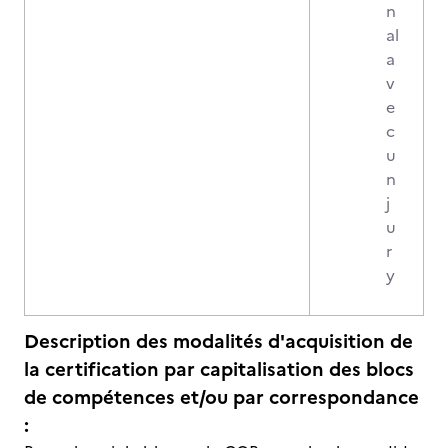
n
al
a
v
e
c
u
n
j
u
r
y
Description des modalités d'acquisition de
la certification par capitalisation des blocs
de compétences et/ou par correspondance
: