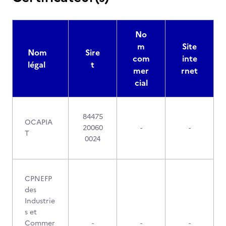
No
m
Site
Nom
Sire
com
inte
légal
t
mer
rnet
cial
84475
OCAPIA
20060
-
-
T
0024
CPNEFP
des
Industrie
s et
Commer
-
-
-