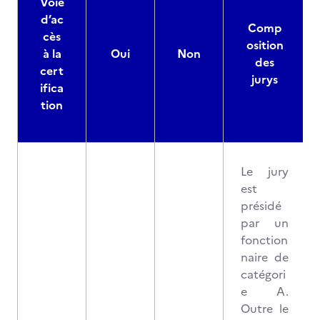
Voie
d’ac
Comp
cès
osition
à la
Oui
Non
des
cert
jurys
ifica
tion
Le jury
est
présidé
par un
fonction
naire de
catégori
e A.
Outre le