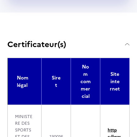
Certificateur(s)
No
m
Site
Nom
Sire
com
inte
légal
t
mer
rnet
cial
MINISTE
RE DES
SPORTS
http
ET DES
130016
s://ww