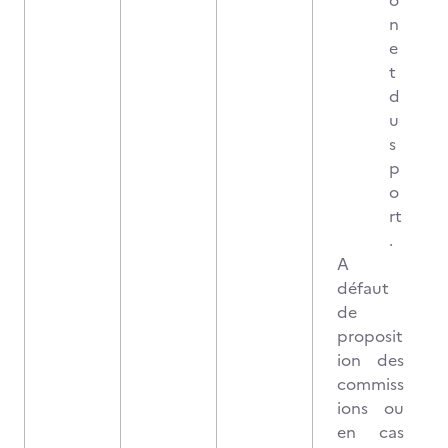
o
n
e
t
d
u
s
p
o
rt
.
A
défaut
de
proposit
ion des
commiss
ions ou
en cas