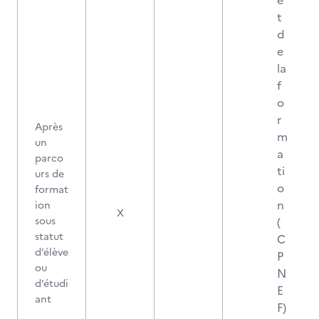
e
t
d
e
la
f
o
r
Après
m
un
a
parco
ti
urs de
o
format
n
ion
X
sous
(
statut
C
d’élève
P
ou
N
d’étudi
E
ant
F)