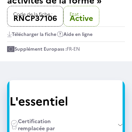
activités de la forme »
Code de la fiche :
Etat :
RNCP37106
Active
Télécharger la fiche
Aide en ligne
Supplément Europass :
FR
-
EN
L'essentiel
Certification
remplacée par