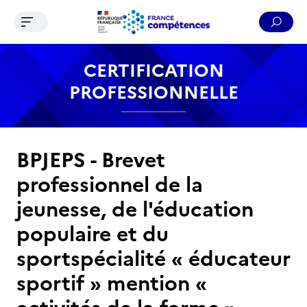
Ouvrir le menu de navigation
Reche
Contenu
Recherche
Menu
Pied de page
CERTIFICATION
PROFESSIONNELLE
BPJEPS - Brevet
professionnel de la
jeunesse, de l'éducation
populaire et du
sportspécialité « éducateur
sportif » mention «