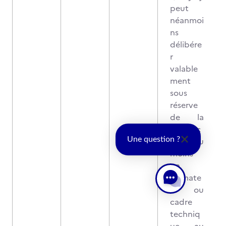
peut
néanmoi
ns
délibére
r
valable
ment
sous
réserve
de la
présenc
e d'au
Une question ?
moins
un
formate
ur ou
cadre
techniq