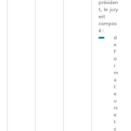
présiden
t, le jury
est
compos
é :
d
e
f
o
r
m
a
t
e
u
rs
e
t
c