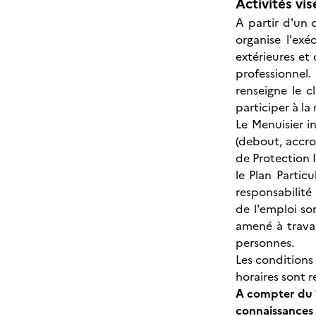
Activités vis
A partir d'un 
organise l'exé
extérieures et
professionnel.
renseigne le c
participer à la
Le Menuisier i
(debout, accro
de Protection I
le Plan Partic
responsabilité
de l'emploi so
amené à travai
personnes.
Les condition
horaires sont 
A compter du 1
connaissances 