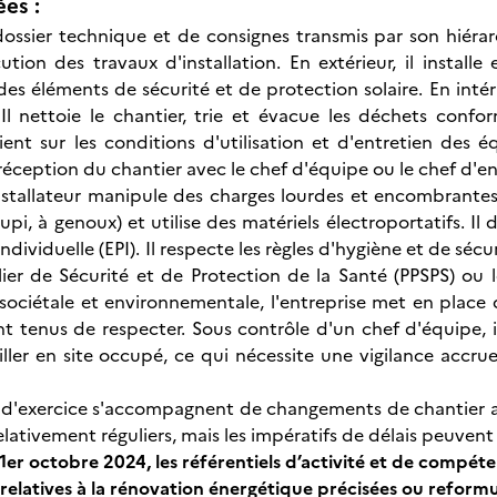
ées :
dossier technique et de consignes transmis par son hiérarc
cution des travaux d'installation. En extérieur, il instal
 des éléments de sécurité et de protection solaire. En inté
 Il nettoie le chantier, trie et évacue les déchets conf
lient sur les conditions d'utilisation et d'entretien des
 réception du chantier avec le chef d'équipe ou le chef d'en
nstallateur manipule des charges lourdes et encombrantes
upi, à genoux) et utilise des matériels électroportatifs. I
ndividuelle (EPI). Il respecte les règles d'hygiène et de sécu
ulier de Sécurité et de Protection de la Santé (PPSPS) o
 sociétale et environnementale, l'entreprise met en place
nt tenus de respecter. Sous contrôle d'un chef d'équipe, i
ller en site occupé, ce qui nécessite une vigilance accr
s d'exercice s'accompagnent de changements de chantier 
relativement réguliers, mais les impératifs de délais peuve
er octobre 2024, les référentiels d’activité et de compéten
relatives à la rénovation énergétique précisées ou reform