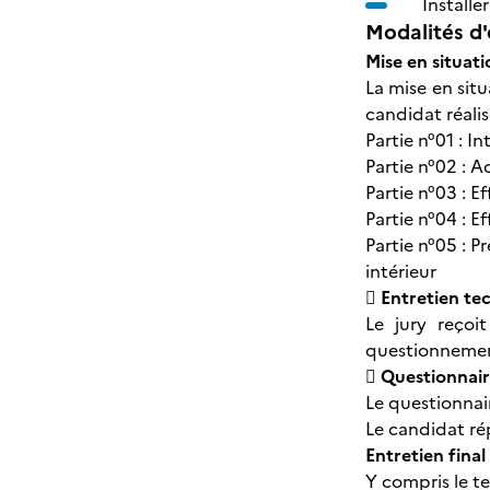
Installe
Modalités d'
Mise en situati
La mise en situ
candidat réalis
Partie n°01 : I
Partie n°02 : A
Partie n°03 : E
Partie n°04 : E
Partie n°05 : 
intérieur
 Entretien te
Le jury reçoi
questionnement
 Questionnair
Le questionnair
Le candidat ré
Entretien final
Y compris le t