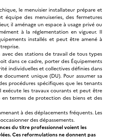
hique, le menuisier installateur prépare et
le et équipe des menuiseries, des fermetures
rieur, il aménage un espace à usage privé ou
ormément à la réglementation en vigueur. Il
 équipements installés et peut être amené à
treprise.
 avec des stations de travail de tous types
l doit dans ce cadre, porter des Équipements
rité individuelles et collectives définies dans
u le document unique (DU). Pour assumer sa
 des procédures spécifiques que les tenants
l exécute les travaux courants et peut être
ue en termes de protection des biens et des
amenant à des déplacements fréquents. Les
nt occasionner des dépassements.
ces du titre professionnel voient les
ulées. Ces reformulations ne donnent pas