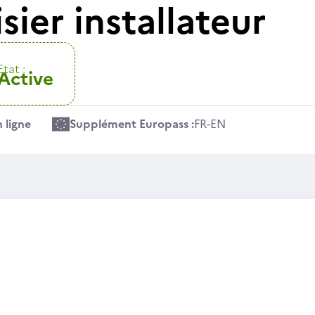
sier installateur
Etat :
Active
 ligne
Supplément Europass :
FR
-
EN