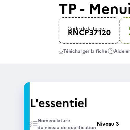
TP - Menui
Code de la fiche :
RNCP37120
Télécharger la fiche
Aide en
L'essentiel
Nomenclature
Niveau 3
du niveau de qualification