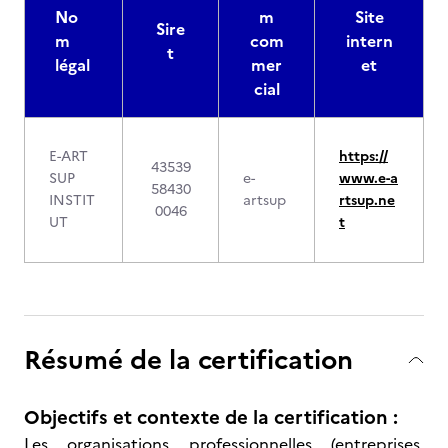
No
m
Site
Sire
m
com
intern
t
légal
mer
et
cial
E-ART
https://
43539
SUP
e-
www.e-a
58430
INSTIT
artsup
rtsup.ne
0046
UT
t
Résumé de la certification
Objectifs et contexte de la certification :
Les organisations professionnelles (entreprises,