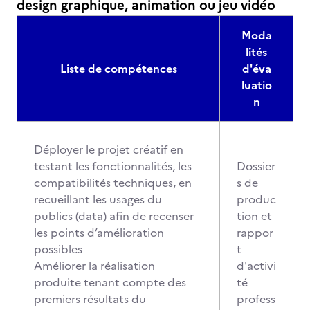
design graphique, animation ou jeu vidéo
Moda
lités
Liste de compétences
d'éva
luatio
n
Déployer le projet créatif en
testant les fonctionnalités, les
Dossier
compatibilités techniques, en
s de
recueillant les usages du
produc
publics (data) afin de recenser
tion et
les points d’amélioration
rappor
possibles
t
Améliorer la réalisation
d'activi
produite tenant compte des
té
premiers résultats du
profess