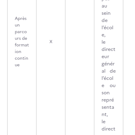
au
sein
Après
de
un
l’écol
parco
e,
urs de
1
le
X
format
direct
ion
eur
contin
génér
ue
al de
l’écol
e ou
son
repré
senta
nt,
le
direct