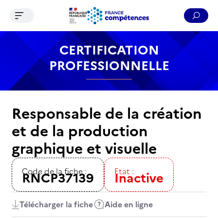
Ouvrir le menu de navigation
Reche
Contenu
Recherche
Menu
Pied de page
CERTIFICATION
PROFESSIONNELLE
Responsable de la création
et de la production
graphique et visuelle
Code de la fiche :
Etat :
RNCP37139
Inactive
Télécharger la fiche
Aide en ligne