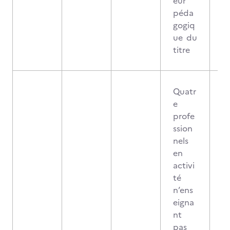
eur
péda
gogiq
ue du
titre
Quatr
e
profe
ssion
nels
en
activi
té
n’ens
eigna
nt
pas