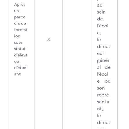
Après
au
un
sein
parco
de
urs de
l’écol
format
e,
ion
1
le
X
sous
direct
statut
eur
d’élève
génér
ou
al de
d’étudi
l’écol
ant
e ou
son
repré
senta
nt,
le
direct