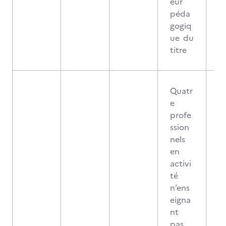
eur
péda
gogiq
ue du
titre
Quatr
e
profe
ssion
nels
en
activi
té
n’ens
eigna
nt
pas