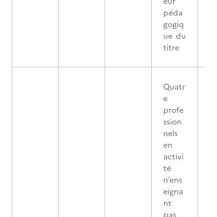
eur
péda
gogiq
ue du
titre
Quatr
e
profe
ssion
nels
en
activi
té
n’ens
eigna
nt
pas