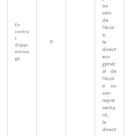
au
sein
de
En
l’écol
contra
e,
t
1
le
X
d’appr
direct
entissa
eur
ge
génér
al de
l’écol
e ou
son
repré
senta
nt,
le
direct