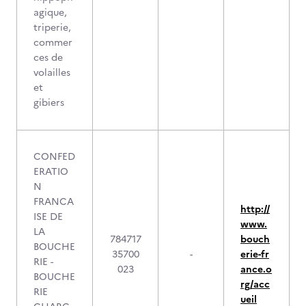
agique,
triperie,
commer
ces de
volailles
et
gibiers
CONFED
ERATIO
N
FRANCA
http://
ISE DE
www.
LA
784717
bouch
BOUCHE
35700
-
erie-fr
RIE -
023
ance.o
BOUCHE
rg/acc
RIE
ueil