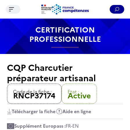
Ouvrir le menu de navigation
Reche
Contenu
Recherche
Menu
Pied de page
CERTIFICATION
PROFESSIONNELLE
CQP Charcutier
préparateur artisanal
Code de la fiche :
Etat :
RNCP37174
Active
Télécharger la fiche
Aide en ligne
Supplément Europass :
FR
-
EN