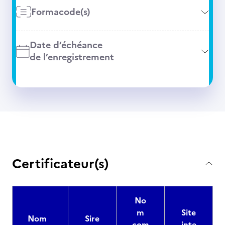
Formacode(s)
Date d’échéance
de l’enregistrement
Certificateur(s)
No
m
Site
Nom
Sire
com
inte