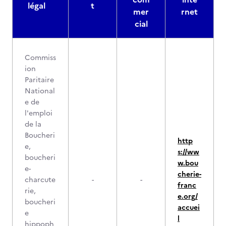
légal
t
mer
rnet
cial
Commiss
ion
Paritaire
National
e de
l'emploi
de la
Boucheri
http
e,
s://ww
boucheri
w.bou
e-
cherie-
charcute
-
-
franc
rie,
e.org/
boucheri
accuei
e
l
hippoph