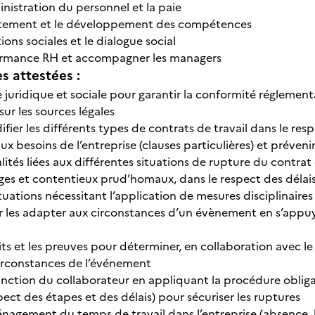
inistration du personnel et la paie
rutement et le développement des compétences
tions sociales et le dialogue social
formance RH et accompagner les managers
 attestées :
le juridique et sociale pour garantir la conformité réglement
ur les sources légales
fier les différents types de contrats de travail dans le r
x besoins de l’entreprise (clauses particulières) et prévenir
lités liées aux différentes situations de rupture du contrat 
tiges et contentieux prud’homaux, dans le respect des délais
situations nécessitant l’application de mesures disciplinaire
ur les adapter aux circonstances d’un évènement en s’appuya
faits et les preuves pour déterminer, en collaboration avec l
irconstances de l’événement
anction du collaborateur en appliquant la procédure obligato
pect des étapes et des délais) pour sécuriser les ruptures
énagement du temps de travail dans l’entreprise (absence, 