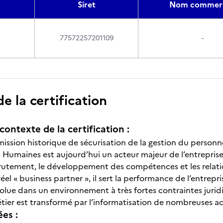
Siret
Nom commerc
77572257201109
-
 la certification
contexte de la certification :
ission historique de sécurisation de la gestion du personne
 Humaines est aujourd’hui un acteur majeur de l’entrepris
rutement, le développement des compétences et les relation
réel « business partner », il sert la performance de l’ent
volue dans un environnement à très fortes contraintes jurid
tier est transformé par l’informatisation de nombreuses ac
ées :