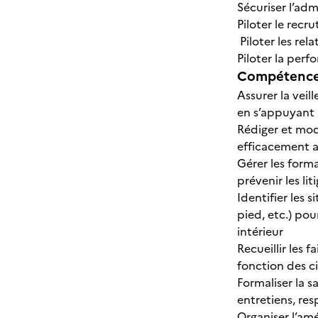
Sécuriser l’adm
Piloter le rec
Piloter les rela
Piloter la per
Compétences
Assurer la veil
en s’appuyant s
Rédiger et modi
efficacement au
Gérer les forma
prévenir les li
Identifier les 
pied, etc.) po
intérieur
Recueillir les 
fonction des c
Formaliser la s
entretiens, res
Organiser l’am