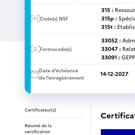
315 :
Ressour
315p :
Spécia
Code(s) NSF
315t :
Etabli
33052 :
Admi
33047 :
Rela
Formacode(s)
33091 :
GEPP
Date d’échéance
14-12-2027
de l’enregistrement
Certificateur(s)
Certifica
Résumé de la
certification