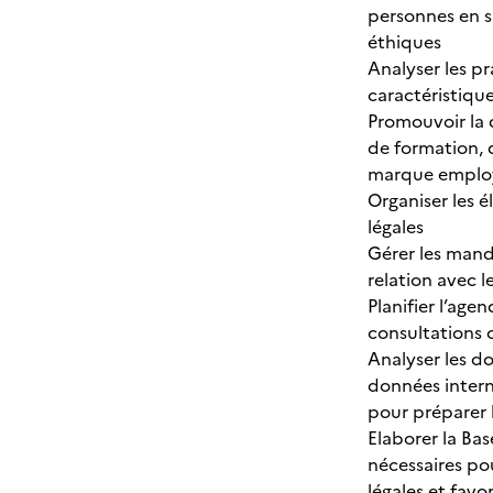
personnes en si
éthiques
Analyser les pr
caractéristique
Promouvoir la 
de formation, 
marque emplo
Organiser les é
légales
Gérer les mand
relation avec 
Planifier l’age
consultations 
Analyser les do
données interne
pour préparer 
Elaborer la Ba
nécessaires po
légales et favo