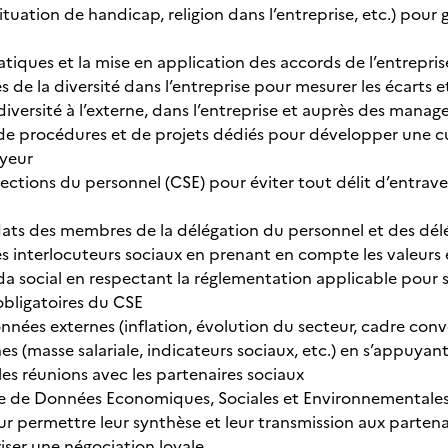
tuation de handicap, religion dans l’entreprise, etc.) pour
atiques et la mise en application des accords de l’entreprise 
s de la diversité dans l’entreprise pour mesurer les écarts e
diversité à l’externe, dans l’entreprise et auprès des mana
de procédures et de projets dédiés pour développer une cult
yeur
lections du personnel (CSE) pour éviter tout délit d’entrav
ats des membres de la délégation du personnel et des délé
les interlocuteurs sociaux en prenant en compte les valeur
nda social en respectant la réglementation applicable pour sé
obligatoires du CSE
nnées externes (inflation, évolution du secteur, cadre conve
s (masse salariale, indicateurs sociaux, etc.) en s’appuyant 
les réunions avec les partenaires sociaux
se de Données Economiques, Sociales et Environnementales
ur permettre leur synthèse et leur transmission aux partena
riser une négociation loyale