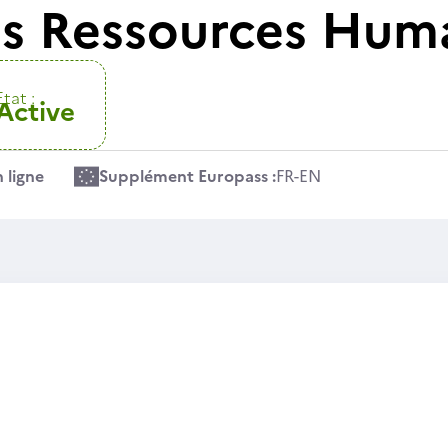
s Ressources Hum
Etat :
Active
 ligne
Supplément Europass :
FR
-
EN