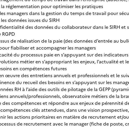
 la réglementation pour optimiser les pratiques
s managers dans la gestion du temps de travail pour sécuri
 les données issues du SIRH
fidentialité des données du collaborateur dans le SIRH et su
du RGPD
essus de réalisation de la paie (des données d’entrée au bull
pour fiabiliser et accompagner les managers
icacité du processus paie en s’appuyant sur des indicateurs 
évolutions métier en s’appropriant les enjeux, l’actualité et 
besoins en compétences futures
 en œuvre des entretiens annuels et professionnels et le su
tinence du recueil des besoins en s’appuyant sur les manage
onnées RH à l’aide des outils de pilotage de la GEPP (pyram
tiens annuels/professionnels, observatoire métiers de la br
 des compétences et répondre aux enjeux de pérennité de
s compétences clés attendues, dans une vision prospective, 
nir les actions prioritaires en matière de recrutement et/o
ocessus de recrutement avec le manager (fiche de poste, c