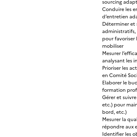
sourcing adapté
Conduire les e
d’entretien ad
Déterminer et s
administratifs,
pour favoriser 
mobiliser
Mesurer l’effi
analysant les i
Prioriser les 
en Comité Soc
Elaborer le bu
formation prof
Gérer et suivr
etc.) pour main
bord, etc.)
Mesurer la qual
répondre aux e
Identifier les