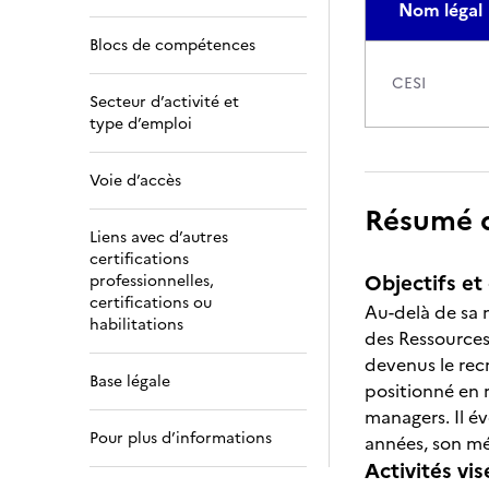
Nom légal
Blocs de compétences
CESI
Secteur d’activité et
type d’emploi
Voie d’accès
Résumé de
Liens avec d’autres
certifications
Objectifs et 
professionnelles,
certifications ou
Au-delà de sa m
habilitations
des Ressources
devenus le rec
Base légale
positionné en 
managers. Il é
Pour plus d’informations
années, son mé
Activités vis