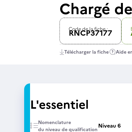
Chargé de
Code de la fiche :
RNCP37177
Télécharger la fiche
Aide en
L'essentiel
Nomenclature
Niveau 6
du niveau de qualification