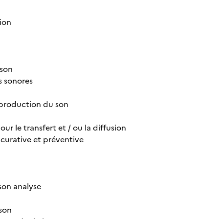
ion
 son
s sonores
stproduction du son
ur le transfert et / ou la diffusion
curative et préventive
 son analyse
 son