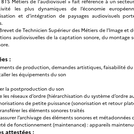
 BTS Métiers de l'audiovisuel » fait référence à un secteur d
ctivité les plus dynamiques de l’économie européen
alisation et d’intégration de paysages audiovisuels por
s.
 Brevet de Technicien Supérieur des Métiers de l’Image et d
tions audiovisuelles de la captation sonore, du montage so
nore.
ées :
ments de production, demandes artistiques, faisabilité du t
staller les équipements du son
iser la postproduction du son
 les réseaux d’ordre (hiérarchisation du système d’ordre au
norisations de petite puissance (sonorisation et retour pla
ransférer les éléments sonores traités
 assurer l’archivage des éléments sonores et métadonnées
reté de fonctionnement (maintenance) : appareils mainten
 attestées :