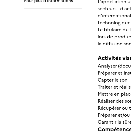
Pour plus d’informations
L’appellation «
secteurs d’a
d’internation
technologique
Le titulaire du
lors de produc
la diffusion so
Activités vis
Analyser (docu
Préparer et in
Capter le son
Traiter et réal
Mettre en place
Réaliser des so
Récupérer ou t
Préparer et/ou
Garantir la sû
Compétences