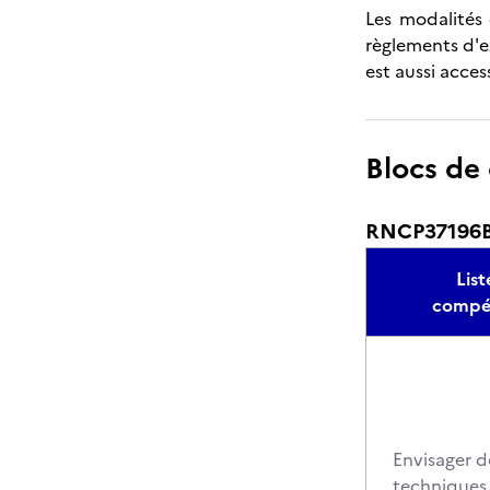
Les modalités 
règlements d'e
est aussi acces
Blocs de
RNCP37196BC
List
compé
Envisager d
techni