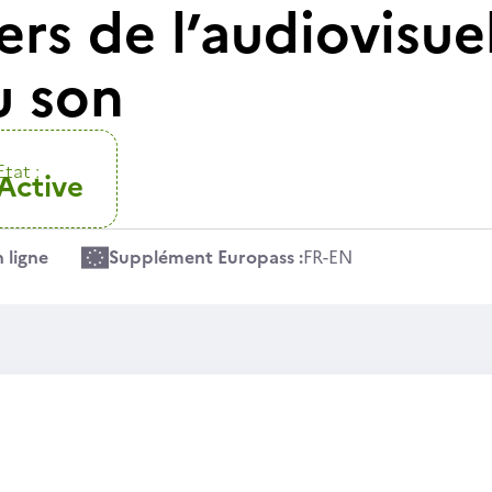
ers de l’audiovisue
u son
Etat :
Active
 ligne
Supplément Europass :
FR
-
EN