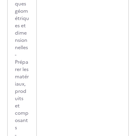
ques
géom
étriqu
es et
dime
nsion
nelles
-
Prépa
rer les
matér
iaux,
prod
uits
et
comp
osant
s
-