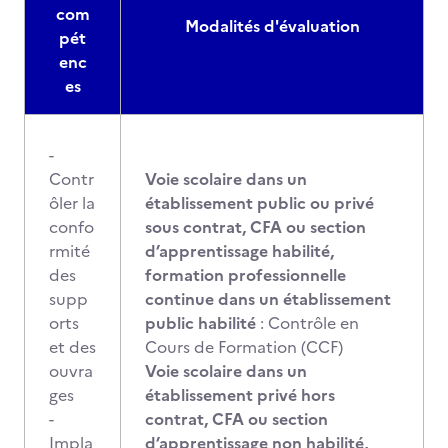
com
Modalités d'évaluation
pét
enc
es
-
Contr
Voie scolaire dans un
ôler la
établissement public ou privé
confo
sous contrat, CFA ou section
rmité
d’apprentissage habilité,
des
formation professionnelle
supp
continue dans un établissement
orts
public habilité
: Contrôle en
et des
Cours de Formation (CCF)
ouvra
Voie scolaire dans un
ges
établissement privé hors
-
contrat, CFA ou section
Impla
d’apprentissage non habilité,