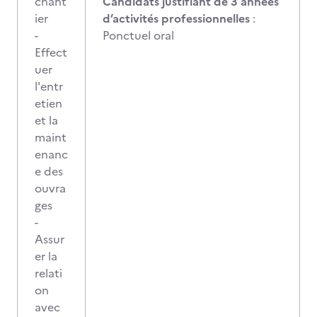
chant
Candidats justifiant de 3 années
ier
d’activités professionnelles
:
-
Ponctuel oral
Effect
uer
l'entr
etien
et la
maint
enanc
e des
ouvra
ges
-
Assur
er la
relati
on
avec