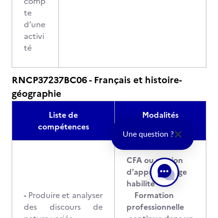
comp
te
d’une
activi
té
RNCP37237BC06 - Français et histoire-
géographie
Liste de
Modalités
compétences
d'évaluation
Une question ?
CFA ou section
d'apprentissage
habilité
-
Produire et analyser
Formation
des discours de
professionnelle