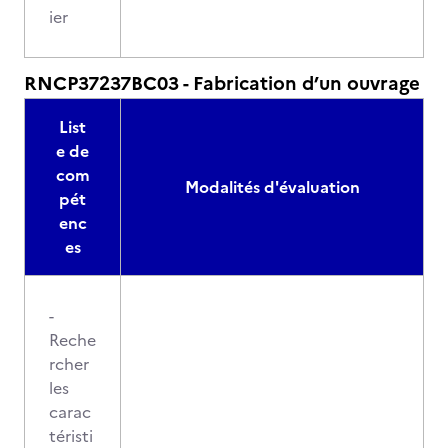
ier
RNCP37237BC03 - Fabrication d’un ouvrage
List
e de
com
Modalités d'évaluation
pét
enc
es
-
Reche
rcher
les
carac
téristi