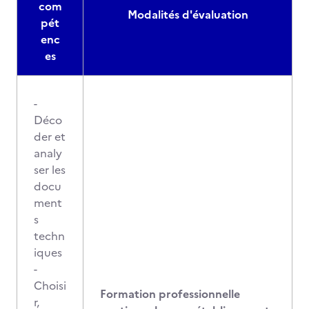
com
Modalités d'évaluation
pét
enc
es
-
Déco
der et
analy
ser les
docu
ment
s
techn
iques
-
Choisi
Formation professionnelle
r,