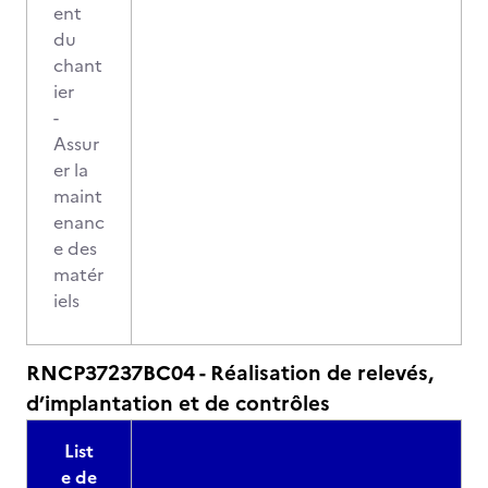
ent
du
chant
ier
-
Assur
er la
maint
enanc
e des
matér
iels
RNCP37237BC04 - Réalisation de relevés,
d’implantation et de contrôles
List
e de