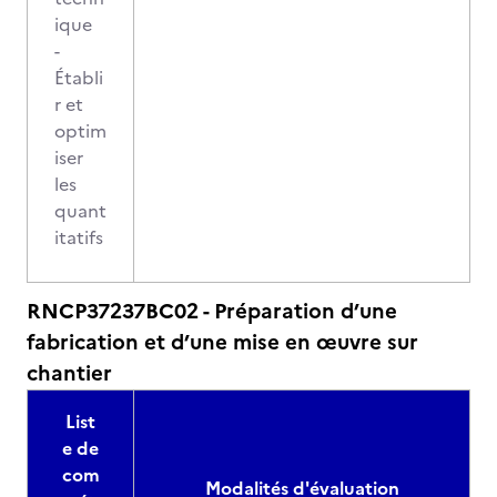
ique
-
Établi
r et
optim
iser
les
quant
itatifs
RNCP37237BC02 - Préparation d’une
fabrication et d’une mise en œuvre sur
chantier
List
e de
com
Modalités d'évaluation