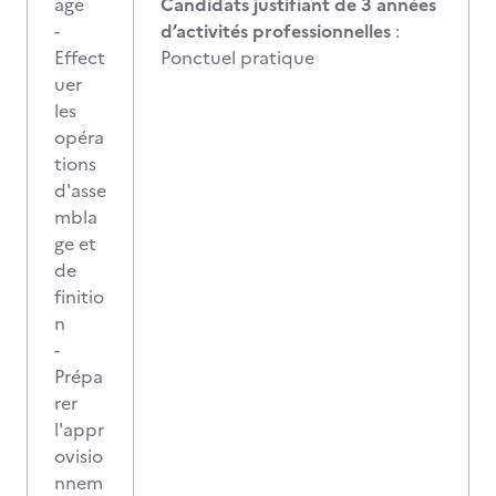
age
Candidats justifiant de 3 années
-
d’activités professionnelles
:
Effect
Ponctuel pratique
uer
les
opéra
tions
d'asse
mbla
ge et
de
finitio
n
-
Prépa
rer
l'appr
ovisio
nnem