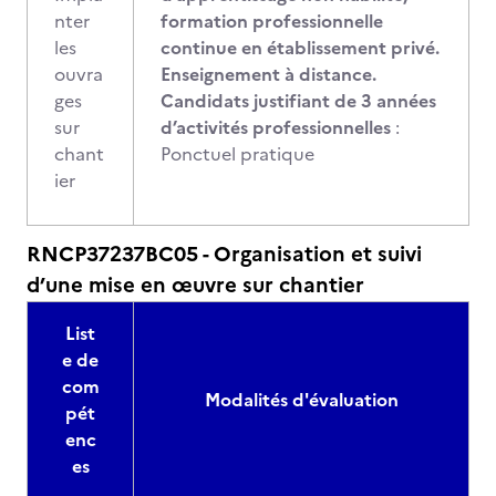
nter
formation professionnelle
les
continue en établissement privé.
ouvra
Enseignement à distance.
ges
Candidats justifiant de 3 années
sur
d’activités professionnelles
:
chant
Ponctuel pratique
ier
RNCP37237BC05 - Organisation et suivi
d’une mise en œuvre sur chantier
List
e de
com
Modalités d'évaluation
pét
enc
es