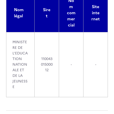
No
m
Site
Nom
Sire
com
inte
légal
t
mer
rnet
cial
MINISTE
RE DE
L'EDUCA
TION
110043
NATION
015000
-
-
ALE ET
12
DE LA
JEUNESS
E