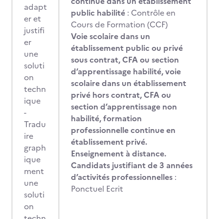
continue dans un établissement
adapt
public habilité
: Contrôle en
er et
Cours de Formation (CCF)
justifi
Voie scolaire dans un
er
établissement public ou privé
une
sous contrat, CFA ou section
soluti
d’apprentissage habilité, voie
on
scolaire dans un établissement
techn
privé hors contrat, CFA ou
ique
section d’apprentissage non
-
habilité, formation
Tradu
professionnelle continue en
ire
établissement privé.
graph
Enseignement à distance.
ique
Candidats justifiant de 3 années
ment
d’activités professionnelles
:
une
Ponctuel Ecrit
soluti
on
techn