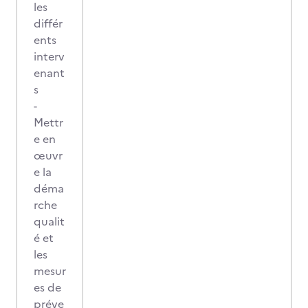
les
différ
ents
interv
enant
s
-
Mettr
e en
œuvr
e la
déma
rche
qualit
é et
les
mesur
es de
préve