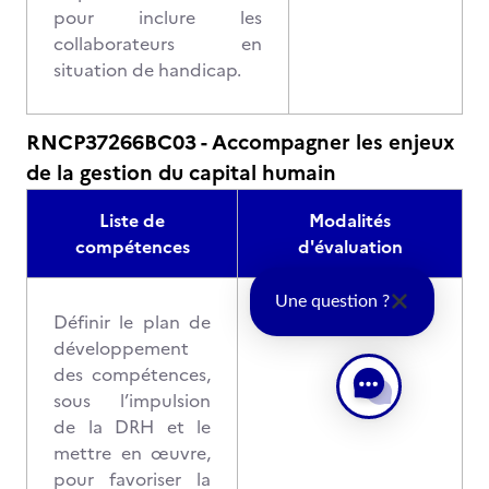
pour inclure les
collaborateurs en
situation de handicap.
RNCP37266BC03 - Accompagner les enjeux
de la gestion du capital humain
Liste de
Modalités
compétences
d'évaluation
Une question ?
Définir le plan de
développement
des compétences,
sous l’impulsion
de la DRH et le
mettre en œuvre,
pour favoriser la