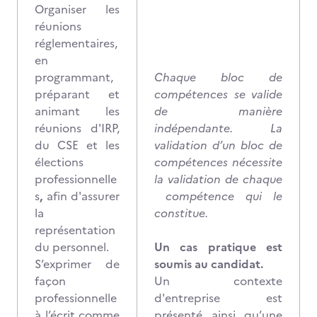
Organiser les
réunions
réglementaires,
en
programmant,
Chaque bloc de
préparant et
compétences se valide
animant les
de manière
réunions d'IRP,
indépendante. La
du CSE et les
validation d’un bloc de
élections
compétences nécessite
professionnelle
la validation de chaque
s
,
afin d'assurer
compétence qui le
la
constitue.
représentation
du personnel.
Un cas pratique est
S’exprimer de
soumis au candidat.
façon
Un contexte
professionnelle
d'entreprise est
à l’écrit comme
présenté ainsi qu’une