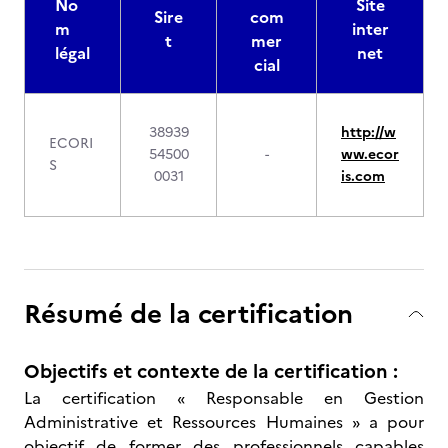
No
Site
Sire
com
m
inter
t
mer
légal
net
cial
38939
http://w
ECORI
54500
-
ww.ecor
S
0031
is.com
Résumé de la certification
Objectifs et contexte de la certification :
La certification « Responsable en Gestion
Administrative et Ressources Humaines » a pour
objectif de former des professionnels capables