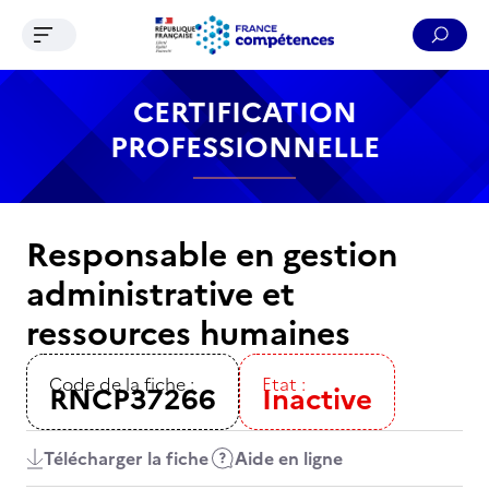
Ouvrir le menu de navigation
Reche
Contenu
Recherche
Menu
Pied de page
CERTIFICATION
PROFESSIONNELLE
Responsable en gestion
administrative et
ressources humaines
Code de la fiche :
Etat :
RNCP37266
Inactive
Télécharger la fiche
Aide en ligne