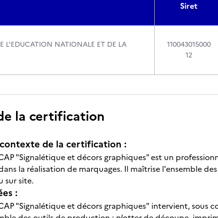
Siret
DE L'EDUCATION NATIONALE ET DE LA
110043015000
12
 la certification
contexte de la certification :
 CAP "Signalétique et décors graphiques" est un professionnel
dans la réalisation de marquages. Il maîtrise l'ensemble des
u sur site.
ées :
 CAP "Signalétique et décors graphiques" intervient, sous co
emble des outils de production :
plotter
de découpe, imprima