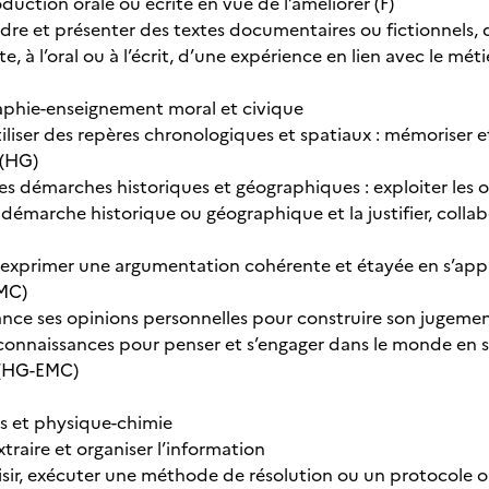
oduction orale ou écrite en vue de l’améliorer (F)
dre et présenter des textes documentaires ou fictionnels, de
, à l’oral ou à l’écrit, d’une expérience en lien avec le métie
aphie-enseignement moral et civique
utiliser des repères chronologiques et spatiaux : mémoriser et
 (HG)
les démarches historiques et géographiques : exploiter les o
 démarche historique ou géographique et la justifier, colla
t exprimer une argumentation cohérente et étayée en s’appu
MC)
tance ses opinions personnelles pour construire son jugeme
 connaissances pour penser et s’engager dans le monde en s’
 (HG-EMC)
 et physique-chimie
xtraire et organiser l’information
oisir, exécuter une méthode de résolution ou un protocole o