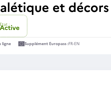
nalétique et décor
Etat :
Active
 ligne
Supplément Europass :
FR
-
EN