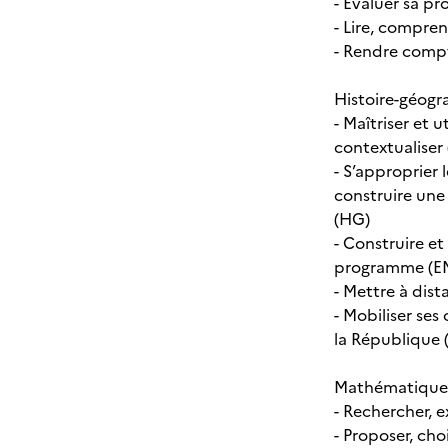
- Évaluer sa pr
- Lire, compren
- Rendre compte
Histoire-géogr
- Maîtriser et 
contextualiser
- S’approprier 
construire une
(HG)
- Construire e
programme (E
- Mettre à dis
- Mobiliser ses
la République
Mathématiques
- Rechercher, e
- Proposer, ch