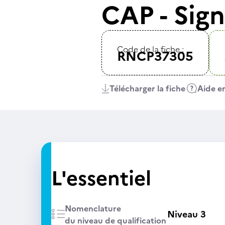
CAP - Sig
Code de la fiche :
RNCP37305
Télécharger la fiche
Aide en
L'essentiel
Nomenclature
Niveau 3
du niveau de qualification