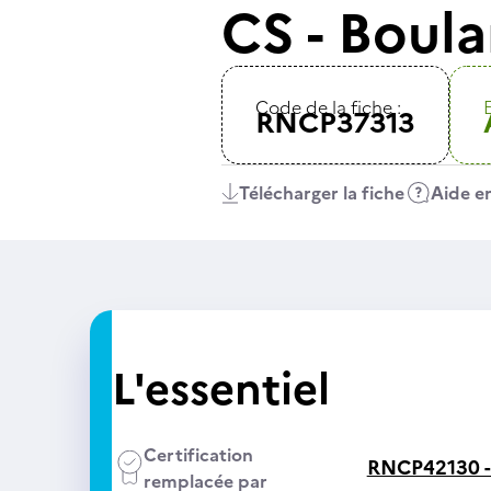
CS - Boula
Code de la fiche :
E
RNCP37313
Télécharger la fiche
Aide en
L'essentiel
Certification
RNCP42130 
remplacée par