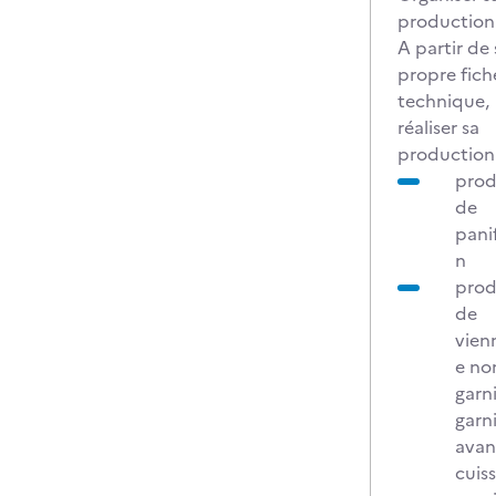
production
A partir de 
propre fich
technique,
réaliser sa
production 
prod
de
pani
n
prod
de
vien
e no
garn
garn
avan
cuis