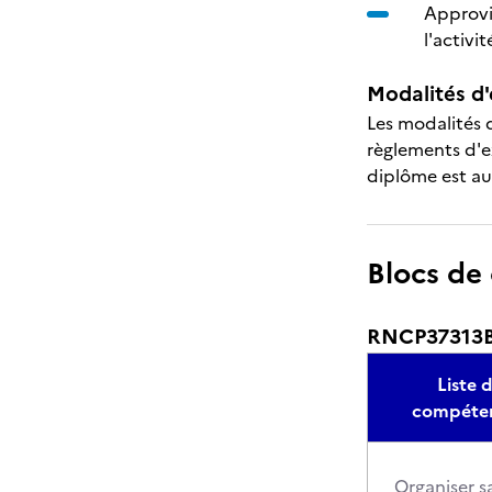
Approvi
l'activi
Modalités d'
Les modalités d
règlements d'e
diplôme est aus
Blocs de
RNCP37313BC0
Liste 
compéte
Organiser s