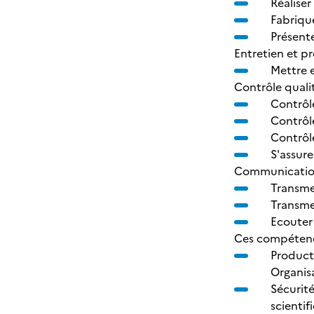
Réaliser
Fabriqu
Présente
Entretien et p
Mettre 
Contrôle quali
Contrôl
Contrôle
Contrôle
S'assure
Communicati
Transmet
Transmet
Ecouter
Ces compétenc
Producti
Organis
Sécurit
scienti