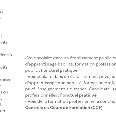
sa
e
:
uits
ficatio
-
Voie scolaire dans un établissement public o
d’apprentissage habilité, formation professio
uits
public :
Ponctuel pratique
- Voie scolaire dans un établissement privé ho
noiseri
d’apprentissage non habilité, formation profe
n
privé. Enseignement à distance. Candidats just
is ou
professionnelles :
Ponctuel pratique
is
- Voie de la formation professionnelle continu
t
Contrôle en Cours de Formation (CCF)
son