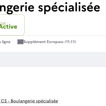
ngerie spécialisée
tat :
Active
 ligne
Supplément Europass :
FR
-
EN
-
CS - Boulangerie spécialisée