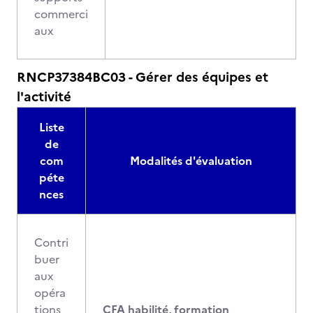
commerci
aux
RNCP37384BC03 - Gérer des équipes et
l'activité
Liste
de
com
Modalités d'évaluation
péte
nces
Contri
buer
aux
opéra
tions
CFA habilité, formation