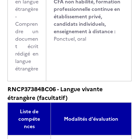
en langue
CFA non habilité, formation
étrangère
professionnelle continue en
-
établissement privé,
Compren
candidats individuels,
dre un
enseignement à distance :
documen
Ponctuel, oral
t écrit
rédigé en
langue
étrangère
RNCP37384BC06 - Langue vivante
étrangère (facultatif)
Liste de
compéte
Modalités d'évaluation
nces