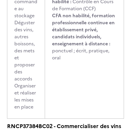
command
habilité :
Contrôle en Cours
e au
de Formation (CCF)
stockage
CFA non habilité, formation
Déguster
professionnelle continue en
des vins,
établissement privé,
autres
candidats individuels,
boissons,
enseignement à distance :
des mets
ponctuel ; écrit, pratique,
et
oral
proposer
des
accords
Organiser
et réaliser
les mises
en place
RNCP37384BC02 - Commercialiser des vins