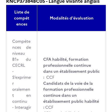
RNCP37384BC05 - Langue vivante anglais
Liste de
compét
Modalités d'évaluation
ences
Compéte
nces de
niveau
B1+ du
CFA habilité, formation
CECRL
professionnelle continue
-
dans un établissement public
S’exprime
:
CCF
r
Candidats de la voie de la
oralemen
formation professionnelle
t en
continue dans un
continu
établissement public habilité
- Interagir
:
CCF