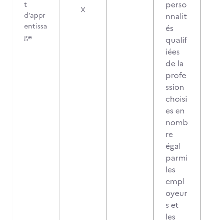
perso
t
X
d’appr
nnalit
entissa
és
ge
qualif
iées
de la
profe
ssion
choisi
es en
nomb
re
égal
parmi
les
empl
oyeur
s et
les