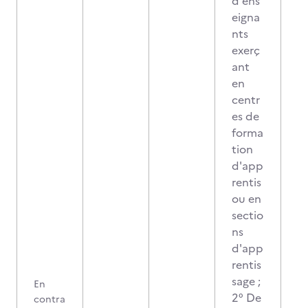
d'ens
eigna
nts
exerç
ant
en
centr
es de
forma
tion
d'app
rentis
ou en
sectio
ns
d'app
rentis
sage ;
En
2° De
contra