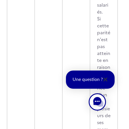
salari
és.
Si
cette
parité
n'est
pas
attein
te en
raison
de
Une question ?
l'abse
nce
d'un
ou
plusie
urs de
ses