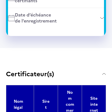
certifiants
Date d’échéance
de l’enregistrement
Certificateur(s)
No
m
Site
Nom
Sire
com
inte
légal
t
mer
rnet