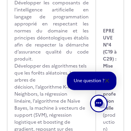
Développer les composants de
l’intelligence artificielle en
langage de programmation
approprié en respectant les
normes du domaine et les
EPRE
principes déontologiques établis
UVE
afin de respecter la démarche
N°4
d’assurance qualité du code
(C19 à
produit.
C29) :
Développer des algorithmes tels
Mise
que les forêts aléatoires, les
en
arbres de
situat
Une question ?
décision, l’algorithme K-Nearest
ion
Neighbors, la régression
profe
linéaire, l’algorithme de Naïve
ssion
Bayes, la machine à vecteurs de
nelle
support (SVM), régression
(prod
logistique et boosting de
uctio
gradient, reposant sur des
n)