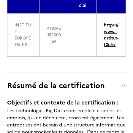
cial
INSTITU
https://
419045
T
www.i
182000
-
EUROPE
nstitut-
54
EN F 2I
f2i.fr/
Résumé de la certification
Objectifs et contexte de la certification :
Les technologies Big Data sont en plein essor et les
emplois, qui en découlent, croissent également. Les
entreprises ont besoin d’une structure informatique
solide pour stocker leurs données. Dans ce cadre le