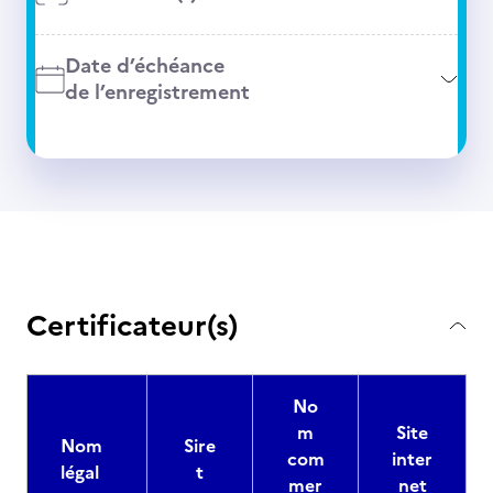
Date d’échéance
de l’enregistrement
Certificateur(s)
No
m
Site
Nom
Sire
com
inter
légal
t
mer
net