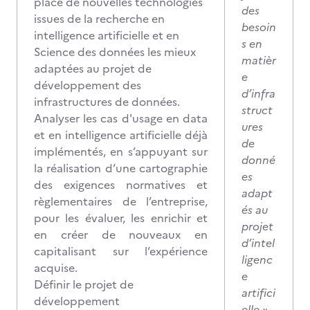
place de nouvelles technologies
des
issues de la recherche en
besoin
intelligence artificielle et en
s en
Science des données les mieux
matièr
adaptées au projet de
e
développement des
d’infra
infrastructures de données.
struct
Analyser les cas d'usage en data
ures
et en intelligence artificielle déjà
de
implémentés, en s’appuyant sur
donné
la réalisation d’une cartographie
es
des exigences normatives et
adapt
règlementaires de l’entreprise,
és au
pour les évaluer, les enrichir et
projet
en créer de nouveaux en
d’intel
capitalisant sur l’expérience
ligenc
acquise.
e
Définir le projet de
artifici
développement
elle »