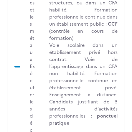
es
structures, ou dans un CFA
et
habilité. Formation
le
professionnelle continue dans
s
un établissement public :
CCF
m
(contrôle en cours de
ét
formation)
a
Voie scolaire dans un
u
établissement privé hors
x
contrat. Voie de
Ex
l’apprentissage dans un CFA
é
non habilité. Formation
c
professionnelle continue en
ut
établissement privé.
er
Enseignement à distance.
le
Candidats justifiant de 3
s
années d’activités
d
professionnelles :
ponctuel
é
pratique
c