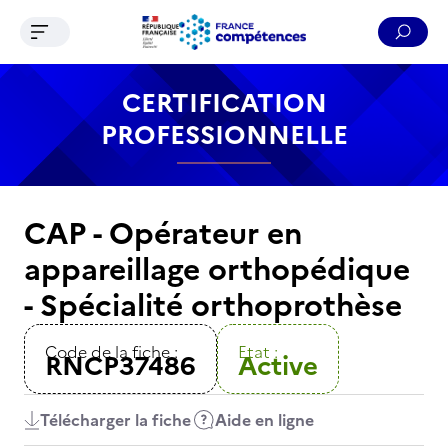
Ouvrir le menu de navigation
Reche
Contenu
Recherche
Menu
Pied de page
CERTIFICATION
PROFESSIONNELLE
CAP - Opérateur en
appareillage orthopédique
- Spécialité orthoprothèse
Code de la fiche :
Etat :
RNCP37486
Active
Télécharger la fiche
Aide en ligne