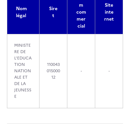
m
Site
Nom
Sire
com
inte
légal
t
mer
rnet
cial
MINISTE
RE DE
L'EDUCA
TION
110043
NATION
015000
-
-
ALE ET
12
DE LA
JEUNESS
E