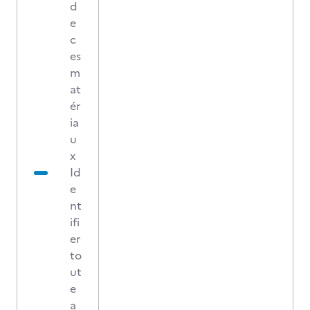
d
e
c
es
m
at
ér
ia
u
x
Id
e
nt
ifi
er
to
ut
e
a