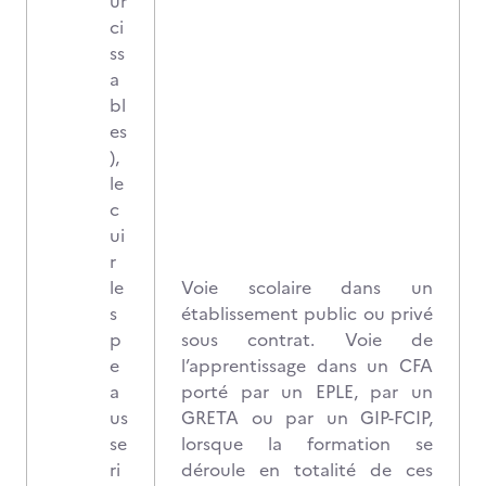
ur
ci
ss
a
bl
es
),
le
c
ui
r
le
Voie scolaire dans un
s
établissement public ou privé
p
sous contrat. Voie de
e
l’apprentissage dans un CFA
a
porté par un EPLE, par un
us
GRETA ou par un GIP-FCIP,
se
lorsque la formation se
ri
déroule en totalité de ces