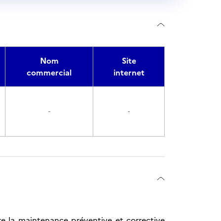
Nom
Site
commercial
internet
-
-
ure la maintenance préventive et corrective