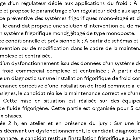
age d’un régulateur dédié aux applications du froid ; À
ie et propose le paramétrage d’un régulateur dédié aux appl
ce préventive des systèmes frigorifiques mono-étagé et d
 le candidat propose une solution d'intervention ou de m
un système frigorifique monoétagé de type monoposte.
ce conditionnelle et prévisionnelle ; À partir de schémas 
ervention ou de modification dans le cadre de la maintenan
plexe et centralisée.
c d’un dysfonctionnement issu des données d’un système d
de froid commercial complexe et centralisée ; À partir 
e un diagnostic sur une installation frigorifique de froid 
ntenance corrective d’une installation de froid commercial 
nsignes, le candidat réalise la maintenance corrective d’u
e. Cette mise en situation est réalisée sur des équi
e fluide frigorigène. Cette partie est organisée pour 5 
x phases.
rée 2 h, en atelier et en présence du jury : Sur une in
 décrivant un dysfonctionnement, le candidat diagnostique,
nnage, le candidat restitue l’installation frigorifique au jury