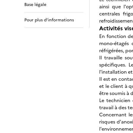
Base légale
ainsi que l'o
centrales fri
Pour plus d’informations
refroidissement
Activités vis
En fonction de 
mono-étagés d
réfrigérées, po
Il travaille s
spécifiques. 
l'installation 
Il est en conta
et le client à 
être soumis à d
Le technicien 
travail à des t
Concernant les 
risques d'anoxi
l'environnemen