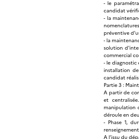
- le paramétr
candidat vérif
- la maintenan
nomenclatures,
préventive d’
- la maintenan
solution d'int
commercial com
- le diagnosti
installation 
candidat réalis
Partie 3 : Mai
A partir de co
et centralisé
manipulation d
déroule en deu
- Phase 1, du
renseignements
A l’issu du dépa