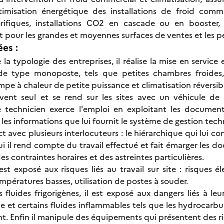
ptimisation énergétique des installations de froid comm
gorifiques, installations CO2 en cascade ou en booster
 pour les grandes et moyennes surfaces de ventes et les pet
ées :
la typologie des entreprises, il réalise la mise en service
e type monoposte, tels que petites chambres froides, 
mpe à chaleur de petite puissance et climatisation réversib
ouvent seul et se rend sur les sites avec un véhicule de
Le technicien exerce l'emploi en exploitant les documen
et les informations que lui fournit le système de gestion techn
ct avec plusieurs interlocuteurs : le hiérarchique qui lui con
qui il rend compte du travail effectué et fait émarger les d
es contraintes horaires et des astreintes particulières.
est exposé aux risques liés au travail sur site : risques é
empératures basses, utilisation de postes à souder.
fluides frigorigènes, il est exposé aux dangers liés à leur
e et certains fluides inflammables tels que les hydrocarbur
t. Enfin il manipule des équipements qui présentent des ri