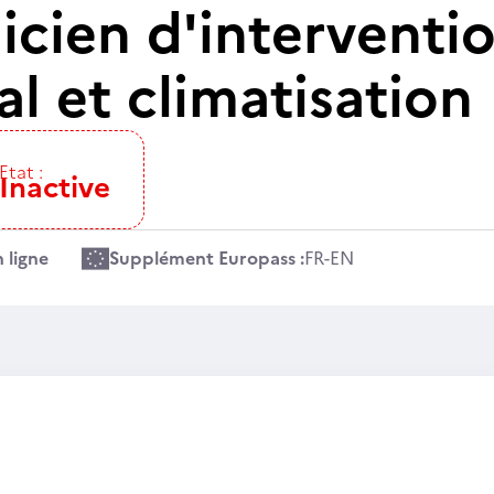
icien d'interventio
l et climatisation
Etat :
Inactive
 ligne
Supplément Europass :
FR
-
EN