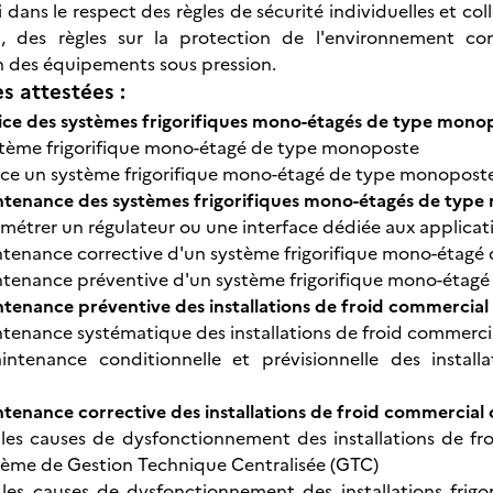
oi dans le respect des règles de sécurité individuelles et coll
, des règles sur la protection de l'environnement conc
 des équipements sous pression.
 attestées :
ice des systèmes frigorifiques mono-étagés de type mono
ystème frigorifique mono-étagé de type monoposte
ice un système frigorifique mono-étagé de type monopost
ntenance des systèmes frigorifiques mono-étagés de type 
ramétrer un régulateur ou une interface dédiée aux applicat
intenance corrective d'un système frigorifique mono-étagé
intenance préventive d'un système frigorifique mono-étag
ntenance préventive des installations de froid commercial
intenance systématique des installations de froid commerci
aintenance conditionnelle et prévisionnelle des instal
ntenance corrective des installations de froid commercial 
les causes de dysfonctionnement des installations de fr
stème de Gestion Technique Centralisée (GTC)
 les causes de dysfonctionnement des installations frig