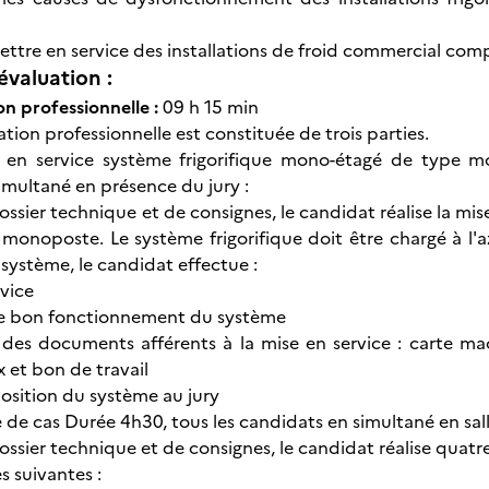
ettre en service des installations de froid commercial comp
évaluation :
on professionnelle :
09 h 15 min
ation professionnelle est constituée de trois parties.
se en service système frigorifique mono-étagé de type m
imultané en présence du jury :
ossier technique et de consignes, le candidat réalise la mi
monoposte. Le système frigorifique doit être chargé à l'az
 système, le candidat effectue :
rvice
 de bon fonctionnement du système
 des documents afférents à la mise en service : carte mach
 et bon de travail
position du système au jury
e de cas Durée 4h30, tous les candidats en simultané en sall
ossier technique et de consignes, le candidat réalise quatr
s suivantes :