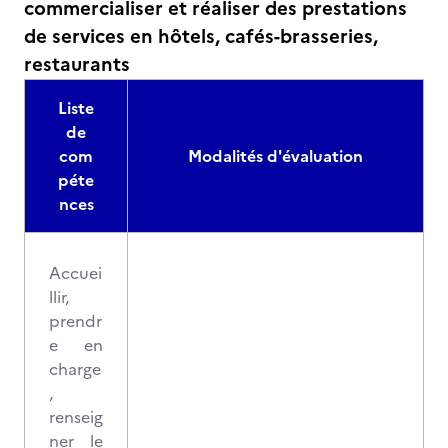
commercialiser et réaliser des prestations
de services en hôtels, cafés-brasseries,
restaurants
Liste
de
com
Modalités d'évaluation
péte
nces
Accuei
llir,
prendr
e en
charge
,
renseig
ner le