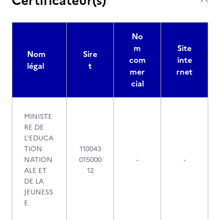
Certificateur(s)
No
m
Site
Nom
Sire
com
inte
légal
t
mer
rnet
cial
MINISTE
RE DE
L'EDUCA
TION
110043
NATION
015000
-
-
ALE ET
12
DE LA
JEUNESS
E