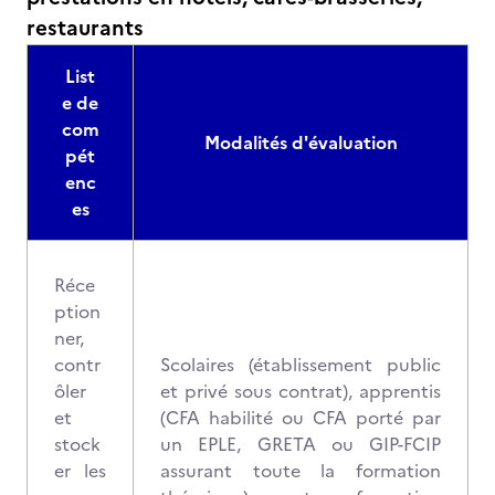
restaurants
List
e de
com
Modalités d'évaluation
pét
enc
es
Réce
ption
ner,
contr
Scolaires (établissement public
ôler
et privé sous contrat), apprentis
et
(CFA habilité ou CFA porté par
stock
un EPLE, GRETA ou GIP-FCIP
er les
assurant toute la formation