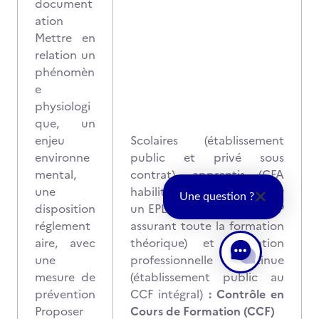
document
ation
Mettre en
relation un
phénomèn
e
physiologi
que, un
enjeu
Scolaires (établissement
environne
public et privé sous
mental,
contrat), apprentis (CFA
une
habilité ou CFA porté par
Une question ?
disposition
un EPLE, GRETA ou GIP-FCIP
réglement
assurant toute la formation
aire, avec
théorique) et formation
une
professionnelle continue
mesure de
(établissement public au
prévention
CCF intégral)
: Contrôle en
Proposer
Cours de Formation (CCF)