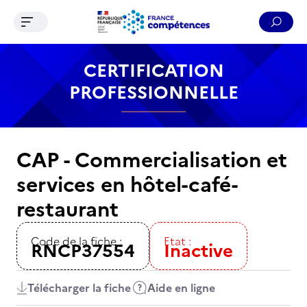
Ouvrir le menu de navigation
Reche
Contenu
Recherche
Menu
Pied de page
CERTIFICATION
PROFESSIONNELLE
CAP - Commercialisation et
services en hôtel-café-
restaurant
Code de la fiche :
Etat :
RNCP37554
Inactive
Télécharger la fiche
Aide en ligne