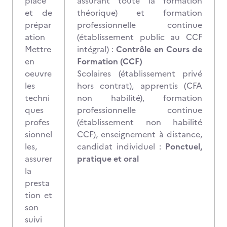
place
assurant toute la formation
et de
théorique) et formation
prépar
professionnelle continue
ation
(établissement public au CCF
Mettre
intégral)
:
Contrôle en Cours de
en
Formation (CCF)
oeuvre
Scolaires (établissement privé
les
hors contrat), apprentis (CFA
techni
non habilité), formation
ques
professionnelle continue
profes
(établissement non habilité
sionnel
CCF), enseignement à distance,
les,
candidat individuel :
Ponctuel,
assurer
pratique et oral
la
presta
tion et
son
suivi