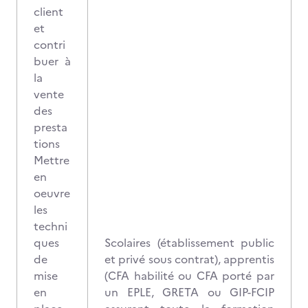
client
et
contri
buer à
la
vente
des
presta
tions
Mettre
en
oeuvre
les
techni
ques
Scolaires (établissement public
de
et privé sous contrat), apprentis
mise
(CFA habilité ou CFA porté par
en
un EPLE, GRETA ou GIP-FCIP