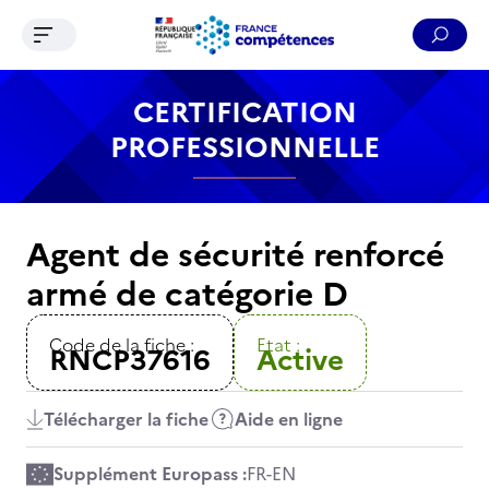
Ouvrir le menu de navigation
Reche
Contenu
Recherche
Menu
Pied de page
CERTIFICATION
PROFESSIONNELLE
Agent de sécurité renforcé
armé de catégorie D
Code de la fiche :
Etat :
RNCP37616
Active
Télécharger la fiche
Aide en ligne
Supplément Europass :
FR
-
EN