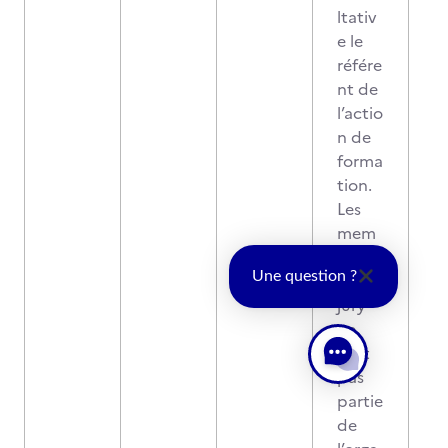
ltativ
e le
référe
nt de
l’actio
n de
forma
tion.
Les
mem
bres
Une question ?
du
jury
ne
font
pas
partie
de