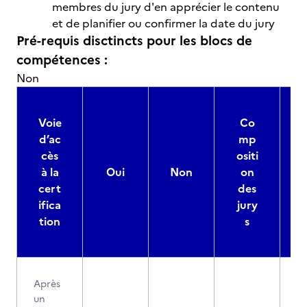
membres du jury d'en apprécier le contenu
et de planifier ou confirmer la date du jury
Pré-requis disctincts pour les blocs de
compétences :
Non
Voie
Co
d’ac
mp
cès
ositi
à la
Oui
Non
on
cert
des
ifica
jury
d
tion
s
Après
un