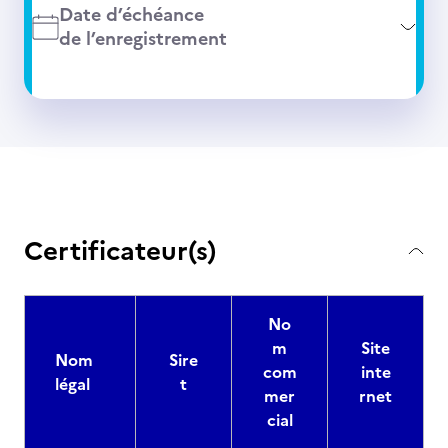
Date d’échéance
de l’enregistrement
Certificateur(s)
No
m
Site
Nom
Sire
com
inte
légal
t
mer
rnet
cial