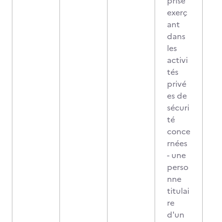
prise
exerç
ant
dans
les
activi
tés
privé
es de
sécuri
té
conce
rnées
- une
perso
nne
titulai
re
d'un