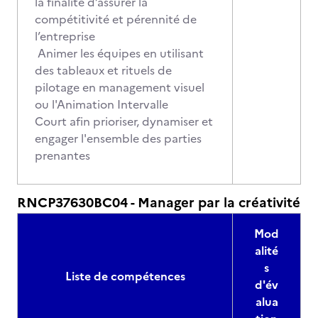
la finalité d’assurer la
compétitivité et pérennité de
l’entreprise
Animer les équipes en utilisant
des tableaux et rituels de
pilotage en management visuel
ou l'Animation Intervalle
Court afin prioriser, dynamiser et
engager l'ensemble des parties
prenantes
RNCP37630BC04 - Manager par la créativité
Mod
alité
s
Liste de compétences
d'év
alua