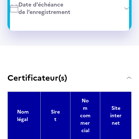
Date d’échéance
de l’enregistrement
Certificateur(s)
No
m
Site
Nom
Sire
com
inter
légal
t
mer
net
cial