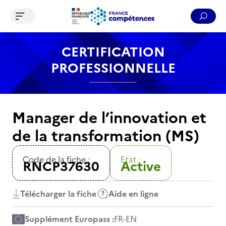
Ouvrir le menu de navigation
Reche
Contenu
Recherche
Menu
Pied de page
CERTIFICATION
PROFESSIONNELLE
Manager de l’innovation et
de la transformation (MS)
Code de la fiche :
Etat :
RNCP37630
Active
Télécharger la fiche
Aide en ligne
Supplément Europass :
FR
-
EN