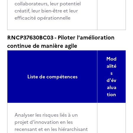
collaborateurs, leur potentiel
créatif, leur bien-être et leur
efficacité opérationnelle
RNCP37630BC03 - Piloter l'amélioration
continue de manière agile
Mod
alité
s
Liste de compétences
d'év
alua
tion
Analyser les risques liés à un
projet d'innovation en les
recensant et en les hiérarchisant