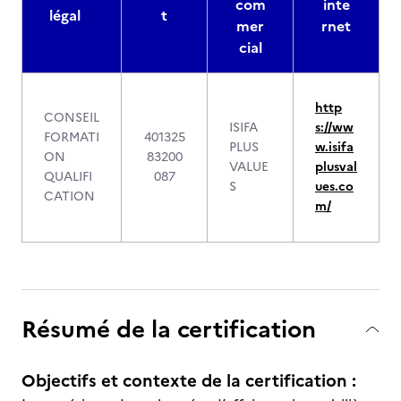
com
inte
légal
t
mer
rnet
cial
http
CONSEIL
ISIFA
s://ww
FORMATI
401325
PLUS
w.isifa
ON
83200
VALUE
plusval
QUALIFI
087
S
ues.co
CATION
m/
Résumé de la certification
Objectifs et contexte de la certification :