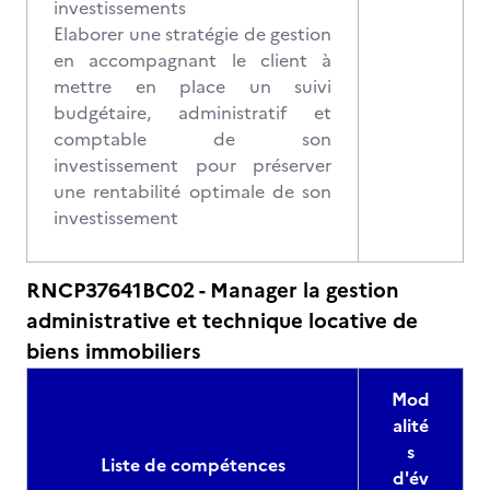
investissements
Elaborer une stratégie de gestion
en accompagnant le client à
mettre en place un suivi
budgétaire, administratif et
comptable de son
investissement pour préserver
une rentabilité optimale de son
investissement
RNCP37641BC02 - Manager la gestion
administrative et technique locative de
biens immobiliers
Mod
alité
s
Liste de compétences
d'év