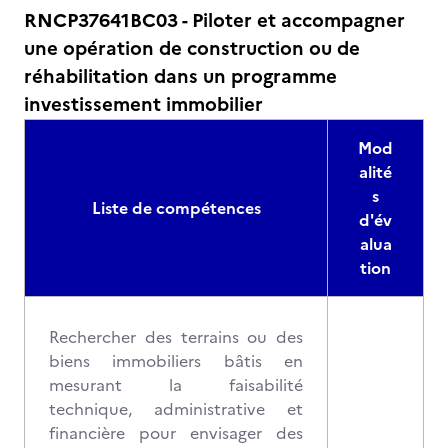
RNCP37641BC03 - Piloter et accompagner
une opération de construction ou de
réhabilitation dans un programme
investissement immobilier
Mod
alité
s
Liste de compétences
d'év
alua
tion
Rechercher des terrains ou des
biens immobiliers bâtis en
mesurant la faisabilité
technique, administrative et
financière pour envisager des