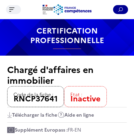
Ouvrir le menu de navigation
Reche
Contenu
Recherche
Menu
Pied de page
CERTIFICATION
PROFESSIONNELLE
Chargé d'affaires en
immobilier
Code de la fiche :
Etat :
RNCP37641
Inactive
Télécharger la fiche
Aide en ligne
Supplément Europass :
FR
-
EN