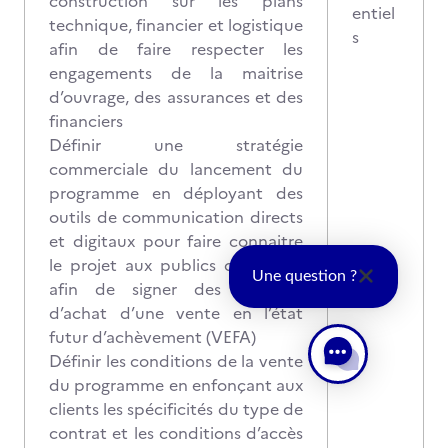
construction sur les plans
entiel
technique, financier et logistique
s
afin de faire respecter les
engagements de la maitrise
d’ouvrage, des assurances et des
financiers
Définir une stratégie
commerciale du lancement du
programme en déployant des
outils de communication directs
et digitaux pour faire connaitre
le projet aux publics concernés
Une question ?
afin de signer des contrats
d’achat d’une vente en l’état
futur d’achèvement (VEFA)
Définir les conditions de la vente
du programme en enfonçant aux
clients les spécificités du type de
contrat et les conditions d’accès