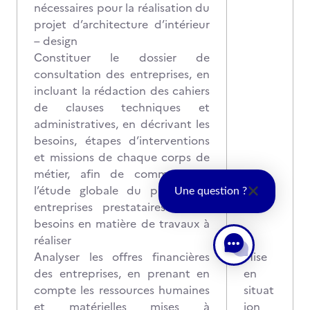
nécessaires pour la réalisation du
projet d’architecture d’intérieur
– design
Constituer le dossier de
consultation des entreprises, en
incluant la rédaction des cahiers
de clauses techniques et
administratives, en décrivant les
besoins, étapes d’interventions
et missions de chaque corps de
métier, afin de communiquer
l’étude globale du projet aux
Une question ?
entreprises prestataires et les
besoins en matière de travaux à
réaliser
Analyser les offres financières
Mise
des entreprises, en prenant en
en
compte les ressources humaines
situat
et matérielles mises à
ion