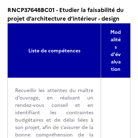
RNCP37648BC01 - Etudier la faisabilité du
projet d’architecture d’intérieur - design
Mod
alité
s
Liste de compétences
d'év
alua
tion
Recueillir les attentes du maître
d’ouvrage, en réalisant un
rendez-vous conseil et en
identifiant les contraintes
budgétaires et de délai liées à
son projet, afin de s’assurer de la
bonne compréhension de la