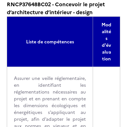
RNCP37648BC02 - Concevoir le projet
d’architecture d’intérieur - design
Mod
alité
s
Liste de compétences
d'év
alua
tion
Assurer une veille réglementaire,
en identifiant les
réglementations nécessaires au
projet et en prenant en compte
les dimensions écologiques et
énergétiques s’appliquant au
projet, afin d’adapter le projet
aux normes en vigueur et en