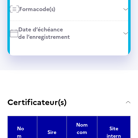
Formacode(s)
Date d’échéance
de l’enregistrement
Certificateur(s)
Nom
No
Site
Sire
com
m
intern