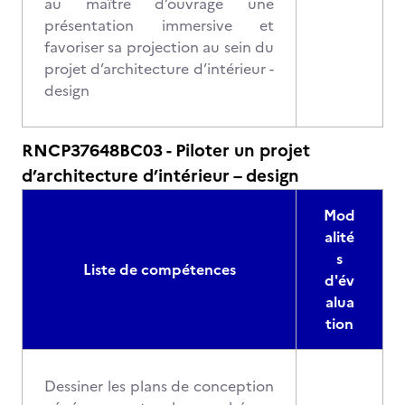
au maître d’ouvrage une
présentation immersive et
favoriser sa projection au sein du
projet d’architecture d’intérieur -
design
RNCP37648BC03 - Piloter un projet
d’architecture d’intérieur – design
Mod
alité
s
Liste de compétences
d'év
alua
tion
Dessiner les plans de conception