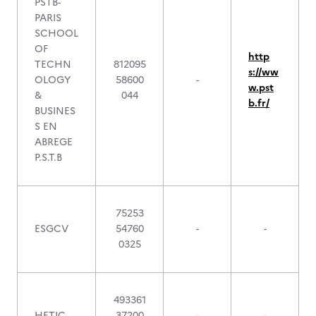
PSTB-
PARIS
SCHOOL
OF
http
TECHN
812095
s://ww
OLOGY
58600
-
w.pst
&
044
b.fr/
BUSINES
S EN
ABREGE
P.S.T.B
75253
ESGCV
54760
-
-
0325
493361
HETIC
37200
-
-