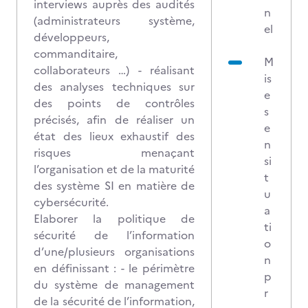
interviews auprès des audités
n
(administrateurs système,
el
développeurs,
commanditaire,
M
collaborateurs …) - réalisant
is
des analyses techniques sur
e
des points de contrôles
s
précisés, afin de réaliser un
e
état des lieux exhaustif des
n
risques menaçant
si
l’organisation et de la maturité
t
des système SI en matière de
u
cybersécurité.
a
Elaborer la politique de
ti
sécurité de l’information
o
d’une/plusieurs organisations
n
en définissant : - le périmètre
p
du système de management
r
de la sécurité de l’information,