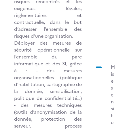
risques rencontrés et les
exigences légales,
règlementaires et
contractuelle, dans le but
d’adresser l’ensemble des
risques d’une organisation.
Déployer des mesures de
sécurité opérationnelle sur
l’ensemble du parc
informatique et des SI, grâce
M
à : - des mesures
is
organisationnelles (politique
e
d’habilitation, cartographie de
s
la donnée, sensibilisation,
e
politique de confidentialité…)
n
- des mesures techniques
si
(outils d’anonymisation de la
t
donnée, protection des
u
serveur, process