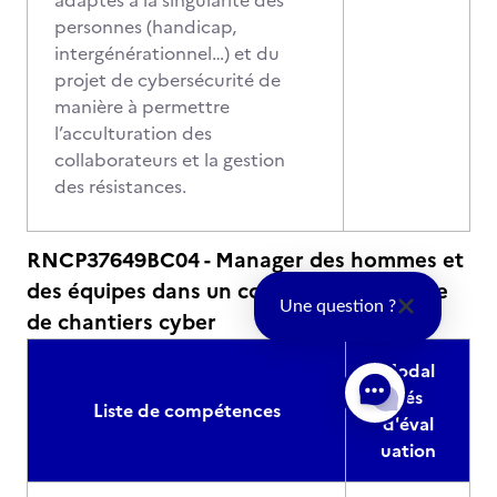
adaptés à la singularité des
personnes (handicap,
intergénérationnel…) et du
projet de cybersécurité de
manière à permettre
l’acculturation des
collaborateurs et la gestion
des résistances.
RNCP37649BC04 - Manager des hommes et
des équipes dans un contexte de pilotage
Une question ?
de chantiers cyber
Modal
ités
Liste de compétences
d'éval
uation