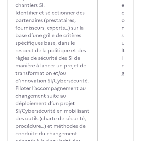
chantiers SI.
e
Identifier et sélectionner des
c
partenaires (prestataires,
o
fournisseurs, experts…) sur la
n
base d’une grille de critères
s
spécifiques base, dans le
u
respect de la politique et des
lt
règles de sécurité des SI de
i
manière à lancer un projet de
n
transformation et/ou
g
d’innovation SI/Cybersécurité.
Piloter l’accompagnement au
changement suite au
déploiement d’un projet
SI/Cybersécurité en mobilisant
des outils (charte de sécurité,
procédure…) et méthodes de
conduite du changement