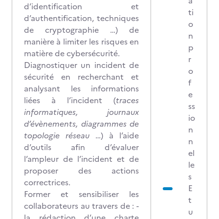
a
d’identification et
ti
d’authentification, techniques
o
de cryptographie …) de
n
manière à limiter les risques en
p
matière de cybersécurité.
r
Diagnostiquer un incident de
o
sécurité en recherchant et
f
analysant les informations
e
liées à l’incident (
traces
ss
informatiques, journaux
io
d’évènements, diagrammes de
n
topologie réseau
…) à l’aide
n
d’outils afin d’évaluer
el
l’ampleur de l’incident et de
le
proposer des actions
s
correctrices.
E
Former et sensibiliser les
t
collaborateurs au travers de : -
u
la rédaction d’une charte