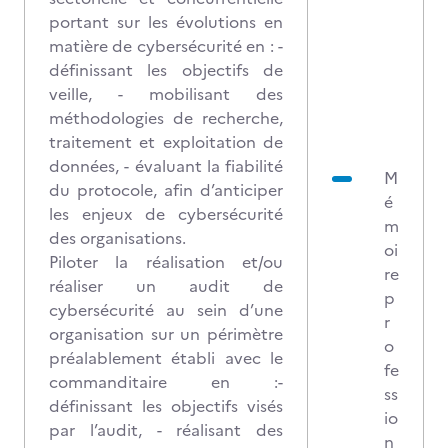
portant sur les évolutions en
matière de cybersécurité en : -
définissant les objectifs de
veille, - mobilisant des
méthodologies de recherche,
traitement et exploitation de
données, - évaluant la fiabilité
M
du protocole, afin d’anticiper
é
les enjeux de cybersécurité
m
des organisations.
oi
Piloter la réalisation et/ou
re
réaliser un audit de
p
cybersécurité au sein d’une
r
organisation sur un périmètre
o
préalablement établi avec le
fe
commanditaire en :-
ss
définissant les objectifs visés
io
par l’audit, - réalisant des
n