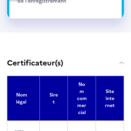
de l’enregistrement
Certificateur(s)
No
m
Site
Nom
Sire
com
inte
légal
t
mer
rnet
cial