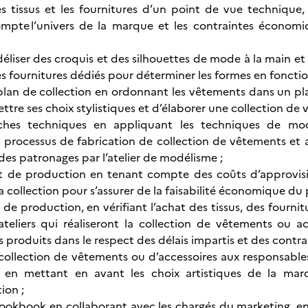
es tissus et les fournitures d’un point de vue technique,
mpte l’univers de la marque et les contraintes économi
éliser des croquis et des silhouettes de mode à la main et 
 les fournitures dédiés pour déterminer les formes en fonction
plan de collection en ordonnant les vêtements dans un plan
ttre ses choix stylistiques et d’élaborer une collection de
iches techniques en appliquant les techniques de mod
s processus de fabrication de collection de vêtements et a
des patronages par l’atelier de modélisme ;
ût de production en tenant compte des coûts d’approvisi
la collection pour s’assurer de la faisabilité économique du 
i de production, en vérifiant l’achat des tissus, des fourni
 ateliers qui réaliseront la collection de vêtements ou ac
 produits dans le respect des délais impartis et des contr
collection de vêtements ou d’accessoires aux responsabl
en mettant en avant les choix artistiques de la marq
ion ;
ookbook en collaborant avec les chargés du marketing, en