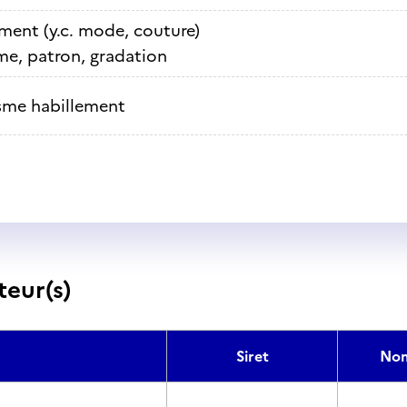
ment (y.c. mode, couture)
me, patron, gradation
isme habillement
teur(s)
Siret
Nom