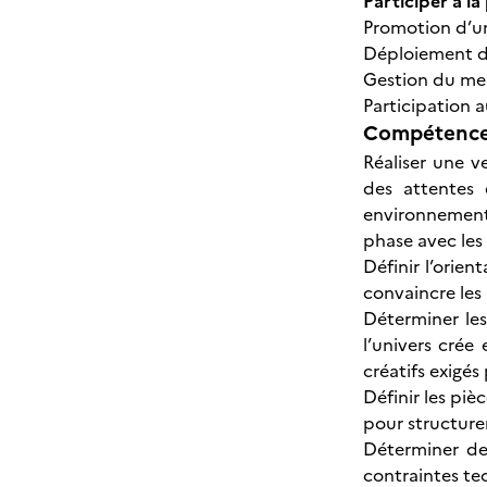
Participer à l
Promotion d’un
Déploiement d
Gestion du me
Participation 
Compétences
Réaliser une v
des attentes 
environnementa
phase avec les
Définir l’orie
convaincre les 
Déterminer les
l’univers crée
créatifs exigés 
Définir les piè
pour structurer
Déterminer de
contraintes tec