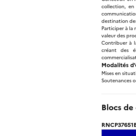
collection, e
communication
destination des
Participer à l
valeur des prod
Contribuer à 
créant des é
commercialisati
Modalités d'
Mises en situat
Soutenances or
Blocs de
RNCP37651BC