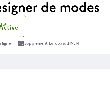
designer de modes
Etat :
Active
 ligne
Supplément Europass :
FR
-
EN