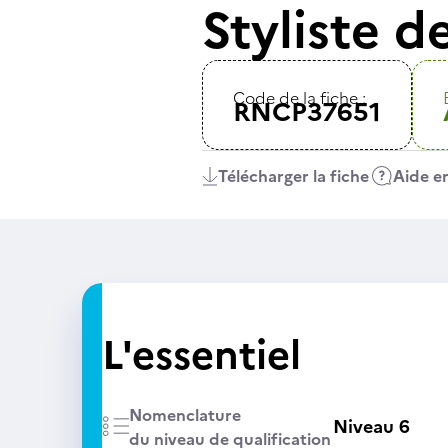
Styliste 
Code de la fiche :
RNCP37651
Télécharger la fiche
Aide en
L'essentiel
Nomenclature
Niveau 6
du niveau de qualification