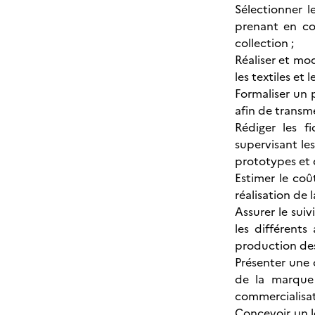
Sélectionner l
prenant en co
collection ;
Réaliser et mod
les textiles et
Formaliser un 
afin de transme
Rédiger les f
supervisant le
prototypes et 
Estimer le co
réalisation de 
Assurer le suiv
les différents
production des
Présenter une 
de la marque 
commercialisat
Concevoir un l