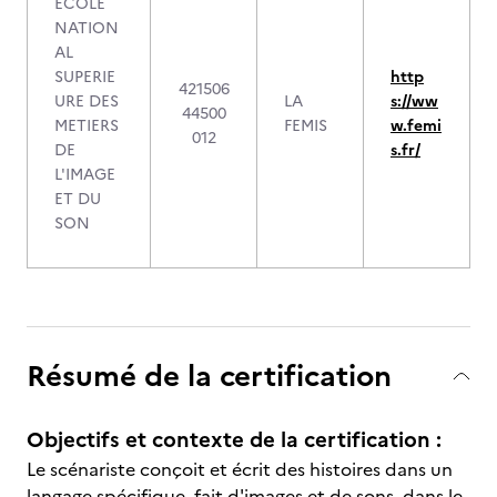
ECOLE
NATION
AL
SUPERIE
http
421506
URE DES
LA
s://ww
44500
METIERS
FEMIS
w.femi
012
DE
s.fr/
L'IMAGE
ET DU
SON
Résumé de la certification
Objectifs et contexte de la certification :
Le scénariste conçoit et écrit des histoires dans un
langage spécifique, fait d'images et de sons, dans le