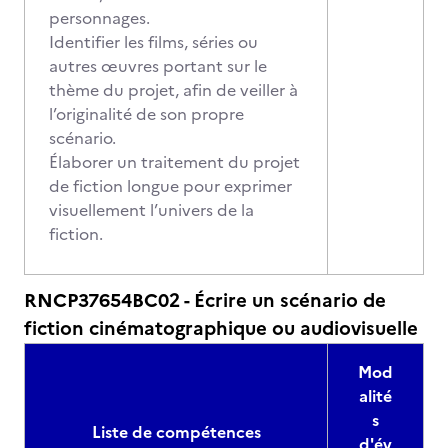
personnages.
Identifier les films, séries ou
autres œuvres portant sur le
thème du projet, afin de veiller à
l’originalité de son propre
scénario.
Élaborer un traitement du projet
de fiction longue pour exprimer
visuellement l’univers de la
fiction.
RNCP37654BC02 - Écrire un scénario de
fiction cinématographique ou audiovisuelle
Mod
alité
s
Liste de compétences
d'év