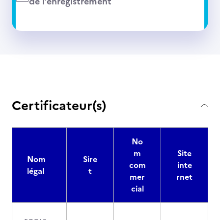
de l’enregistrement
Certificateur(s)
No
m
Site
Nom
Sire
com
inte
légal
t
mer
rnet
cial