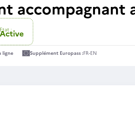
nt accompagnant a
Etat :
Active
 ligne
Supplément Europass :
FR
-
EN