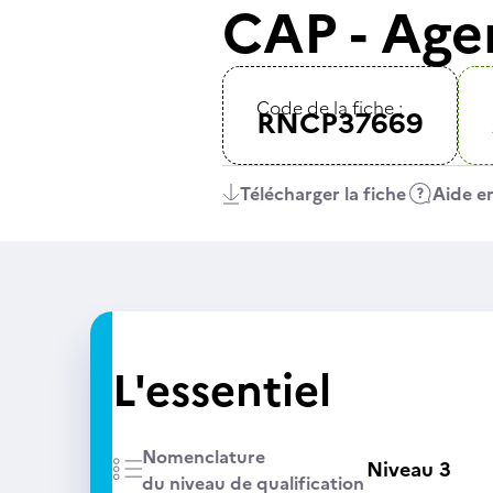
CAP - Age
Code de la fiche :
RNCP37669
Télécharger la fiche
Aide en
L'essentiel
Nomenclature
Niveau 3
du niveau de qualification