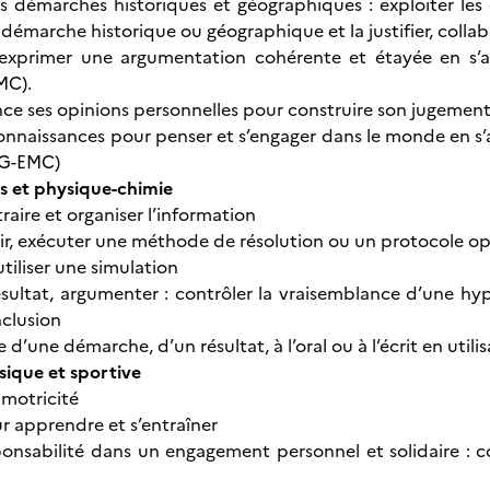
es démarches historiques et géographiques : exploiter les 
démarche historique ou géographique et la justifier, colla
 exprimer une argumentation cohérente et étayée en s’a
MC).
nce ses opinions personnelles pour construire son jugement
onnaissances pour penser et s’engager dans le monde en s’ap
HG-EMC)
 et physique-chimie
raire et organiser l’information
sir, exécuter une méthode de résolution ou un protocole opé
tiliser une simulation
ésultat, argumenter : contrôler la vraisemblance d’une h
nclusion
’une démarche, d’un résultat, à l’oral ou à l’écrit en utili
ique et sportive
motricité
ur apprendre et s’entraîner
onsabilité dans un engagement personnel et solidaire : conn