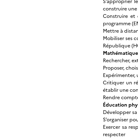
S’approprier l
construire une 
Construire et
programme (E
Mettre à dista
Mobiliser ses c
République (
Mathématiques
Rechercher, ext
Proposer, choi
Expérimenter, u
Critiquer un r
établir une co
Rendre compte d
Éducation phys
Développer sa 
S’organiser po
Exercer sa resp
respecter