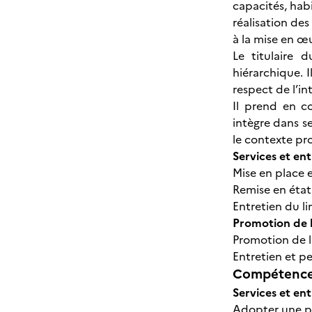
capacités, hab
réalisation des
à la mise en œu
Le titulaire
hiérarchique. 
respect de l’in
Il prend en c
intègre dans s
le contexte pro
Services et en
Mise en place e
Remise en état 
Entretien du li
Promotion de l
Promotion de l
Entretien et pe
Compétences
Services et en
Adopter une p