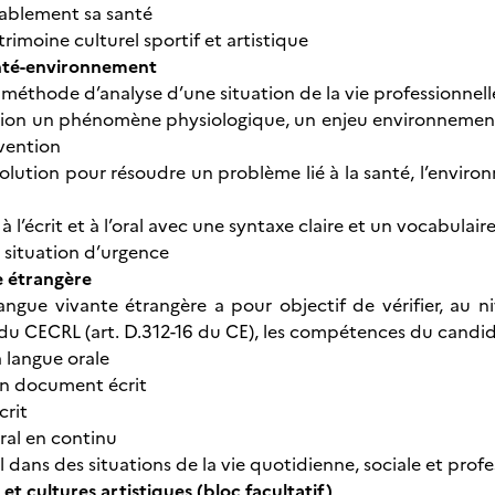
ablement sa santé
imoine culturel sportif et artistique
nté-environnement
méthode d’analyse d’une situation de la vie professionne
tion un phénomène physiologique, un enjeu environnementa
vention
olution pour résoudre un problème lié à la santé, l’envi
l’écrit et à l’oral avec une syntaxe claire et un vocabulai
e situation d’urgence
e étrangère
angue vivante étrangère a pour objectif de vérifier, au n
 du CECRL (art. D.312-16 du CE), les compétences du candid
 langue orale
n document écrit
écrit
oral en continu
ral dans des situations de la vie quotidienne, sociale et prof
et cultures artistiques (bloc facultatif)