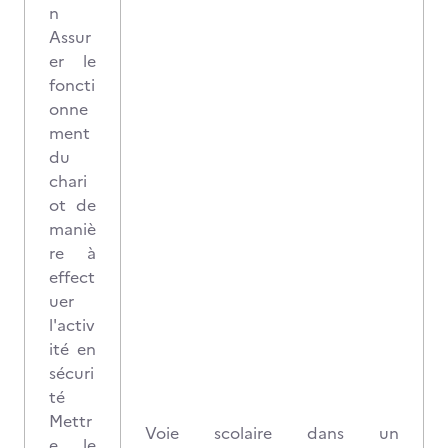
n
Assur
er le
foncti
onne
ment
du
chari
ot de
maniè
re à
effect
uer
l'activ
ité en
sécuri
té
Mettr
Voie scolaire dans un
e le