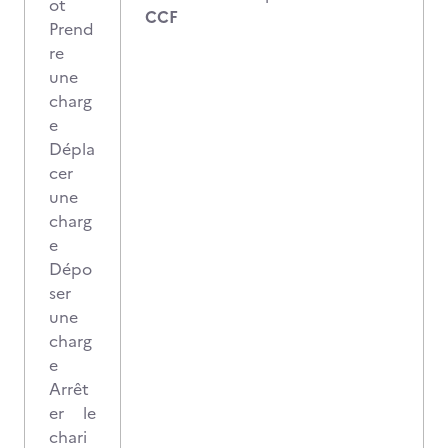
ot
CCF
Prend
re
une
charg
e
Dépla
cer
une
charg
e
Dépo
ser
une
charg
e
Arrêt
er le
chari