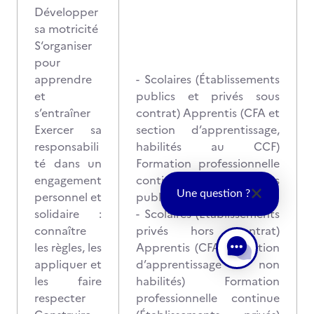
Développer
sa motricité
S‘organiser
pour
apprendre
- Scolaires (Établissements
et
publics et privés sous
s’entraîner
contrat) Apprentis (CFA et
Exercer sa
section d’apprentissage,
responsabili
habilités au CCF)
té dans un
Formation professionnelle
engagement
continue (Établissements
Une question ?
personnel et
publics) :
CCF
solidaire :
- Scolaires (Établissements
connaître
privés hors contrat)
les règles, les
Apprentis (CFA et section
appliquer et
d’apprentissage non
les faire
habilités) Formation
respecter
professionnelle continue