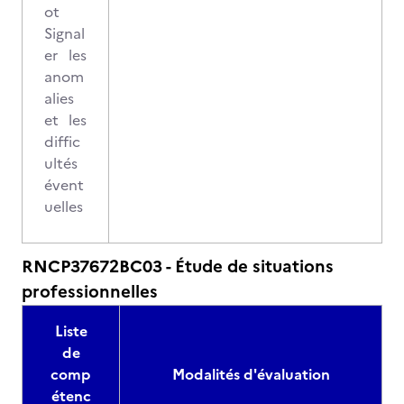
ot
Signal
er les
anom
alies
et les
diffic
ultés
évent
uelles
RNCP37672BC03 - Étude de situations
professionnelles
Liste
de
comp
Modalités d'évaluation
étenc