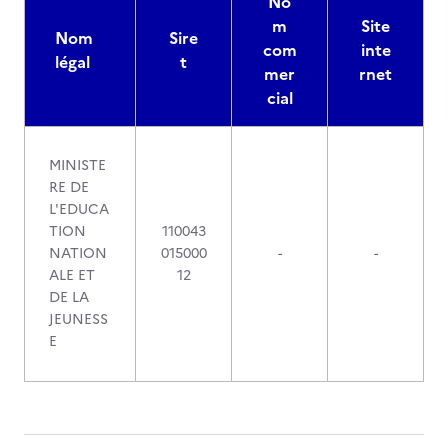
No
m
Site
Nom
Sire
com
inte
légal
t
mer
rnet
cial
MINISTE
RE DE
L'EDUCA
TION
110043
NATION
015000
-
-
ALE ET
12
DE LA
JEUNESS
E