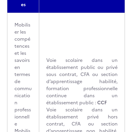
es
Mobilis
er les
compé
tences
et les
savoirs
Voie scolaire dans un
en
établissement public ou privé
termes
sous contrat, CFA ou section
de
d’apprentissage habilité,
commu
formation professionnelle
nicatio
continue dans un
n
établissement public :
CCF
profess
Voie scolaire dans un
ionnell
établissement privé hors
e
contrat, CFA ou section
Mobilis
d’apprentissage non habilité,