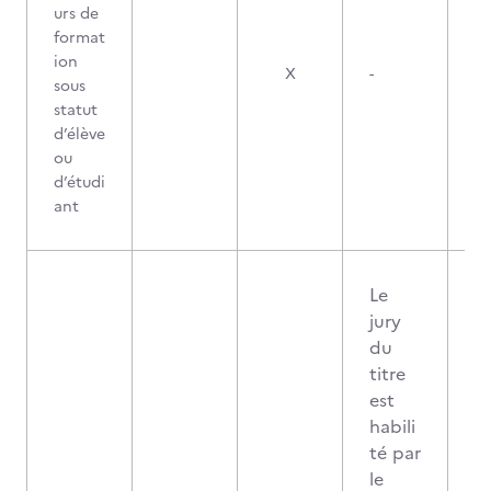
urs de
format
ion
X
-
sous
statut
d’élève
ou
d’étudi
ant
Le
jury
du
titre
est
habili
té par
le