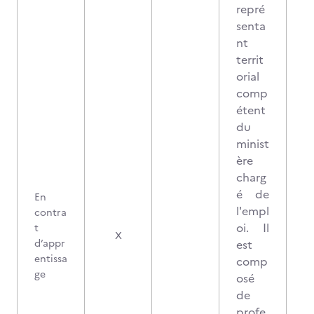
repré
senta
nt
territ
orial
comp
étent
du
minist
ère
charg
é de
En
l'empl
contra
oi. Il
t
X
d’appr
est
entissa
comp
ge
osé
de
profe