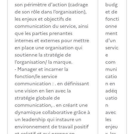
son périmètre d'action (cadrage
budg
de son rôle dans l’organisation),
et de
les enjeux et objectifs de
foncti
communication du service, ainsi
onne
que les parties prenantes
ment
internes et externes pour mettre
d'un
en place une organisation qui
servic
soutienne la stratégie de
e
l’organisation/ la marque.
com
- Manager et incarner la
muni
fonction/le service
catio
communication : . en définissant
n en
une vision en lien avec la
adéq
stratégie globale de
uatio
communication, . en créant une
n
dynamique collaborative grâce à
avec
un leadership qui instaure un
les
environnement de travail positif
enjeu
et créatif et qui prenne en
x, les