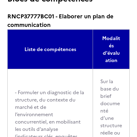
RNCP37777BC01 - Elaborer un plan de
communication
Modalit
és
Liste de compétences
d'évalu
ation
Sur la
base du
- Formuler un diagnostic de la
brief
structure, du contexte du
docume
marché et de
nté
l’environnement
d’une
concurrentiel, en mobilisant
structure
les outils d’analyse
réelle ou
(indicateurs clés, enquêtes