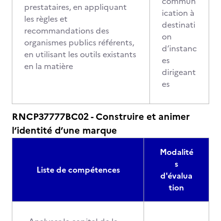
commun
prestataires, en appliquant
ication à
les règles et
destinati
recommandations des
on
organismes publics référents,
d’instanc
en utilisant les outils existants
es
en la matière
dirigeant
es
RNCP37777BC02 - Construire et animer
l’identité d’une marque
Modalité
s
Liste de compétences
d'évalua
tion