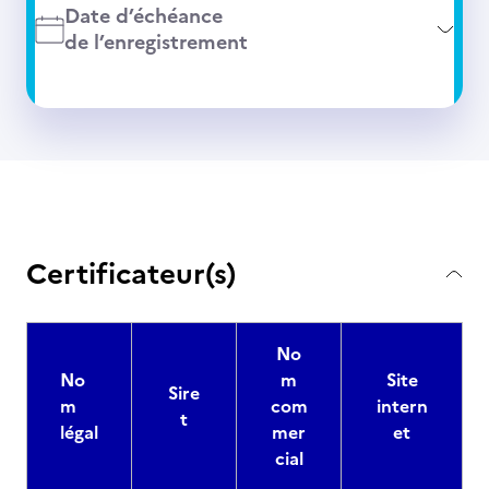
Date d’échéance
de l’enregistrement
Certificateur(s)
No
No
m
Site
Sire
m
com
intern
t
légal
mer
et
cial