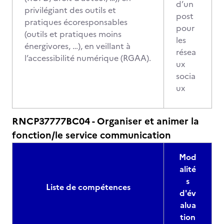
d’un
privilégiant des outils et
post
pratiques écoresponsables
pour
(outils et pratiques moins
les
énergivores, …), en veillant à
résea
l’accessibilité numérique (RGAA).
ux
socia
ux
RNCP37777BC04 - Organiser et animer la
fonction/le service communication
Mod
alité
s
Liste de compétences
d'év
alua
tion