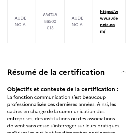
https://w
834748
AUDE
AUDE
ww.aude
86500
NCIA
NCIA
ncia.co
013
m/
Résumé de la certification
Objectifs et contexte de la certification :
La fonction communication s’est beaucoup
professionnalisée ces dernières années. Ainsi, les
cadres en charge de la communication des
entreprises, des institutions ou des associations
doivent sans cesse s’interroger sur leurs pratiques,
maîtriser les outils et les démarches pertinentes