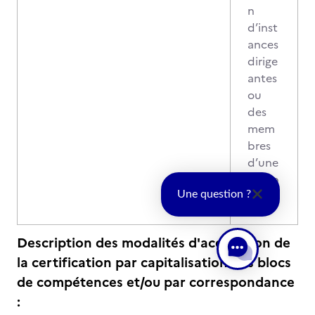
n
d’inst
ances
dirige
antes
ou
des
mem
bres
d’une
équip
e
Une question ?
Description des modalités d'acquisition de
la certification par capitalisation des blocs
de compétences et/ou par correspondance
: