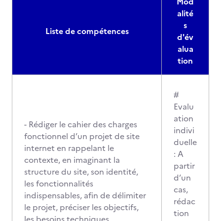
Mod
alité
s
Liste de compétences
d'év
alua
tion
#
Evalu
ation
- Rédiger le cahier des charges
indivi
fonctionnel d’un projet de site
duelle
internet en rappelant le
: A
contexte, en imaginant la
partir
structure du site, son identité,
d’un
les fonctionnalités
cas,
indispensables, afin de délimiter
rédac
le projet, préciser les objectifs,
tion
les besoins techniques,