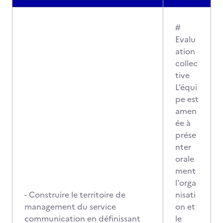
#
Evalu
ation
collec
tive
L’équi
pe est
amen
ée à
prése
nter
orale
ment
l'orga
- Construire le territoire de
nisati
management du service
on et
communication en définissant
le