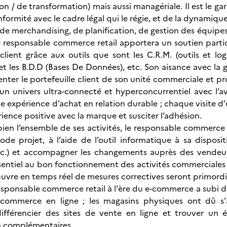
on / de transformation) mais aussi managériale. Il est le 
formité avec le cadre légal qui le régie, et de la dynamique 
s de merchandising, de planification, de gestion des équipe
 le responsable commerce retail apportera un soutien parti
 client grâce aux outils que sont les C.R.M. (outils et l
 les B.D.D (Bases De Données), etc. Son aisance avec la 
enter le portefeuille client de son unité commerciale et p
un univers ultra-connecté et hyperconcurrentiel avec l’a
 expérience d’achat en relation durable ; chaque visite d’un
ience positive avec la marque et susciter l’adhésion.
ien l’ensemble de ses activités, le responsable commerce r
ode projet, à l’aide de l’outil informatique à sa disposit
c.) et accompagner les changements auprès des vendeurs
ssentiel au bon fonctionnement des activités commerciales 
œuvre en temps réel de mesures correctives seront primordi
esponsable commerce retail à l'ère du e-commerce a subi
commerce en ligne ; les magasins physiques ont dû s'a
différencier des sites de vente en ligne et trouver un
 complémentaires.