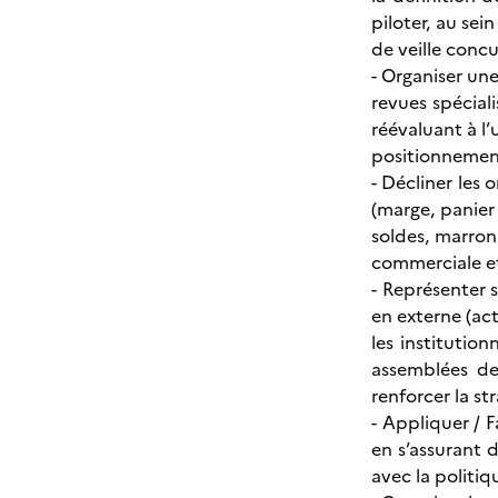
piloter, au se
de veille concu
- Organiser une
revues spéciali
réévaluant à l’
positionnement 
- Décliner les 
(marge, panier
soldes, marronn
commerciale et
- Représenter 
en externe (ac
les institutio
assemblées de
renforcer la st
- Appliquer / F
en s’assurant 
avec la politiq