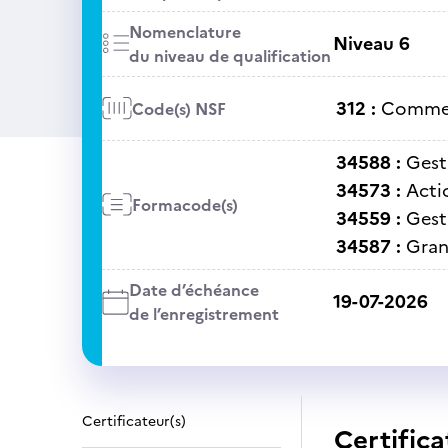
Nomenclature
Niveau 6
du niveau de qualification
312 :
Commer
Code(s) NSF
34588 :
Gest
34573 :
Acti
Formacode(s)
34559 :
Gest
34587 :
Gran
Date d’échéance
19-07-2026
de l’enregistrement
Certificateur(s)
Certifica