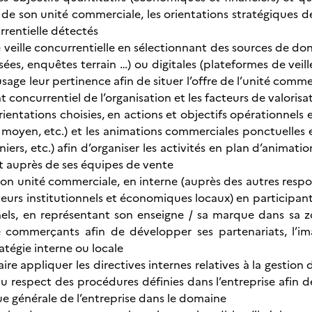
in de son unité commerciale, les orientations stratégiques
rrentielle détectés
 veille concurrentielle en sélectionnant des sources de don
sées, enquêtes terrain …) ou digitales (plateformes de veil
usage leur pertinence afin de situer l’offre de l’unité comme
concurrentiel de l’organisation et les facteurs de valorisa
orientations choisies, en actions et objectifs opérationnels e
 moyen, etc.) et les animations commerciales ponctuelles e
iers, etc.) afin d’organiser les activités en plan d’animat
 auprès de ses équipes de vente
son unité commerciale, en interne (auprès des autres re
teurs institutionnels et économiques locaux) en participant
nnels, en représentant son enseigne / sa marque dans sa 
 commerçants afin de développer ses partenariats, l’i
ratégie interne ou locale
aire appliquer les directives internes relatives à la gestio
du respect des procédures définies dans l’entreprise afin 
ue générale de l’entreprise dans le domaine