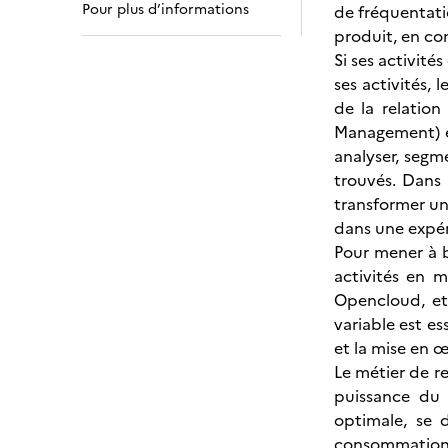
Pour plus d’informations
de fréquentati
produit, en con
Si ses activité
ses activités,
de la relation
Management) et
analyser, segm
trouvés. Dans 
transformer une
dans une expér
Pour mener à b
activités en m
Opencloud, et
variable est e
et la mise en 
Le métier de r
puissance du 
optimale, se 
consommation