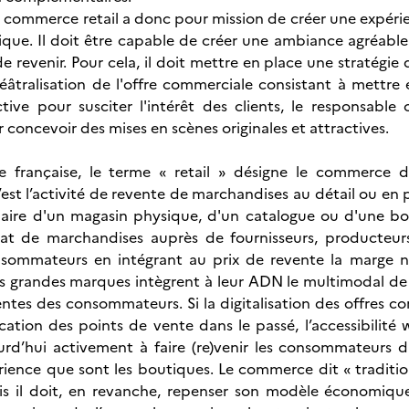
 commerce retail a donc pour mission de créer une expérie
que. Il doit être capable de créer une ambiance agréable et
 revenir. Pour cela, il doit mettre en place une stratégie 
éâtralisation de l'offre commerciale consistant à mettre 
tive pour susciter l'intérêt des clients, le responsable
 concevoir des mises en scènes originales et attractives.
e française, le terme « retail » désigne le commerce d
’est l’activité de revente de marchandises au détail ou en 
iaire d'un magasin physique, d'un catalogue ou d'une bout
hat de marchandises auprès de fournisseurs, producteurs
sommateurs en intégrant au prix de revente la marge néc
les grandes marques intègrent à leur ADN le multimodal 
entes des consommateurs. Si la digitalisation des offres 
fication des points de vente dans le passé, l’accessibilit
urd’hui activement à faire (re)venir les consommateurs d
érience que sont les boutiques. Le commerce dit « traditio
 il doit, en revanche, repenser son modèle économique e