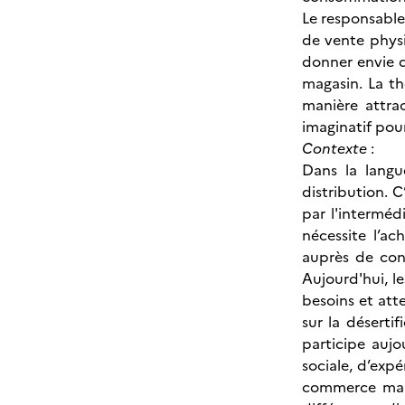
Le responsable
de vente physi
donner envie de
magasin. La th
manière attrac
imaginatif pour
Contexte
:
Dans la langu
distribution. C
par l'interméd
nécessite l’ac
auprès de con
Aujourd'hui, 
besoins et att
sur la déserti
participe aujo
sociale, d’exp
commerce mais