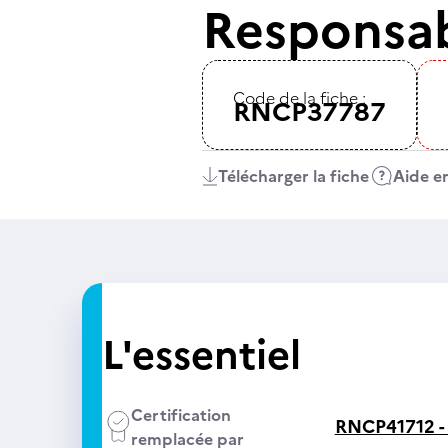
Responsab
Code de la fiche :
RNCP37787
Télécharger la fiche
Aide en
L'essentiel
Certification
RNCP41712 
remplacée par