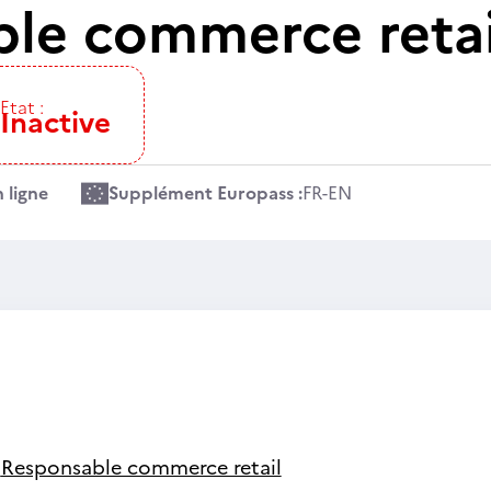
le commerce retai
Etat :
Inactive
 ligne
Supplément Europass :
FR
-
EN
-
Responsable commerce retail