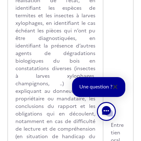
réalisation de l’état, en
identifiant les espèces de
termites et les insectes à larves
xylophages, en identifiant le cas
échéant les pièces qui n’ont pu
être diagnostiquées, en
identifiant la présence d’autres
agents de dégradations
biologiques du bois en
constatations diverses (insectes
à larves xylophages,
champignons, ..) et en
Une question ?
expliquant au donneur d’ordre,
propriétaire ou mandataire, les
conclusions du rapport et les
obligations qui en découlent,
notamment en cas de difficulté
Entre
de lecture et de compréhension
tien
(en situation de handicap du
oral