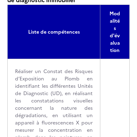
de diagnostic immobilier
Mod
alité
s
Liste de compétences
d'év
alua
tion
Réaliser un Constat des Risques
d’Exposition au Plomb en
identifiant les différentes Unités
de Diagnostic (UD), en réalisant
les constatations visuelles
concernant la nature des
dégradations, en utilisant un
appareil à fluorescences X pour
mesurer la concentration en