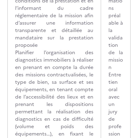
conditions de la prestation et en
matio
l’informant du cadre
ns
réglementaire de la mission afin
préal
d’assurer une information
able à
transparente et détaillée au
la
mandataire sur la prestation
valida
proposée
tion
Planifier l’organisation des
de la
diagnostics immobiliers à réaliser
missio
en prenant en compte la durée
n
des missions contractualisées, le
Entre
type de bien, sa surface et ses
tien
équipements, en tenant compte
oral
de l’accessibilité des lieux et en
avec
prenant les dispositions
un
permettant la réalisation des
jury
diagnostics en cas de difficulté
de
(volume et poids des
profe
équipements…), en fixant le
ssion