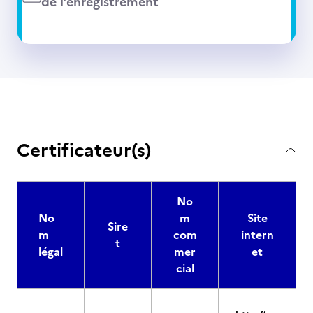
de l’enregistrement
Certificateur(s)
No
No
m
Site
Sire
m
com
intern
t
légal
mer
et
cial