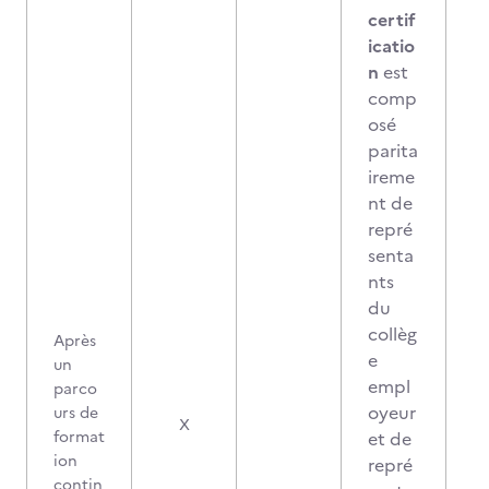
certif
icatio
n
est
comp
osé
parita
ireme
nt de
repré
senta
nts
du
collèg
Après
e
un
empl
parco
oyeur
urs de
X
format
et de
ion
repré
contin