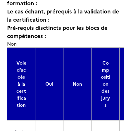
formation :
Le cas échant, prérequis à la validation de
la certification :
Pré-requis disctincts pour les blocs de
compétences :
Non
Voie
Co
d’ac
mp
cès
ositi
à la
Oui
Non
on
cert
des
ifica
jury
d
tion
s