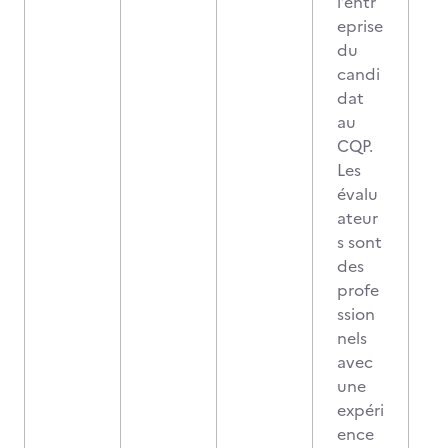
l’entr
eprise
du
candi
dat
au
CQP.
Les
évalu
ateur
s sont
des
profe
ssion
nels
avec
une
expéri
ence