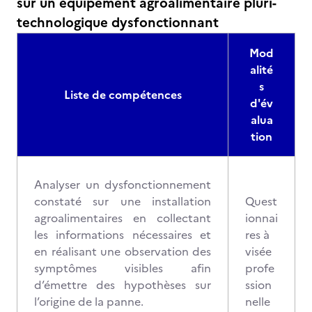
sur un équipement agroalimentaire pluri-
technologique dysfonctionnant
Mod
alité
s
Liste de compétences
d'év
alua
tion
Analyser un dysfonctionnement
constaté sur une installation
Quest
agroalimentaires en collectant
ionnai
les informations nécessaires et
res à
en réalisant une observation des
visée
symptômes visibles afin
profe
d’émettre des hypothèses sur
ssion
l’origine de la panne.
nelle