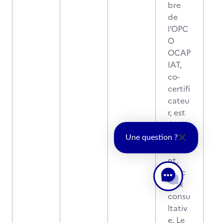
bre
de
l’OPC
O
OCAP
IAT,
co-
certifi
cateu
r, est
égale
ment
Une question ?
prése
nt,
avec
voix
consu
ltativ
e. Le