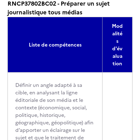
RNCP37802BC02 - Préparer un sujet
journalistique tous médias
Mod
alité
s
Liste de compétences
d'év
alua
tion
Définir un angle adapté à sa
cible, en analysant la ligne
éditoriale de son média et le
contexte (économique, social,
politique, historique,
géographique, géopolitique) afin
d’apporter un éclairage sur le
sujet et que le traitement de