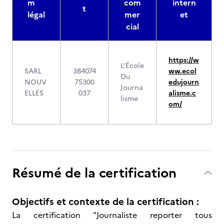
m
com
intern
t
légal
mer
et
cial
https://w
L'École
SARL
384074
ww.ecol
Du
NOUV
75300
edujourn
Journa
ELLES
037
alisme.c
lisme
om/
Résumé de la certification
Objectifs et contexte de la certification :
La certification "Journaliste reporter tous