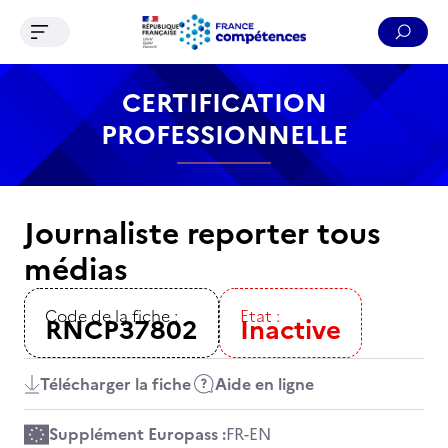
Ouvrir le menu de navigation
Reche
Contenu
Recherche
Menu
Pied de page
CERTIFICATION
PROFESSIONNELLE
Journaliste reporter tous
médias
Code de la fiche :
Etat :
RNCP37802
Inactive
Télécharger la fiche
Aide en ligne
Supplément Europass :
FR
-
EN