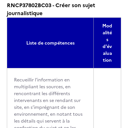
RNCP37802BC03 - Créer son sujet
journalistique
Mod
alité
s
Liste de compétences
d'év
alua
tion
Recueillir l’information en
multipliant les sources, en
rencontrant les différents
intervenants en se rendant sur
site, en s’imprégnant de son
environnement, en notant tous
les détails qui servent à la
confection du sujet et en les