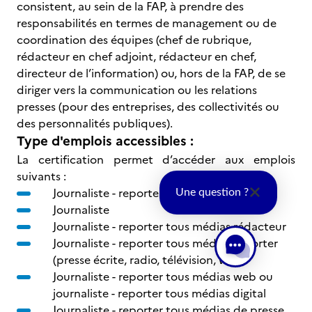
consistent, au sein de la FAP, à prendre des
responsabilités en termes de management ou de
coordination des équipes (chef de rubrique,
rédacteur en chef adjoint, rédacteur en chef,
directeur de l’information) ou, hors de la FAP, de se
diriger vers la communication ou les relations
presses (pour des entreprises, des collectivités ou
des personnalités publiques).
Type d'emplois accessibles :
La certification permet d’accéder aux emplois
suivants :
Journaliste - reporter tous médias
Une question ?
Journaliste
Journaliste - reporter tous médias rédacteur
Journaliste - reporter tous médias reporter
(presse écrite, radio, télévision, web)
Journaliste - reporter tous médias web ou
journaliste - reporter tous médias digital
Journaliste - reporter tous médias de presse