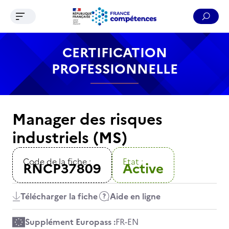
Ouvrir le menu de navigation
Reche
Contenu
Recherche
Menu
Pied de page
CERTIFICATION
PROFESSIONNELLE
Manager des risques
industriels (MS)
Code de la fiche :
Etat :
RNCP37809
Active
Télécharger la fiche
Aide en ligne
Supplément Europass :
FR
-
EN