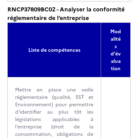
RNCP37809BC02 - Analyser la conformité
réglementaire de l’entreprise
Mod
alité
s
Liste de compétences
d'év
alua
tion
Mettre en place une veille
réglementaire (qualité, SST et
Environnement) pour permettre
d'identifier au plus tôt les
législations applicables à
l'entreprise (droit de la
consommation, obligations de