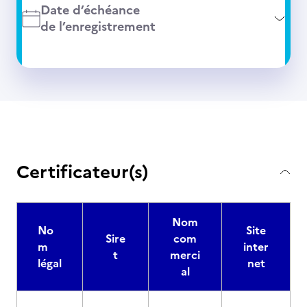
Date d’échéance
de l’enregistrement
Certificateur(s)
Nom
No
Site
Sire
com
m
inter
t
merci
légal
net
al