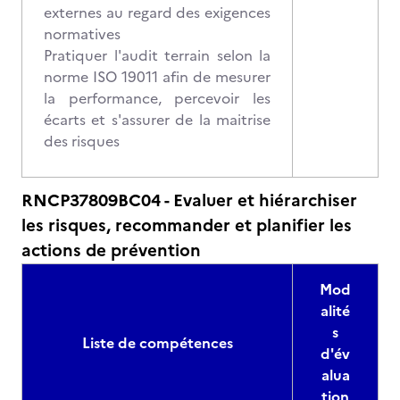
externes au regard des exigences
normatives
Pratiquer l'audit terrain selon la
norme ISO 19011 afin de mesurer
la performance, percevoir les
écarts et s'assurer de la maitrise
des risques
RNCP37809BC04 - Evaluer et hiérarchiser
les risques, recommander et planifier les
actions de prévention
Mod
alité
s
Liste de compétences
d'év
alua
tion