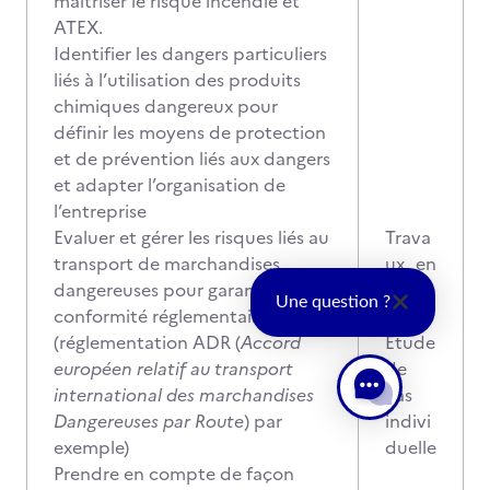
maitriser le risque incendie et
ATEX.
Identifier les dangers particuliers
liés à l’utilisation des produits
chimiques dangereux pour
définir les moyens de protection
et de prévention liés aux dangers
et adapter l’organisation de
l’entreprise
Evaluer et gérer les risques liés au
Trava
transport de marchandises
ux en
dangereuses pour garantir la
group
Une question ?
conformité réglementaire
e
(réglementation ADR (
Accord
Etude
européen relatif au transport
de
international des marchandises
cas
Dangereuses par Route
) par
indivi
exemple)
duelle
Prendre en compte de façon