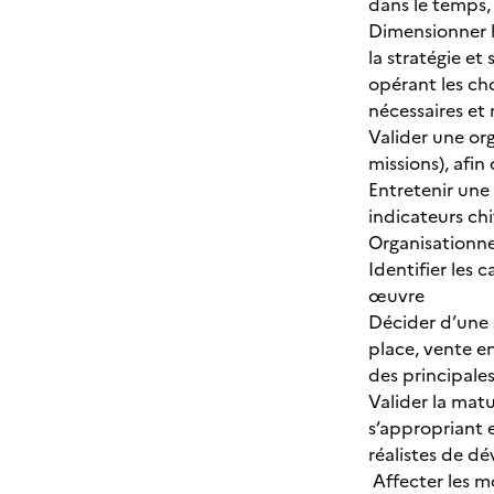
dans le temps, 
Dimensionner le
la stratégie et
opérant les cho
nécessaires et
Valider une org
missions), afin
Entretenir une
indicateurs ch
Organisationnel
Identifier les 
œuvre
Décider d’une 
place, vente en
des principales
Valider la mat
s’appropriant e
réalistes de d
Affecter les m