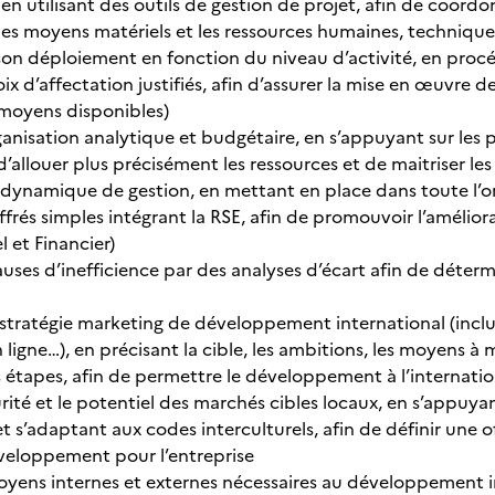
en utilisant des outils de gestion de projet, afin de coordon
s moyens matériels et les ressources humaines, techniques, 
 son déploiement en fonction du niveau d’activité, en procé
ix d’affectation justifiés, afin d’assurer la mise en œuvre 
 moyens disponibles)
anisation analytique et budgétaire, en s’appuyant sur les p
 d’allouer plus précisément les ressources et de maitriser le
 dynamique de gestion, en mettant en place dans toute l’
iffrés simples intégrant la RSE, afin de promouvoir l’améli
 et Financier)
causes d’inefficience par des analyses d’écart afin de déter
stratégie marketing de développement international (inclua
 ligne…), en précisant la cible, les ambitions, les moyens à m
 étapes, afin de permettre le développement à l’internation
urité et le potentiel des marchés cibles locaux, en s’appuy
t s’adaptant aux codes interculturels, afin de définir une of
éveloppement pour l’entreprise
oyens internes et externes nécessaires au développement in