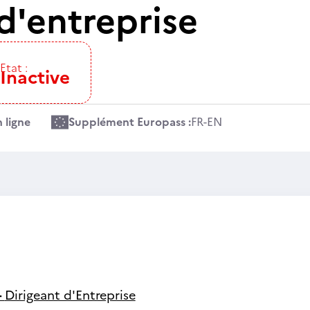
d'entreprise
Etat :
Inactive
 ligne
Supplément Europass :
FR
-
EN
-
Dirigeant d'Entreprise