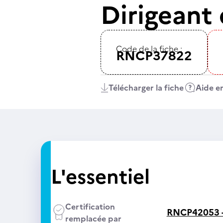
Dirigeant 
Code de la fiche :
RNCP37822
Télécharger la fiche
Aide en
L'essentiel
Certification
RNCP42053 
remplacée par