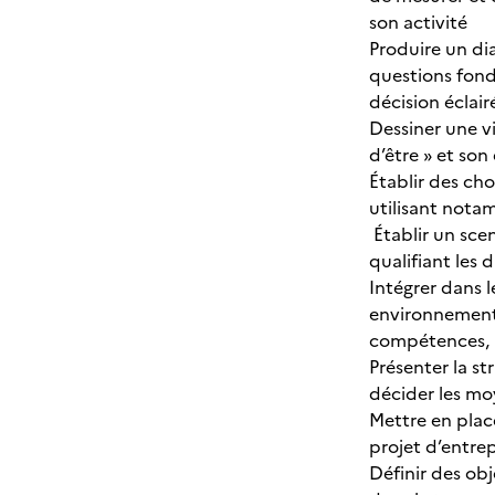
son activité
Produire un dia
questions fond
décision éclair
Dessiner une vi
d’être » et so
Établir des cho
utilisant nota
Établir un sce
qualifiant les 
Intégrer dans le
environnementa
compétences, af
Présenter la s
décider les m
Mettre en plac
projet d’entrep
Définir des obj