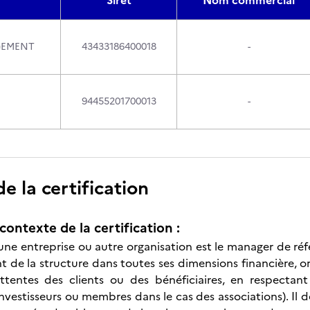
Siret
Nom commercial
GEMENT
43433186400018
-
94455201700013
-
 la certification
contexte de la certification :
une entreprise ou autre organisation est le manager de réfé
de la structure dans toutes ses dimensions financière, or
attentes des clients ou des bénéficiaires, en respectan
investisseurs ou membres dans le cas des associations). Il déf