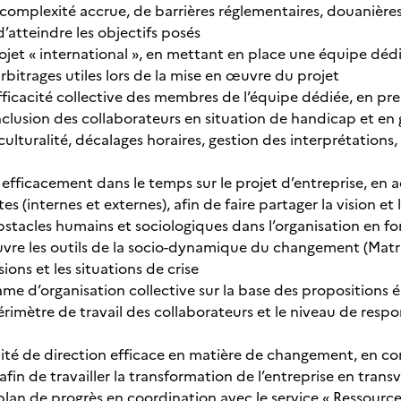
omplexité accrue, de barrières réglementaires, douanières,
 d’atteindre les objectifs posés
rojet « international », en mettant en place une équipe déd
bitrages utiles lors de la mise en œuvre du projet
efficacité collective des membres de l’équipe dédiée, en pre
nclusion des collaborateurs en situation de handicap et e
culturalité, décalages horaires, gestion des interprétations
ficacement dans le temps sur le projet d’entreprise, en 
es (internes et externes), afin de faire partager la vision et
 obstacles humains et sociologiques dans l’organisation en 
re les outils de la socio-dynamique du changement (Matri
sions et les situations de crise
ame d’organisation collective sur la base des propositions 
imètre de travail des collaborateurs et le niveau de respons
ité de direction efficace en matière de changement, en comb
in de travailler la transformation de l’entreprise en trans
plan de progrès en coordination avec le service « Ressource