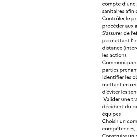
compte d’une c
sanitaires afin
Contrôler le p
procéder aux ar
S’assurer de l’
permettant l’i
distance (inter
les actions
Communiquer ef
parties prenant
Identifier les
mettant en œuv
d’éviter les ten
Valider une tr
décidant du pér
équipes
Choisir un com
compétences, af
Construire un 