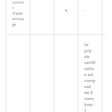
contra
t
X
-
d’appr
entissa
ge
Le
jury
de
certifi
catio
n est
comp
osé
de 3
mem
bres :
1