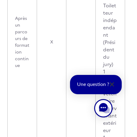
Toilet
teur
Après
indép
un
enda
parco
nt
urs de
2
(Prési
X
format
dent
ion
du
contin
jury)
ue
1
Doct
Une question ?
eur
vétéri
naire
interv
enant
extéri
eur