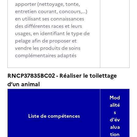
apporter (nettoyage, tonte,
entretien courant, concours,...)
en utilisant ses connaissances
des différentes races et leurs
usages, en identifiant le type de
pelage afin de proposer et
vendre les produits de soins
complémentaires adaptés
RNCP37835BC02 - Réaliser le toilettage
d’un animal
Mod
alité
s
Liste de compétences
d'év
alua
tion