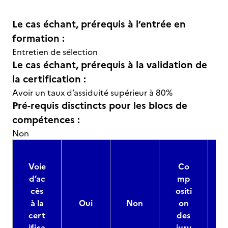
Le cas échant, prérequis à l’entrée en
formation :
Entretien de sélection
Le cas échant, prérequis à la validation de
la certification :
Avoir un taux d’assiduité supérieur à 80%
Pré-requis disctincts pour les blocs de
compétences :
Non
Voie
Co
d’ac
mp
cès
ositi
à la
Oui
Non
on
cert
des
ifica
jury
d