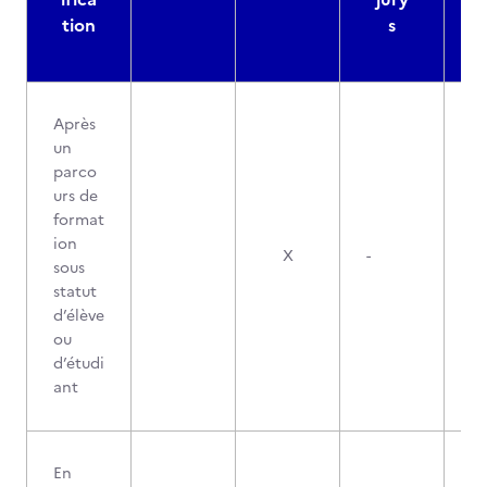
tion
s
Après
un
parco
urs de
format
ion
X
-
sous
statut
d’élève
ou
d’étudi
ant
En