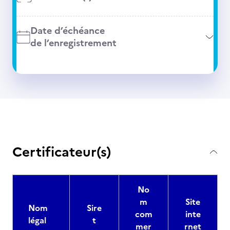
Date d’échéance
de l’enregistrement
Certificateur(s)
No
m
Site
Nom
Sire
com
inte
légal
t
mer
rnet