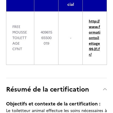
cial
http://
FREE
www.f
MOUSSE
409615
ormati
TOILETT
65500
-
ontoil
AGE
019
ettage
CFNT
44-31.f
r/
Résumé de la certification
Objectifs et contexte de la certification :
Le toiletteur animal effectue les soins nécessaires à