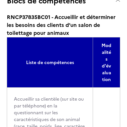
Blocs de compétences
RNCP37835BC01 - Accueillir et déterminer
les besoins des clients d’un salon de
toilettage pour animaux
Mod
alité
s
Liste de compétences
d'év
alua
tion
Accueillir sa clientèle (sur site ou
par téléphone) en la
questionnant sur les
caractéristiques de son animal
(race, taille, poids, âge, caractère,