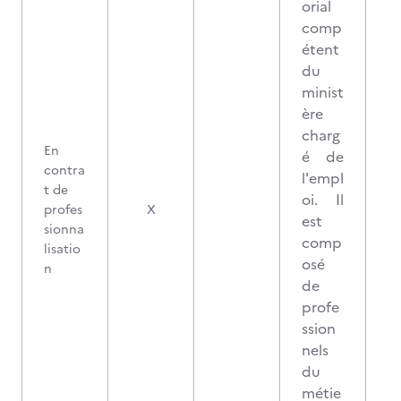
orial
comp
étent
du
minist
ère
charg
En
é de
contra
l'empl
t de
oi. Il
profes
X
est
sionna
comp
lisatio
osé
n
de
profe
ssion
nels
du
métie