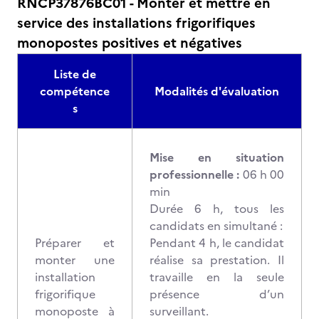
RNCP37876BC01 - Monter et mettre en
service des installations frigorifiques
monopostes positives et négatives
Liste de
compétence
Modalités d'évaluation
s
Mise en situation
professionnelle :
06 h 00
min
Durée 6 h, tous les
candidats en simultané :
Préparer et
Pendant 4 h, le candidat
monter une
réalise sa prestation. Il
installation
travaille en la seule
frigorifique
présence d’un
monoposte à
surveillant.