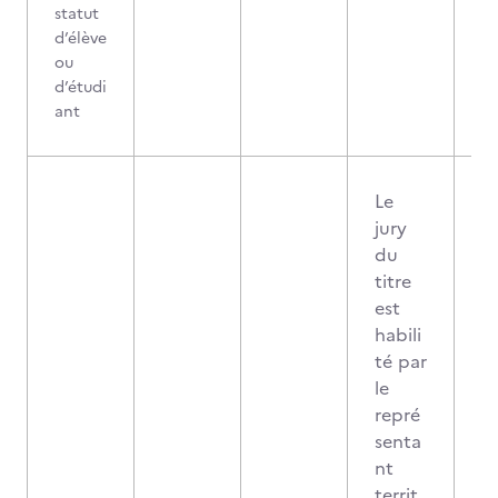
statut
d’élève
ou
d’étudi
ant
Le
jury
du
titre
est
habili
té par
le
repré
senta
nt
territ