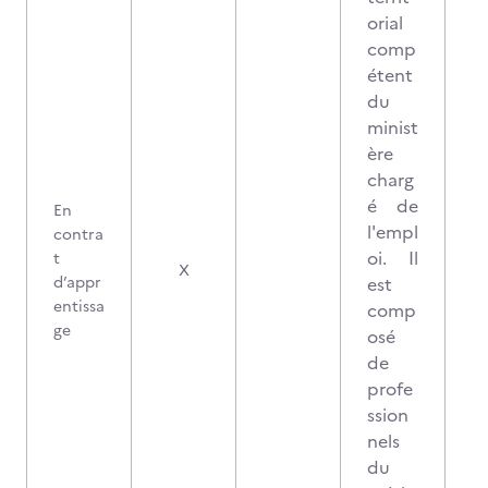
orial
comp
étent
du
minist
ère
charg
é de
En
l'empl
contra
oi. Il
t
X
d’appr
est
entissa
comp
ge
osé
de
profe
ssion
nels
du