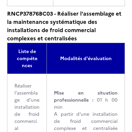
RNCP37876BC03 - Réaliser l'assemblage et
la maintenance systématique des
installations de froid commercial
complexes et centralisées
Liste de
compéte
Modalités d'évaluation
nces
Réaliser
l'assembla
Mise en situation
ge d'une
professionnelle :
01 h 00
installation
min
de froid
A partir d’une installation
commerci
de froid commercial
al
complexe et centralisée