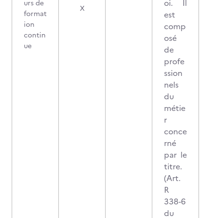
oi. Il
urs de
X
format
est
ion
comp
contin
osé
ue
de
profe
ssion
nels
du
métie
r
conce
rné
par le
titre.
(Art.
R
338-6
du