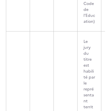
Code
de
l’Educ
ation)
Le
jury
du
titre
est
habili
té par
le
repré
senta
nt
territ