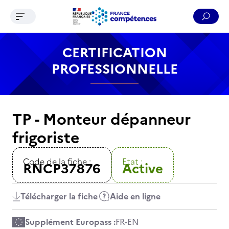
Ouvrir le menu de navigation
Reche
Contenu
Recherche
Menu
Pied de page
CERTIFICATION
PROFESSIONNELLE
TP - Monteur dépanneur
frigoriste
Code de la fiche :
Etat :
RNCP37876
Active
Télécharger la fiche
Aide en ligne
Supplément Europass :
FR
-
EN