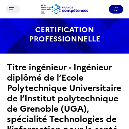
Ouvrir le menu de navigation
Reche
Contenu
Recherche
Menu
Pied de page
CERTIFICATION
PROFESSIONNELLE
Titre ingénieur - Ingénieur
diplômé de l’Ecole
Polytechnique Universitaire
de l’Institut polytechnique
de Grenoble (UGA),
spécialité Technologies de