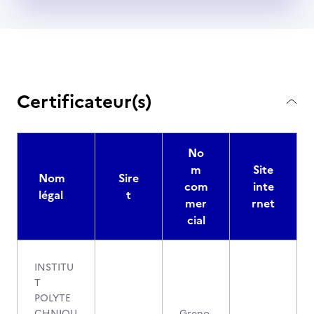
Certificateur(s)
No
m
Site
Nom
Sire
com
inte
légal
t
mer
rnet
cial
INSTITU
T
POLYTE
CHNIQU
Greno