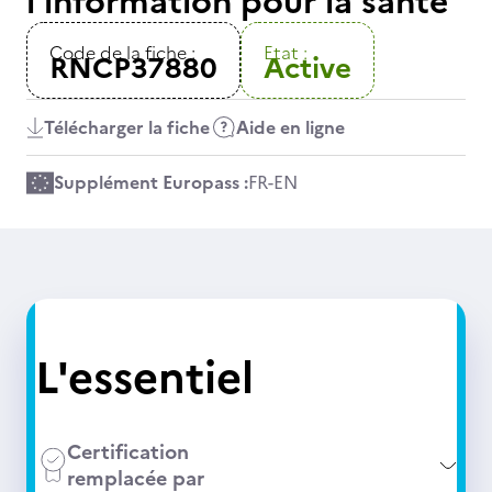
l’information pour la santé
Code de la fiche :
Etat :
RNCP37880
Active
Télécharger la fiche
Aide en ligne
Supplément Europass :
FR
-
EN
L'essentiel
Certification
remplacée par