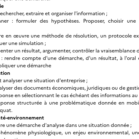
ie
rechercher, extraire et organiser l'information ;
onner : formuler des hypothèses. Proposer, choisir u
tre en œuvre une méthode de résolution, un protocole exp
tuer une simulation ;
enter un résultat, argumenter, contrôler la vraisemblance 
rendre compte d'une démarche, d'un résultat, à l'oral ou 
xpliquer une démarche
stion
analyser une situation d'entreprise ;
nalyser des documents économiques, juridiques ou de gesti
réponse en sélectionnant le cas échéant des informations au
éponse structurée à une problématique donnée en mobilis
quat.
nté-environnement
re une démarche d'analyse dans une situation donnée ;
phénomène physiologique, un enjeu environnemental, une 