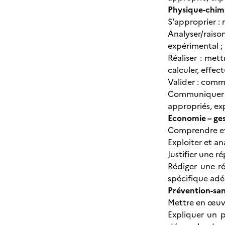
Physique-chim
S'approprier : 
Analyser/rais
expérimental ;
Réaliser : met
calculer, effec
Valider : comm
Communiquer : 
appropriés, e
Economie – ge
Comprendre et 
Exploiter et a
Justifier une 
Rédiger une r
spécifique adé
Prévention-sa
Mettre en œuv
Expliquer un 