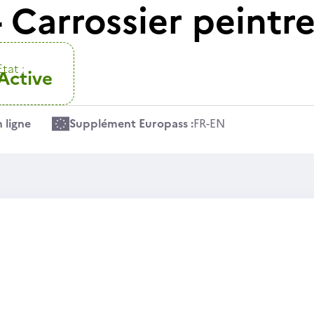
 Carrossier peintr
Etat :
Active
 ligne
Supplément Europass :
FR
-
EN