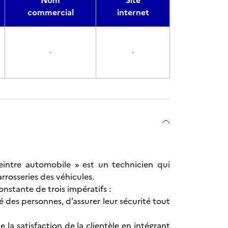
Nom
Site
commercial
internet
-
-
 peintre automobile » est un technicien qui
rrosseries des véhicules.
nstante de trois impératifs :
té des personnes, d’assurer leur sécurité tout
e la satisfaction de la clientèle en intégrant