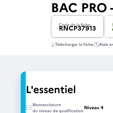
BAC PRO -
Code de la fiche :
RNCP37913
Télécharger la fiche
Aide en
L'essentiel
Nomenclature
Niveau 4
du niveau de qualification