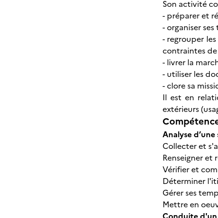
Son activité co
- préparer et r
- organiser se
- regrouper le
contraintes de 
- livrer la mar
- utiliser les
- clore sa miss
Il est en rela
extérieurs (usa
Compétences
Analyse d’une 
Collecter et s'
Renseigner et r
Vérifier et co
Déterminer l'it
Gérer ses temp
Mettre en oeuv
Conduite d'un