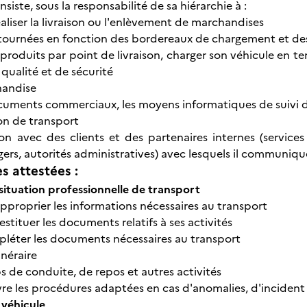
nsiste, sous la responsabilité de sa hiérarchie à :
éaliser la livraison ou l'enlèvement de marchandises
s tournées en fonction des bordereaux de chargement et d
s produits par point de livraison, charger son véhicule en
qualité et de sécurité
chandise
 documents commerciaux, les moyens informatiques de suivi d
ion de transport
tion avec des clients et des partenaires internes (service
gers, autorités administratives) avec lesquels il communique à 
 attestées :
situation professionnelle de transport
approprier les informations nécessaires au transport
estituer les documents relatifs à ses activités
mpléter les documents nécessaires au transport
inéraire
s de conduite, de repos et autres activités
re les procédures adaptées en cas d'anomalies, d'incident
 véhicule