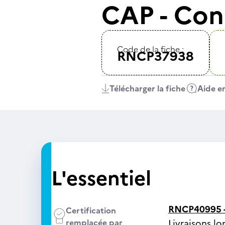
CAP - Con
Code de la fiche :
RNCP37938
Télécharger la fiche
Aide en
L'essentiel
RNCP40995 
Certification
remplacée par
Livraisons lo