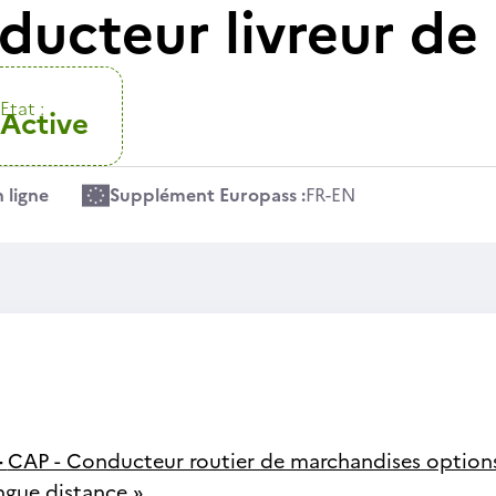
ducteur livreur de
Etat :
Active
 ligne
Supplément Europass :
FR
-
EN
-
CAP - Conducteur routier de marchandises options 
ngue distance »