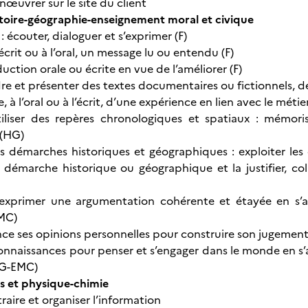
œuvrer sur le site du client
stoire-géographie-enseignement moral et civique
écouter, dialoguer et s’exprimer (F)
’écrit ou à l’oral, un message lu ou entendu (F)
uction orale ou écrite en vue de l’améliorer (F)
e et présenter des textes documentaires ou fictionnels, des 
à l’oral ou à l’écrit, d’une expérience en lien avec le métier
tiliser des repères chronologiques et spatiaux : mémoris
 (HG)
es démarches historiques et géographiques : exploiter les 
 démarche historique ou géographique et la justifier, co
 exprimer une argumentation cohérente et étayée en s’a
MC)
nce ses opinions personnelles pour construire son jugemen
onnaissances pour penser et s’engager dans le monde en s’ap
HG-EMC)
 et physique-chimie
raire et organiser l’information