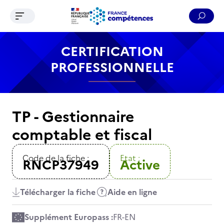
Ouvrir le menu de navigation
Reche
Contenu
Recherche
Menu
Pied de page
CERTIFICATION
PROFESSIONNELLE
TP - Gestionnaire
comptable et fiscal
Code de la fiche :
Etat :
RNCP37949
Active
Télécharger la fiche
Aide en ligne
Supplément Europass :
FR
-
EN