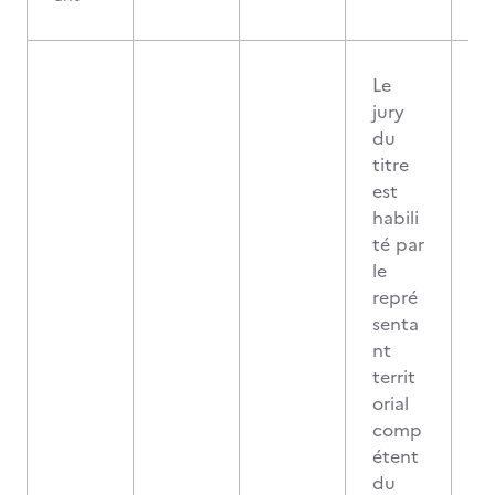
Le
jury
du
titre
est
habili
té par
le
repré
senta
nt
territ
orial
comp
étent
du