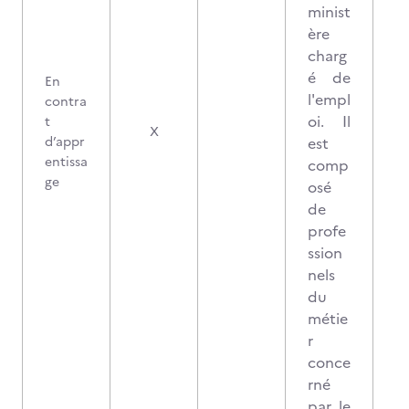
minist
ère
charg
é de
En
l'empl
contra
oi. Il
t
X
d’appr
est
entissa
comp
ge
osé
de
profe
ssion
nels
du
métie
r
conce
rné
par le