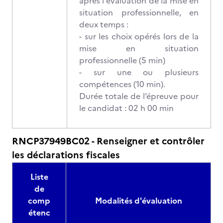
après l'évaluation de la mise en
situation professionnelle, en
deux temps :
- sur les choix opérés lors de la
mise en situation
professionnelle (5 min)
- sur une ou plusieurs
compétences (10 min).
Durée totale de l’épreuve pour
le candidat : 02 h 00 min
RNCP37949BC02 - Renseigner et contrôler
les déclarations fiscales
Liste
de
comp
Modalités d'évaluation
étenc