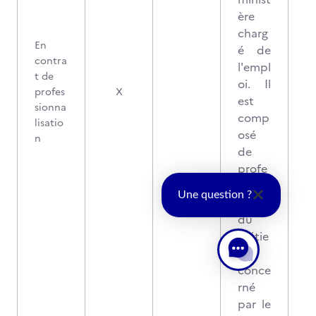
ère
charg
En
é de
contra
l'empl
t de
oi. Il
profes
X
est
sionna
comp
lisatio
osé
n
de
profe
ssion
Une question ?
nels
du
métie
r
conce
rné
par le