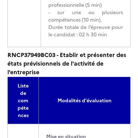
professionnelle (5 min)
- sur une ou plusieurs
compétences (10 min).
Durée totale de l’épreuve pour
le candidat : 02 h 30 min
RNCP37949BC03 - Etablir et présenter des
états prévisionnels de l'activité de
l'entreprise
Liste
de
com
Modalités d'évaluation
péte
nces
Mise en situation