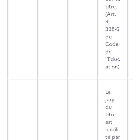
titre.
(Art.
R
338-6
du
Code
de
l’Educ
ation)
Le
jury
du
titre
est
habili
té par