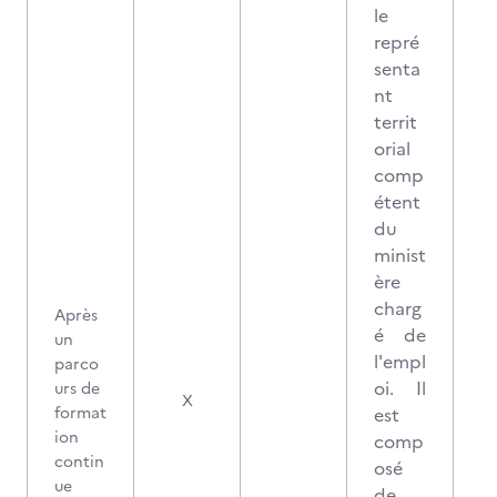
le
repré
senta
nt
territ
orial
comp
étent
du
minist
ère
charg
Après
é de
un
l'empl
parco
oi. Il
urs de
X
format
est
ion
comp
contin
osé
ue
de