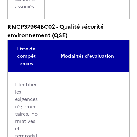
associés
RNCP37964BC02 - Qualité sécurité
environnement (QSE)
Liste de
compét
Modalités d'évaluation
ences
Identifier
les
exigences
réglemen
taires, no
rmatives
et
territorial