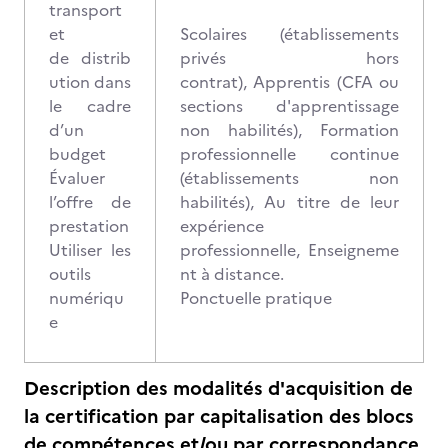
transport
et
Scolaires (établissements
de distrib
privés hors
ution dans
contrat), Apprentis (CFA ou
le cadre
sections d'apprentissage
d’un
non habilités), Formation
budget
professionnelle continue
Évaluer
(établissements non
l’offre de
habilités), Au titre de leur
prestation
expérience
Utiliser les
professionnelle, Enseigneme
outils
nt à distance.
numériqu
Ponctuelle pratique
e
Description des modalités d'acquisition de
la certification par capitalisation des blocs
de compétences et/ou par correspondance