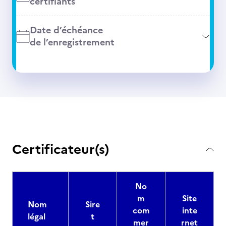
certifiants
Date d’échéance
de l’enregistrement
Certificateur(s)
No
m
Site
Nom
Sire
com
inte
légal
t
mer
rnet