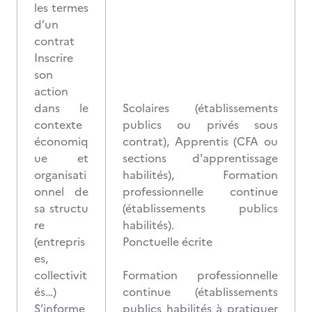
les termes
d’un
contrat
Inscrire
son
action
dans le
Scolaires (établissements
contexte
publics ou privés sous
économiq
contrat), Apprentis (CFA ou
ue et
sections d'apprentissage
organisati
habilités), Formation
onnel de
professionnelle continue
sa structu
(établissements publics
re
habilités).
(entrepris
Ponctuelle écrite
es,
collectivit
Formation professionnelle
és…)
continue (établissements
S’informe
publics habilités à pratiquer