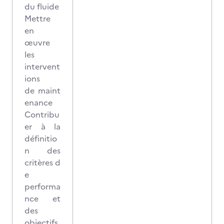
du fluide
Mettre
en
œuvre
les
intervent
ions
de maint
enance
Contribu
er à la
définitio
n des
critères d
e
performa
nce et
des
objectifs