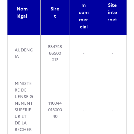
m
Site
Nom
Sire
com
inte
légal
t
mer
rnet
cial
834748
AUDENC
86500
-
-
IA
013
MINISTE
RE DE
L'ENSEIG
NEMENT
110044
SUPERIE
013000
-
-
UR ET
40
DE LA
RECHER