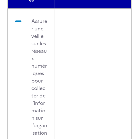
Assure
r une
veille
sur les
réseau
x
numér
iques
pour
collec
ter de
l’infor
matio
n sur
l’organ
isation