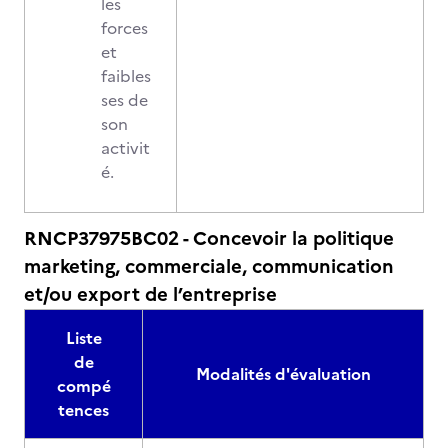
les
forces
et
faibles
ses de
son
activit
é.
RNCP37975BC02 - Concevoir la politique
marketing, commerciale, communication
et/ou export de l’entreprise
Liste
de
Modalités d'évaluation
compé
tences