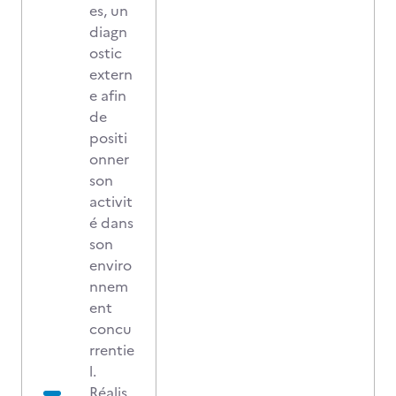
es, un
diagn
ostic
extern
e afin
de
positi
onner
son
activit
é dans
son
enviro
nnem
ent
concu
rrentie
l.
Réalis