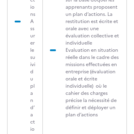
io
apprenants proposent
ns
un plan d’actions. La
A
restitution est écrite et
ss
orale avec une
ur
évaluation collective et
er
individuelle
le
Evaluation en situation
su
réelle dans le cadre des
ivi
missions effectuées en
d
entreprise (évaluation
u
orale et écrite
pl
individuelle) où le
a
cahier des charges
n
précise la nécessité de
d’
définir et déployer un
a
plan d’actions
ct
io