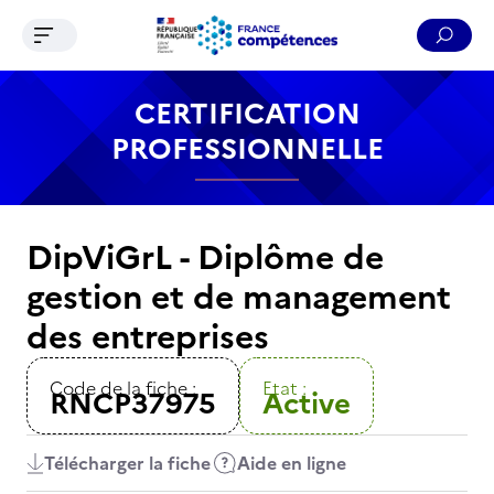
Ouvrir le menu de navigation
Reche
Contenu
Recherche
Menu
Pied de page
CERTIFICATION
PROFESSIONNELLE
DipViGrL - Diplôme de
gestion et de management
des entreprises
Code de la fiche :
Etat :
RNCP37975
Active
Télécharger la fiche
Aide en ligne