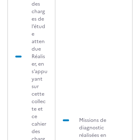
des
charg
es de
l’étud
e
atten
due
Réalis
er, en
s’appu
yant
sur
cette
collec
te et
ce
Missions de
cahier
diagnostic
des
réalisées en
charg