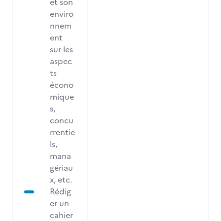
et son
enviro
nnem
ent
sur les
aspec
ts
écono
mique
s,
concu
rrentie
ls,
mana
gériau
x, etc.
Rédig
er un
cahier