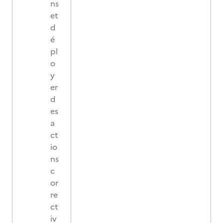
ns
et
d
é
pl
o
y
er
d
es
a
ct
io
ns
c
or
re
ct
iv