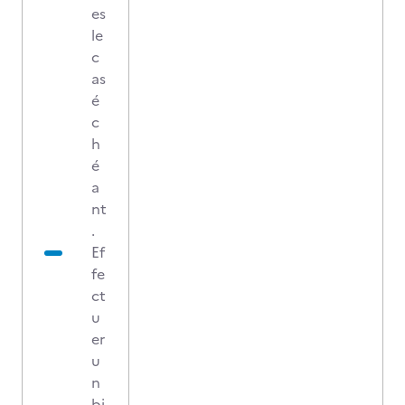
es
le
c
as
é
c
h
é
a
nt
.
Ef
fe
ct
u
er
u
n
bi