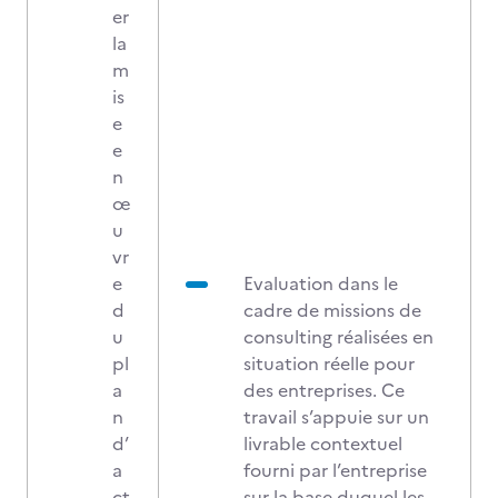
er
la
m
is
e
e
n
œ
u
vr
e
Evaluation dans le
d
cadre de missions de
u
consulting réalisées en
pl
situation réelle pour
a
des entreprises. Ce
n
travail s’appuie sur un
d’
livrable contextuel
a
fourni par l’entreprise
ct
sur la base duquel les