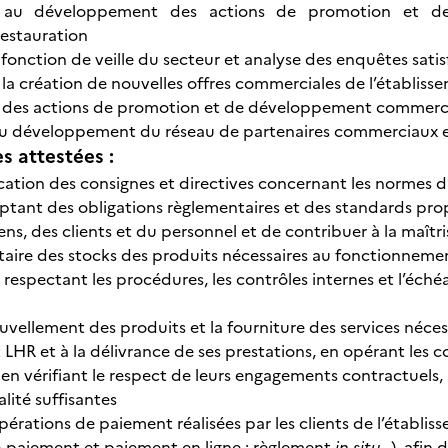
n au développement des actions de promotion et de 
estauration
fonction de veille du secteur et analyse des enquêtes satis
à la création de nouvelles offres commerciales de l’établis
 des actions de promotion et de développement commercia
au développement du réseau de partenaires commerciaux et
 attestées :
lication des consignes et directives concernant les normes 
tant des obligations règlementaires et des standards propre
iens, des clients et du personnel et de contribuer à la maî
ntaire des stocks des produits nécessaires au fonctionnemen
 respectant les procédures, les contrôles internes et l’éché
ouvellement des produits et la fourniture des services néc
t LHR et à la délivrance de ses prestations, en opérant les
 en vérifiant le respect de leurs engagements contractuels, a
lité suffisantes
pérations de paiement réalisées par les clients de l’établis
-paiement et paiement en ligne ; règlement
in situ
…), afin 