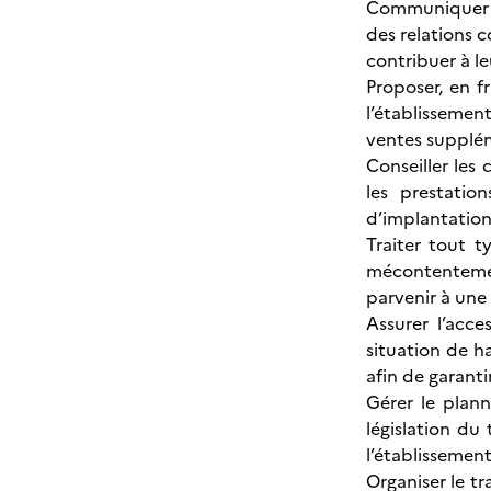
Communiquer de
des relations c
contribuer à le
Proposer, en f
l’établissemen
ventes supplé
Conseiller les 
les prestatio
d’implantation,
Traiter tout 
mécontentemen
parvenir à une 
Assurer l’acce
situation de h
afin de garant
Gérer le plann
législation du 
l’établissement
Organiser le t