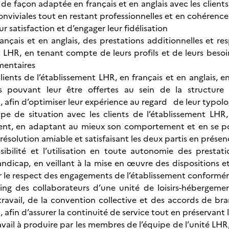
 façon adaptée en français et en anglais avec les clients d
onviviales tout en restant professionnelles et en cohérence 
ur satisfaction et d’engager leur fidélisation
rançais et en anglais, des prestations additionnelles et r
t LHR, en tenant compte de leurs profils et de leurs besoin
mentaires
clients de l’établissement LHR, en français et en anglais, 
ns pouvant leur être offertes au sein de la structu
 afin d’optimiser leur expérience au regard de leur typolog
type de situation avec les clients de l’établissement L
t, en adaptant au mieux son comportement et en se posit
résolution amiable et satisfaisant les deux partis en prése
ssibilité et l’utilisation en toute autonomie des presta
andicap, en veillant à la mise en œuvre des dispositions et
ir le respect des engagements de l’établissement conformé
ing des collaborateurs d’une unité de loisirs-hébergemen
travail, de la convention collective et des accords de bran
, afin d’assurer la continuité de service tout en préservant 
ravail à produire par les membres de l’équipe de l’unité L