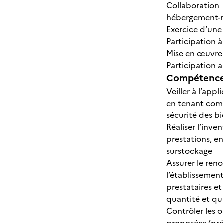
Collaboratio
hébergement-r
Exercice d’une 
Participation 
Mise en œuvre
Participation 
Compétences
Veiller à l’app
en tenant comp
sécurité des b
Réaliser l’inve
prestations, en
surstockage
Assurer le ren
l’établissemen
prestataires et
quantité et qua
Contrôler les o
proposées (pré