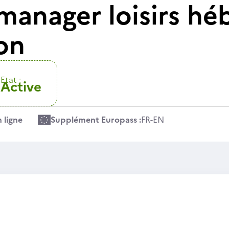
 manager loisirs h
on
Etat :
Active
 ligne
Supplément Europass :
FR
-
EN