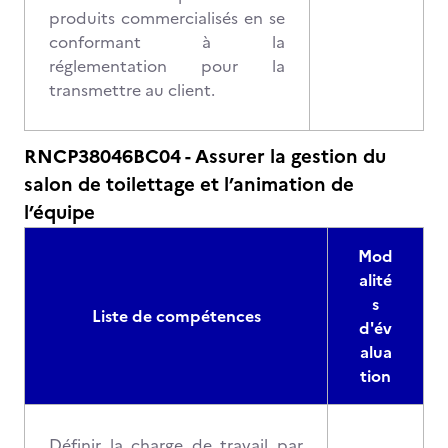
produits commercialisés en se
conformant à la
réglementation pour la
transmettre au client.
RNCP38046BC04 - Assurer la gestion du
salon de toilettage et l’animation de
l’équipe
Mod
alité
s
Liste de compétences
d'év
alua
tion
Définir la charge de travail par