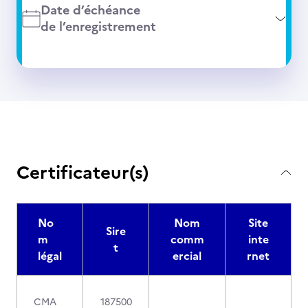
Date d’échéance
de l’enregistrement
Certificateur(s)
No
Nom
Site
Sire
m
comm
inte
t
légal
ercial
rnet
CMA
187500