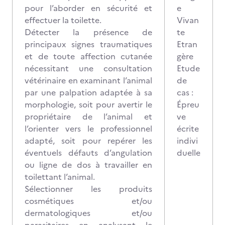
pour l’aborder en sécurité et
e
effectuer la toilette.
Vivan
Détecter la présence de
te
principaux signes traumatiques
Etran
et de toute affection cutanée
gère
nécessitant une consultation
Etude
vétérinaire en examinant l’animal
de
par une palpation adaptée à sa
cas :
morphologie, soit pour avertir le
Épreu
propriétaire de l’animal et
ve
l’orienter vers le professionnel
écrite
adapté, soit pour repérer les
indivi
éventuels défauts d’angulation
duelle
ou ligne de dos à travailler en
toilettant l’animal.
Sélectionner les produits
cosmétiques et/ou
dermatologiques et/ou