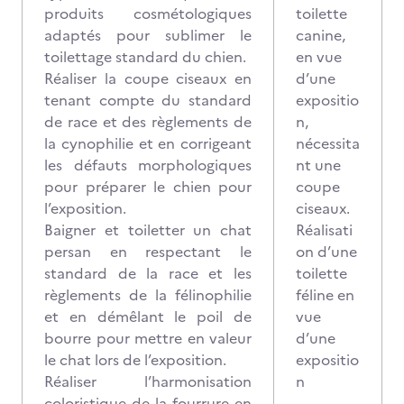
produits cosmétologiques
toilette
adaptés pour sublimer le
canine,
toilettage standard du chien.
en vue
Réaliser la coupe ciseaux en
d’une
tenant compte du standard
expositio
de race et des règlements de
n,
la cynophilie et en corrigeant
nécessita
les défauts morphologiques
nt une
pour préparer le chien pour
coupe
l’exposition.
ciseaux.
Baigner et toiletter un chat
Réalisati
persan en respectant le
on d’une
standard de la race et les
toilette
règlements de la félinophilie
féline en
et en démêlant le poil de
vue
bourre pour mettre en valeur
d’une
le chat lors de l’exposition.
expositio
Réaliser l’harmonisation
n
coloristique de la fourrure en