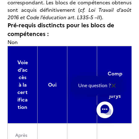
correspondant. Les blocs de compétences obtenus
sont acquis définitivement (
cf. Loi Travail d’août
2016 et Code l’éducation art. L335-5 –II
).
Pré-requis disctincts pour les blocs de
compétences :
Non
Voie
d’ac
Comp
cès
osition
à la
Oui
Non
Une question ?
des
cert
jurys
ifica
tion
Après