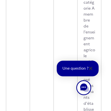
catég
orie A
mem
bre
de
l'ensei
gnem
ent
agrico
le
publi
c, est
Une question ?
comp
osé
d’ens
eigna
nts
d'éta
blisse