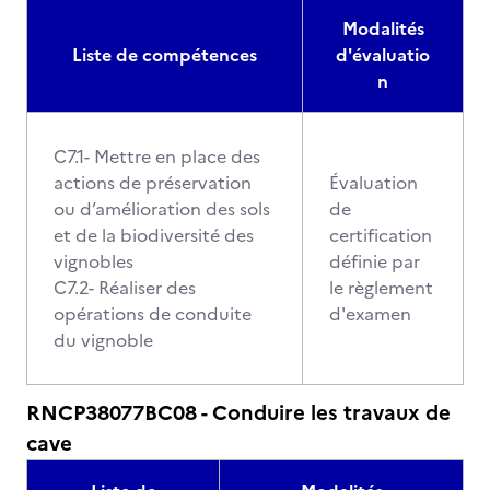
Modalités
Liste de compétences
d'évaluatio
n
C7.1- Mettre en place des
actions de préservation
Évaluation
ou d’amélioration des sols
de
et de la biodiversité des
certification
vignobles
définie par
C7.2- Réaliser des
le règlement
opérations de conduite
d'examen
du vignoble
RNCP38077BC08 - Conduire les travaux de
cave