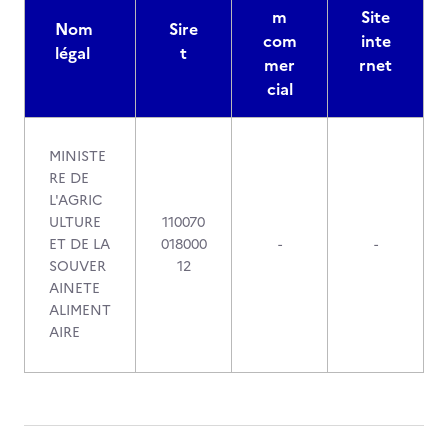
m
Site
Nom
Sire
com
inte
légal
t
mer
rnet
cial
MINISTE
RE DE
L'AGRIC
ULTURE
110070
ET DE LA
018000
-
-
SOUVER
12
AINETE
ALIMENT
AIRE