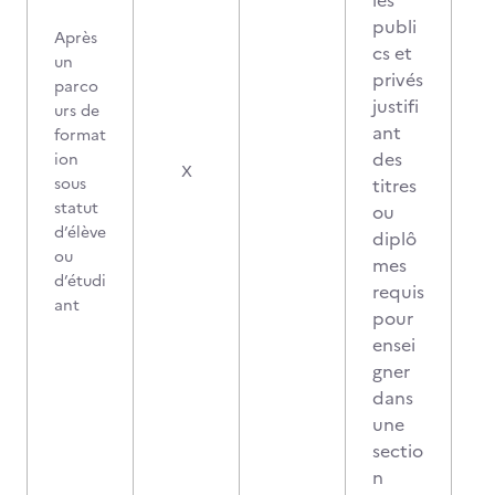
les
publi
Après
cs et
un
privés
parco
justifi
urs de
ant
format
des
ion
X
sous
titres
statut
ou
d’élève
diplô
ou
mes
d’étudi
requis
ant
pour
ensei
gner
dans
une
sectio
n