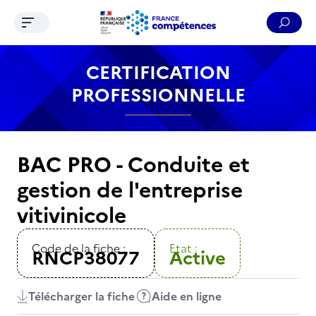
Ouvrir le menu de navigation
Reche
Contenu
Recherche
Menu
Pied de page
CERTIFICATION
PROFESSIONNELLE
BAC PRO - Conduite et
gestion de l'entreprise
vitivinicole
Code de la fiche :
Etat :
RNCP38077
Active
Télécharger la fiche
Aide en ligne