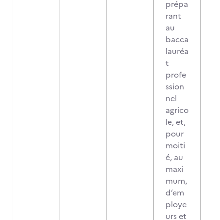
prépa
rant
au
bacca
lauréa
t
profe
ssion
nel
agrico
le, et,
pour
moiti
é, au
maxi
mum,
d’em
ploye
urs et