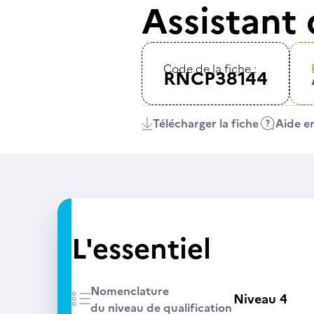
Assistant 
Code de la fiche :
RNCP38144
Télécharger la fiche
Aide en
L'essentiel
Nomenclature
Niveau 4
du niveau de qualification