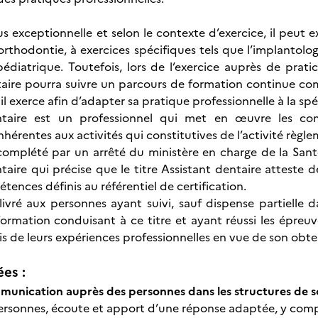
s exceptionnelle et selon le contexte d’exercice, il peut 
 orthodontie, à exercices spécifiques tels que l’implantolo
pédiatrique. Toutefois, lors de l’exercice auprès de pratic
ntaire pourra suivre un parcours de formation continue comp
l exerce afin d’adapter sa pratique professionnelle à la spéc
entaire est un professionnel qui met en œuvre les co
inhérentes aux activités qui constitutives de l’activité règl
complété par un arrêté du ministère en charge de la Santé,
taire qui précise que le titre Assistant dentaire atteste d
ences définis au référentiel de certification.
élivré aux personnes ayant suivi, sauf dispense partielle d
 formation conduisant à ce titre et ayant réussi les épreu
is de leurs expériences professionnelles en vue de son obte
ées :
munication auprès des personnes dans les structures de 
personnes, écoute et apport d’une réponse adaptée, y compri