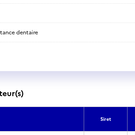
stance dentaire
teur(s)
Siret