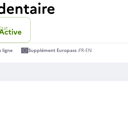
dentaire
Etat :
Active
 ligne
Supplément Europass :
FR
-
EN