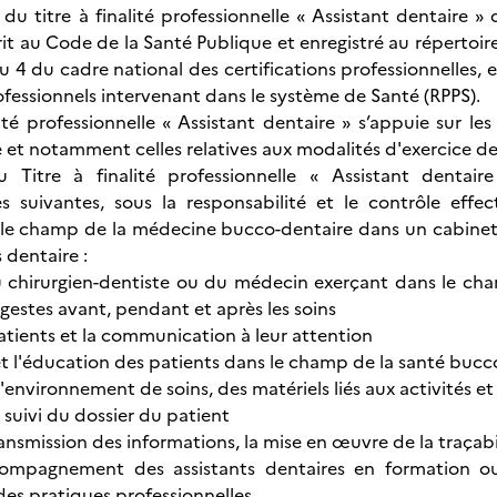
e du titre à finalité professionnelle « Assistant dentaire 
rit au Code de la Santé Publique et enregistré au répertoire
 4 du cadre national des certifications professionnelles, e
ofessionnels intervenant dans le système de Santé (RPPS).
alité professionnelle « Assistant dentaire » s’appuie sur l
 et notamment celles relatives aux modalités d'exercice de 
du Titre à finalité professionnelle « Assistant dentair
es suivantes, sous la responsabilité et le contrôle eff
le champ de la médecine bucco-dentaire dans un cabinet 
 dentaire :
du chirurgien-dentiste ou du médecin exerçant dans le c
 gestes avant, pendant et après les soins
patients et la communication à leur attention
et l'éducation des patients dans le champ de la santé bucc
l'environnement de soins, des matériels liés aux activités et
e suivi du dossier du patient
transmission des informations, la mise en œuvre de la traçabi
accompagnement des assistants dentaires en formation o
des pratiques professionnelles.