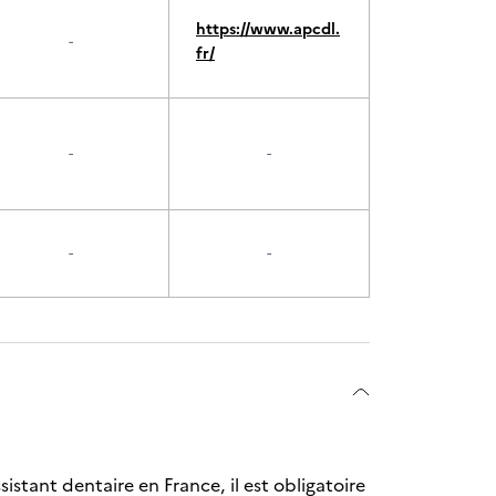
https://www.apcdl.
-
fr/
-
-
-
-
sistant dentaire en France, il est obligatoire