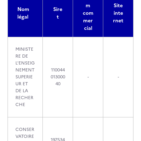
m
Site
Nom
Sire
com
inte
légal
t
mer
rnet
cial
MINISTE
RE DE
L'ENSEIG
NEMENT
110044
SUPERIE
013000
-
-
UR ET
40
DE LA
RECHER
CHE
CONSER
VATOIRE
197534