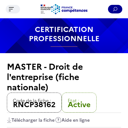
Ouvrir le menu de navigation
Reche
Contenu
Recherche
Menu
Pied de page
CERTIFICATION
PROFESSIONNELLE
MASTER - Droit de
l'entreprise (fiche
nationale)
Code de la fiche :
Etat :
RNCP38162
Active
Télécharger la fiche
Aide en ligne